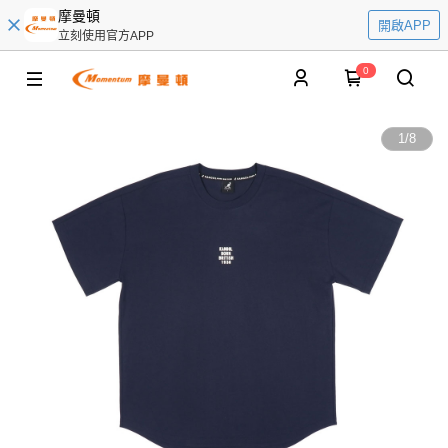
摩曼頓
開啟APP
立刻使用官方APP
0
1
/
8