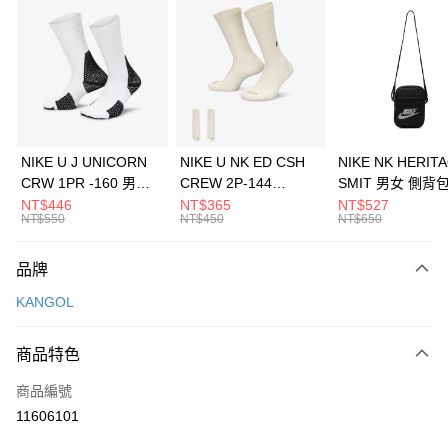
信用卡分期付款
3 期 0 利率 每期
NT$326
21家銀行
合作金庫商業銀行
第一商業銀行
LINE Pay
華南商業銀行
彰化商業銀行
Apple Pay
上海商業儲蓄銀行
台北富邦商業銀行
國泰世華商業銀行
兆豐國際商業銀行
悠遊付
臺灣中小企業銀行
台中商業銀行
NIKE U J UNICORN
NIKE U NK ED CSH
NIKE NK HERIT
匯豐（台灣）商業銀行
華泰商業銀行
CRW 1PR -160 男女
CREW 2P-144
SMIT 男女 側背
全盈+PAY
聯邦商業銀行
遠東國際商業銀行
中統襪 FZ3393100
EMBRDY 男女 短統襪
BA5871010
NT$446
NT$365
NT$527
元大商業銀行
永豐商業銀行
NT$550
NT$450
NT$650
AFTEE先享後付
FZ3073133
玉山商業銀行
星展（台灣）商業銀行
相關說明
台新國際商業銀行
中國信託商業銀行
品牌
【關於「AFTEE先享後付」】
台灣樂天信用卡公司
AFTEE先享後付是「在收到商品之後才付款」的支付方式。 讓您購物簡單
運送方式
KANGOL
便利好安心！
１．簡單：不需註冊會員、不需綁卡、不需儲值。
7-11取貨(快速到店)
２．便利：只要手機號碼，簡訊認證，即可結帳。
商品特色
每筆NT$100，滿NT$1,500(含以上)免運費
３．安心：先確認商品／服務後，再付款。
商品編號
宅配
【「AFTEE先享後付」結帳流程】
１．於結帳方式選擇「AFTEE先享後付」後，將跳轉至「AFTEE先享後付」
11606101
每筆NT$100，滿NT$1,500(含以上)免運費
結帳頁面，進行簡訊認證並確認金額後，即可完成結帳。