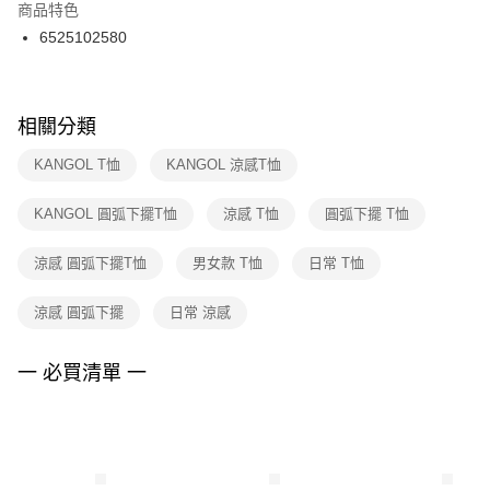
２．訂單成立數日內，您將收到繳費通知簡訊。
商品特色
付款後門市自取
３．收到繳費通知簡訊後14天內，點擊此簡訊中的連結，可透過四大超商／
6525102580
每筆NT$100，滿NT$1,500(含以上)免運費
ATM／網路銀行／等多元方式進行付款，方視為交易完成。
※ 請注意：結帳手續完成當下不需立刻繳費，但若您需要取消訂單，請聯絡
購買商品的店家。未經商家同意取消之訂單仍視為有效，需透過AFTEE先享
後付繳納相關費用。
※ 交易是否成功請以「AFTEE先享後付 」之結帳頁面顯示為準，若有關於
相關分類
是否繳費成功／繳費後需取消欲退款等相關疑問，請聯繫「AFTEE先享後付
客戶支援中心」
https://netprotections.freshdesk.com/support/home
KANGOL T恤
KANGOL 涼感T恤
【注意事項】
KANGOL 圓弧下擺T恤
涼感 T恤
圓弧下擺 T恤
１．透過由恩沛科技股份有限公司提供之「AFTEE先享後付」服務完成之交
易，需依本服務之必要範圍內提供個人資料，並將交易相關給付款項請求債
權轉讓予恩沛科技股份有限公司。
涼感 圓弧下擺T恤
男女款 T恤
日常 T恤
２．關於個人資料處理事宜，請瀏覽以下網址：
https://aftee.tw/terms/#terms3
涼感 圓弧下擺
日常 涼感
３．未成年的使用者請事先徵得法定代理人或監護人之同意方可使用
「AFTEE先享後付」，若未經同意申辦者引起之損失，本公司不負相關責
任。
一 必買清單 一
４．使用「AFTEE先享後付」時，將依據個別帳號之用戶狀況，依本公司即
時審查核予不同之上限額度；若仍有額度不足之情形，本公司將視審查結果
請求用戶進行身份認證。
５．嚴禁一人註冊多個帳號或使用他人資訊註冊。若發現惡意使用之情形，
恩沛科技股份有限公司將有權停止該用戶之使用額度並採取法律行動。