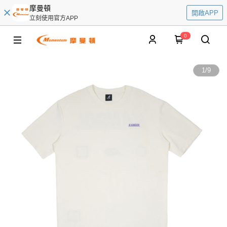
摩曼頓
開啟APP
立刻使用官方APP
0
1
/
9