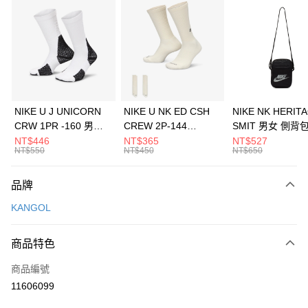
信用卡分期付款
3 期 0 利率 每期
NT$393
21家銀行
合作金庫商業銀行
第一商業銀行
LINE Pay
華南商業銀行
彰化商業銀行
Apple Pay
上海商業儲蓄銀行
台北富邦商業銀行
國泰世華商業銀行
兆豐國際商業銀行
悠遊付
臺灣中小企業銀行
台中商業銀行
NIKE U J UNICORN
NIKE U NK ED CSH
NIKE NK HERIT
匯豐（台灣）商業銀行
華泰商業銀行
CRW 1PR -160 男女
CREW 2P-144
SMIT 男女 側背
全盈+PAY
聯邦商業銀行
遠東國際商業銀行
中統襪 FZ3393100
EMBRDY 男女 短統襪
BA5871010
NT$446
NT$365
NT$527
元大商業銀行
永豐商業銀行
NT$550
NT$450
NT$650
AFTEE先享後付
FZ3073133
玉山商業銀行
星展（台灣）商業銀行
相關說明
台新國際商業銀行
中國信託商業銀行
品牌
【關於「AFTEE先享後付」】
台灣樂天信用卡公司
AFTEE先享後付是「在收到商品之後才付款」的支付方式。 讓您購物簡單
運送方式
KANGOL
便利好安心！
１．簡單：不需註冊會員、不需綁卡、不需儲值。
7-11取貨(快速到店)
２．便利：只要手機號碼，簡訊認證，即可結帳。
商品特色
每筆NT$100，滿NT$1,500(含以上)免運費
３．安心：先確認商品／服務後，再付款。
商品編號
宅配
【「AFTEE先享後付」結帳流程】
１．於結帳方式選擇「AFTEE先享後付」後，將跳轉至「AFTEE先享後付」
11606099
每筆NT$100，滿NT$1,500(含以上)免運費
結帳頁面，進行簡訊認證並確認金額後，即可完成結帳。