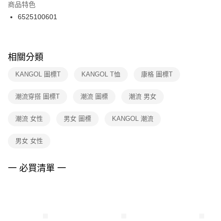
２．訂單成立數日內，您將收到繳費通知簡訊。
商品特色
付款後門市自取
３．收到繳費通知簡訊後14天內，點擊此簡訊中的連結，可透過四大超商／
6525100601
每筆NT$100，滿NT$1,500(含以上)免運費
ATM／網路銀行／等多元方式進行付款，方視為交易完成。
※ 請注意：結帳手續完成當下不需立刻繳費，但若您需要取消訂單，請聯絡
購買商品的店家。未經商家同意取消之訂單仍視為有效，需透過AFTEE先享
後付繳納相關費用。
※ 交易是否成功請以「AFTEE先享後付 」之結帳頁面顯示為準，若有關於
相關分類
是否繳費成功／繳費後需取消欲退款等相關疑問，請聯繫「AFTEE先享後付
客戶支援中心」
https://netprotections.freshdesk.com/support/home
KANGOL 圖標T
KANGOL T恤
康格 圖標T
【注意事項】
潮流穿搭 圖標T
潮流 圖標
潮流 男女
１．透過由恩沛科技股份有限公司提供之「AFTEE先享後付」服務完成之交
易，需依本服務之必要範圍內提供個人資料，並將交易相關給付款項請求債
權轉讓予恩沛科技股份有限公司。
潮流 女性
男女 圖標
KANGOL 潮流
２．關於個人資料處理事宜，請瀏覽以下網址：
https://aftee.tw/terms/#terms3
男女 女性
３．未成年的使用者請事先徵得法定代理人或監護人之同意方可使用
「AFTEE先享後付」，若未經同意申辦者引起之損失，本公司不負相關責
任。
一 必買清單 一
４．使用「AFTEE先享後付」時，將依據個別帳號之用戶狀況，依本公司即
時審查核予不同之上限額度；若仍有額度不足之情形，本公司將視審查結果
請求用戶進行身份認證。
５．嚴禁一人註冊多個帳號或使用他人資訊註冊。若發現惡意使用之情形，
恩沛科技股份有限公司將有權停止該用戶之使用額度並採取法律行動。