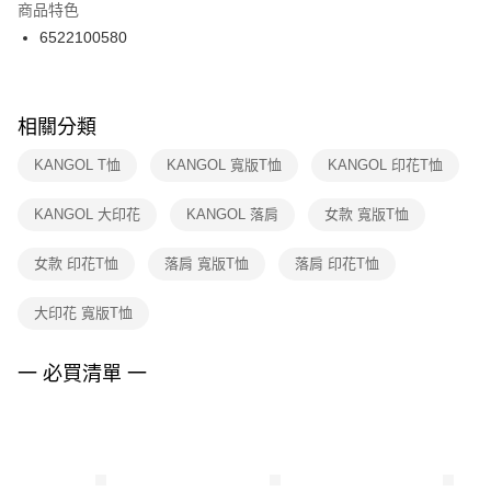
２．訂單成立數日內，您將收到繳費通知簡訊。
商品特色
付款後門市自取
３．收到繳費通知簡訊後14天內，點擊此簡訊中的連結，可透過四大超商／
6522100580
每筆NT$100，滿NT$1,500(含以上)免運費
ATM／網路銀行／等多元方式進行付款，方視為交易完成。
※ 請注意：結帳手續完成當下不需立刻繳費，但若您需要取消訂單，請聯絡
購買商品的店家。未經商家同意取消之訂單仍視為有效，需透過AFTEE先享
後付繳納相關費用。
※ 交易是否成功請以「AFTEE先享後付 」之結帳頁面顯示為準，若有關於
相關分類
是否繳費成功／繳費後需取消欲退款等相關疑問，請聯繫「AFTEE先享後付
客戶支援中心」
https://netprotections.freshdesk.com/support/home
KANGOL T恤
KANGOL 寬版T恤
KANGOL 印花T恤
【注意事項】
KANGOL 大印花
KANGOL 落肩
女款 寬版T恤
１．透過由恩沛科技股份有限公司提供之「AFTEE先享後付」服務完成之交
易，需依本服務之必要範圍內提供個人資料，並將交易相關給付款項請求債
權轉讓予恩沛科技股份有限公司。
女款 印花T恤
落肩 寬版T恤
落肩 印花T恤
２．關於個人資料處理事宜，請瀏覽以下網址：
https://aftee.tw/terms/#terms3
大印花 寬版T恤
３．未成年的使用者請事先徵得法定代理人或監護人之同意方可使用
「AFTEE先享後付」，若未經同意申辦者引起之損失，本公司不負相關責
任。
一 必買清單 一
４．使用「AFTEE先享後付」時，將依據個別帳號之用戶狀況，依本公司即
時審查核予不同之上限額度；若仍有額度不足之情形，本公司將視審查結果
請求用戶進行身份認證。
５．嚴禁一人註冊多個帳號或使用他人資訊註冊。若發現惡意使用之情形，
恩沛科技股份有限公司將有權停止該用戶之使用額度並採取法律行動。