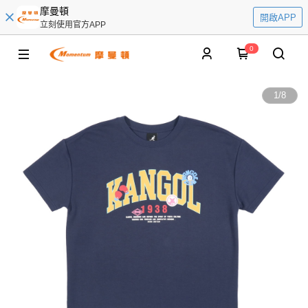
摩曼頓
開啟APP
立刻使用官方APP
0
1
/
8