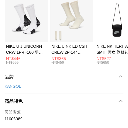
信用卡分期付款
3 期 0 利率 每期
NT$393
21家銀行
合作金庫商業銀行
第一商業銀行
LINE Pay
華南商業銀行
彰化商業銀行
Apple Pay
上海商業儲蓄銀行
台北富邦商業銀行
國泰世華商業銀行
兆豐國際商業銀行
悠遊付
臺灣中小企業銀行
台中商業銀行
NIKE U J UNICORN
NIKE U NK ED CSH
NIKE NK HERIT
匯豐（台灣）商業銀行
華泰商業銀行
CRW 1PR -160 男女
CREW 2P-144
SMIT 男女 側背
全盈+PAY
聯邦商業銀行
遠東國際商業銀行
中統襪 FZ3393100
EMBRDY 男女 短統襪
BA5871010
NT$446
NT$365
NT$527
元大商業銀行
永豐商業銀行
NT$550
NT$450
NT$650
AFTEE先享後付
FZ3073133
玉山商業銀行
星展（台灣）商業銀行
相關說明
台新國際商業銀行
中國信託商業銀行
品牌
【關於「AFTEE先享後付」】
台灣樂天信用卡公司
AFTEE先享後付是「在收到商品之後才付款」的支付方式。 讓您購物簡單
運送方式
KANGOL
便利好安心！
１．簡單：不需註冊會員、不需綁卡、不需儲值。
7-11取貨(快速到店)
２．便利：只要手機號碼，簡訊認證，即可結帳。
商品特色
每筆NT$100，滿NT$1,500(含以上)免運費
３．安心：先確認商品／服務後，再付款。
商品編號
宅配
【「AFTEE先享後付」結帳流程】
１．於結帳方式選擇「AFTEE先享後付」後，將跳轉至「AFTEE先享後付」
11606089
每筆NT$100，滿NT$1,500(含以上)免運費
結帳頁面，進行簡訊認證並確認金額後，即可完成結帳。