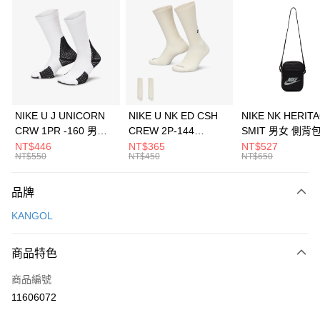
信用卡分期付款
3 期 0 利率 每期
NT$360
21家銀行
合作金庫商業銀行
第一商業銀行
LINE Pay
華南商業銀行
彰化商業銀行
Apple Pay
上海商業儲蓄銀行
台北富邦商業銀行
國泰世華商業銀行
兆豐國際商業銀行
悠遊付
臺灣中小企業銀行
台中商業銀行
NIKE U J UNICORN
NIKE U NK ED CSH
NIKE NK HERIT
匯豐（台灣）商業銀行
華泰商業銀行
CRW 1PR -160 男女
CREW 2P-144
SMIT 男女 側背
全盈+PAY
聯邦商業銀行
遠東國際商業銀行
中統襪 FZ3393100
EMBRDY 男女 短統襪
BA5871010
NT$446
NT$365
NT$527
元大商業銀行
永豐商業銀行
NT$550
NT$450
NT$650
AFTEE先享後付
FZ3073133
玉山商業銀行
星展（台灣）商業銀行
相關說明
台新國際商業銀行
中國信託商業銀行
品牌
【關於「AFTEE先享後付」】
台灣樂天信用卡公司
AFTEE先享後付是「在收到商品之後才付款」的支付方式。 讓您購物簡單
運送方式
KANGOL
便利好安心！
１．簡單：不需註冊會員、不需綁卡、不需儲值。
7-11取貨(快速到店)
２．便利：只要手機號碼，簡訊認證，即可結帳。
商品特色
每筆NT$100，滿NT$1,500(含以上)免運費
３．安心：先確認商品／服務後，再付款。
商品編號
宅配
【「AFTEE先享後付」結帳流程】
１．於結帳方式選擇「AFTEE先享後付」後，將跳轉至「AFTEE先享後付」
11606072
每筆NT$100，滿NT$1,500(含以上)免運費
結帳頁面，進行簡訊認證並確認金額後，即可完成結帳。