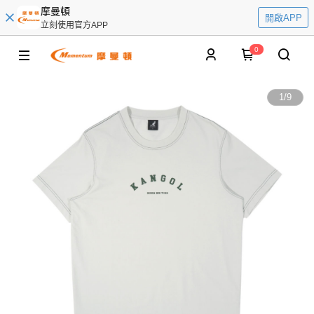
摩曼頓
開啟APP
立刻使用官方APP
0
1
/
9