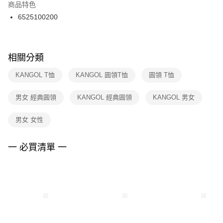
２．訂單成立數日內，您將收到繳費通知簡訊。
商品特色
付款後門市自取
３．收到繳費通知簡訊後14天內，點擊此簡訊中的連結，可透過四大超商／
6525100200
每筆NT$100，滿NT$1,500(含以上)免運費
ATM／網路銀行／等多元方式進行付款，方視為交易完成。
※ 請注意：結帳手續完成當下不需立刻繳費，但若您需要取消訂單，請聯絡
購買商品的店家。未經商家同意取消之訂單仍視為有效，需透過AFTEE先享
後付繳納相關費用。
※ 交易是否成功請以「AFTEE先享後付 」之結帳頁面顯示為準，若有關於
相關分類
是否繳費成功／繳費後需取消欲退款等相關疑問，請聯繫「AFTEE先享後付
客戶支援中心」
https://netprotections.freshdesk.com/support/home
KANGOL T恤
KANGOL 圓領T恤
圓領 T恤
【注意事項】
男女 經典圓領
KANGOL 經典圓領
KANGOL 男女
１．透過由恩沛科技股份有限公司提供之「AFTEE先享後付」服務完成之交
易，需依本服務之必要範圍內提供個人資料，並將交易相關給付款項請求債
權轉讓予恩沛科技股份有限公司。
男女 女性
２．關於個人資料處理事宜，請瀏覽以下網址：
https://aftee.tw/terms/#terms3
３．未成年的使用者請事先徵得法定代理人或監護人之同意方可使用
一 必買清單 一
「AFTEE先享後付」，若未經同意申辦者引起之損失，本公司不負相關責
任。
４．使用「AFTEE先享後付」時，將依據個別帳號之用戶狀況，依本公司即
時審查核予不同之上限額度；若仍有額度不足之情形，本公司將視審查結果
請求用戶進行身份認證。
５．嚴禁一人註冊多個帳號或使用他人資訊註冊。若發現惡意使用之情形，
恩沛科技股份有限公司將有權停止該用戶之使用額度並採取法律行動。