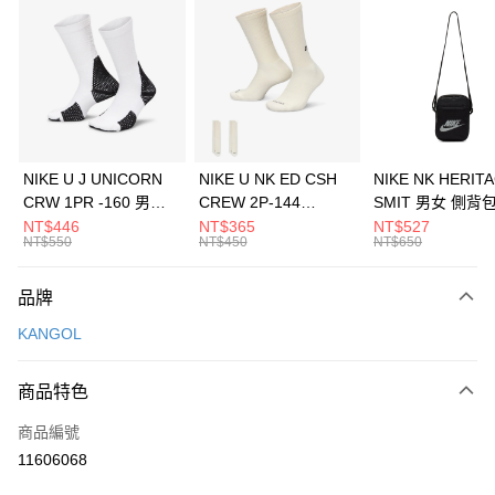
信用卡分期付款
3 期 0 利率 每期
NT$293
21家銀行
合作金庫商業銀行
第一商業銀行
LINE Pay
華南商業銀行
彰化商業銀行
Apple Pay
上海商業儲蓄銀行
台北富邦商業銀行
國泰世華商業銀行
兆豐國際商業銀行
悠遊付
臺灣中小企業銀行
台中商業銀行
NIKE U J UNICORN
NIKE U NK ED CSH
NIKE NK HERIT
匯豐（台灣）商業銀行
華泰商業銀行
CRW 1PR -160 男女
CREW 2P-144
SMIT 男女 側背
全盈+PAY
聯邦商業銀行
遠東國際商業銀行
中統襪 FZ3393100
EMBRDY 男女 短統襪
BA5871010
NT$446
NT$365
NT$527
元大商業銀行
永豐商業銀行
NT$550
NT$450
NT$650
AFTEE先享後付
FZ3073133
玉山商業銀行
星展（台灣）商業銀行
相關說明
台新國際商業銀行
中國信託商業銀行
品牌
【關於「AFTEE先享後付」】
台灣樂天信用卡公司
AFTEE先享後付是「在收到商品之後才付款」的支付方式。 讓您購物簡單
運送方式
KANGOL
便利好安心！
１．簡單：不需註冊會員、不需綁卡、不需儲值。
7-11取貨(快速到店)
２．便利：只要手機號碼，簡訊認證，即可結帳。
商品特色
每筆NT$100，滿NT$1,500(含以上)免運費
３．安心：先確認商品／服務後，再付款。
商品編號
宅配
【「AFTEE先享後付」結帳流程】
１．於結帳方式選擇「AFTEE先享後付」後，將跳轉至「AFTEE先享後付」
11606068
每筆NT$100，滿NT$1,500(含以上)免運費
結帳頁面，進行簡訊認證並確認金額後，即可完成結帳。