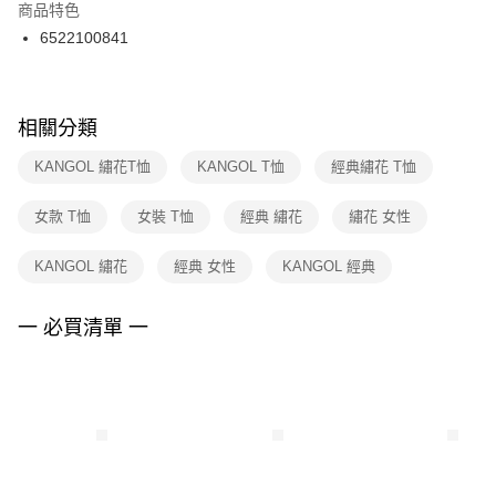
２．訂單成立數日內，您將收到繳費通知簡訊。
商品特色
付款後門市自取
３．收到繳費通知簡訊後14天內，點擊此簡訊中的連結，可透過四大超商／
6522100841
每筆NT$100，滿NT$1,500(含以上)免運費
ATM／網路銀行／等多元方式進行付款，方視為交易完成。
※ 請注意：結帳手續完成當下不需立刻繳費，但若您需要取消訂單，請聯絡
購買商品的店家。未經商家同意取消之訂單仍視為有效，需透過AFTEE先享
後付繳納相關費用。
※ 交易是否成功請以「AFTEE先享後付 」之結帳頁面顯示為準，若有關於
相關分類
是否繳費成功／繳費後需取消欲退款等相關疑問，請聯繫「AFTEE先享後付
客戶支援中心」
https://netprotections.freshdesk.com/support/home
KANGOL 繡花T恤
KANGOL T恤
經典繡花 T恤
【注意事項】
女款 T恤
女裝 T恤
經典 繡花
繡花 女性
１．透過由恩沛科技股份有限公司提供之「AFTEE先享後付」服務完成之交
易，需依本服務之必要範圍內提供個人資料，並將交易相關給付款項請求債
權轉讓予恩沛科技股份有限公司。
KANGOL 繡花
經典 女性
KANGOL 經典
２．關於個人資料處理事宜，請瀏覽以下網址：
https://aftee.tw/terms/#terms3
３．未成年的使用者請事先徵得法定代理人或監護人之同意方可使用
一 必買清單 一
「AFTEE先享後付」，若未經同意申辦者引起之損失，本公司不負相關責
任。
４．使用「AFTEE先享後付」時，將依據個別帳號之用戶狀況，依本公司即
時審查核予不同之上限額度；若仍有額度不足之情形，本公司將視審查結果
請求用戶進行身份認證。
５．嚴禁一人註冊多個帳號或使用他人資訊註冊。若發現惡意使用之情形，
恩沛科技股份有限公司將有權停止該用戶之使用額度並採取法律行動。