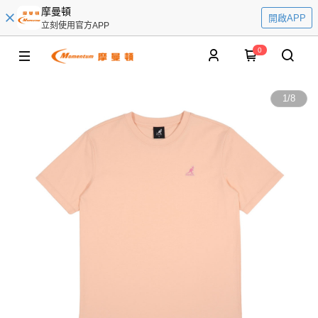
摩曼頓
開啟APP
立刻使用官方APP
0
1
/
8