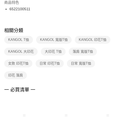
２．訂單成立數日內，您將收到繳費通知簡訊。
商品特色
付款後門市自取
３．收到繳費通知簡訊後14天內，點擊此簡訊中的連結，可透過四大超商／
6522100511
每筆NT$100，滿NT$1,500(含以上)免運費
ATM／網路銀行／等多元方式進行付款，方視為交易完成。
※ 請注意：結帳手續完成當下不需立刻繳費，但若您需要取消訂單，請聯絡
購買商品的店家。未經商家同意取消之訂單仍視為有效，需透過AFTEE先享
後付繳納相關費用。
※ 交易是否成功請以「AFTEE先享後付 」之結帳頁面顯示為準，若有關於
相關分類
是否繳費成功／繳費後需取消欲退款等相關疑問，請聯繫「AFTEE先享後付
客戶支援中心」
https://netprotections.freshdesk.com/support/home
KANGOL T恤
KANGOL 寬版T恤
KANGOL 印花T恤
【注意事項】
KANGOL 大印花
大印花 T恤
落肩 寬版T恤
１．透過由恩沛科技股份有限公司提供之「AFTEE先享後付」服務完成之交
易，需依本服務之必要範圍內提供個人資料，並將交易相關給付款項請求債
權轉讓予恩沛科技股份有限公司。
女款 印花T恤
日常 印花T恤
日常 寬版T恤
２．關於個人資料處理事宜，請瀏覽以下網址：
https://aftee.tw/terms/#terms3
印花 落肩
３．未成年的使用者請事先徵得法定代理人或監護人之同意方可使用
「AFTEE先享後付」，若未經同意申辦者引起之損失，本公司不負相關責
任。
一 必買清單 一
４．使用「AFTEE先享後付」時，將依據個別帳號之用戶狀況，依本公司即
時審查核予不同之上限額度；若仍有額度不足之情形，本公司將視審查結果
請求用戶進行身份認證。
５．嚴禁一人註冊多個帳號或使用他人資訊註冊。若發現惡意使用之情形，
恩沛科技股份有限公司將有權停止該用戶之使用額度並採取法律行動。