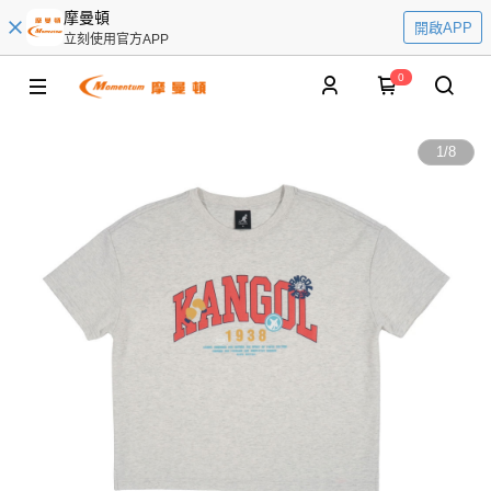
摩曼頓
開啟APP
立刻使用官方APP
0
1
/
8