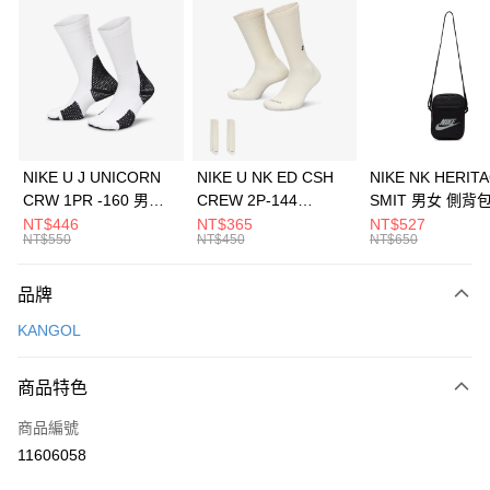
信用卡分期付款
3 期 0 利率 每期
NT$393
21家銀行
合作金庫商業銀行
第一商業銀行
LINE Pay
華南商業銀行
彰化商業銀行
Apple Pay
上海商業儲蓄銀行
台北富邦商業銀行
國泰世華商業銀行
兆豐國際商業銀行
悠遊付
臺灣中小企業銀行
台中商業銀行
NIKE U J UNICORN
NIKE U NK ED CSH
NIKE NK HERIT
匯豐（台灣）商業銀行
華泰商業銀行
CRW 1PR -160 男女
CREW 2P-144
SMIT 男女 側背
全盈+PAY
聯邦商業銀行
遠東國際商業銀行
中統襪 FZ3393100
EMBRDY 男女 短統襪
BA5871010
NT$446
NT$365
NT$527
元大商業銀行
永豐商業銀行
NT$550
NT$450
NT$650
AFTEE先享後付
FZ3073133
玉山商業銀行
星展（台灣）商業銀行
相關說明
台新國際商業銀行
中國信託商業銀行
品牌
【關於「AFTEE先享後付」】
台灣樂天信用卡公司
AFTEE先享後付是「在收到商品之後才付款」的支付方式。 讓您購物簡單
運送方式
KANGOL
便利好安心！
１．簡單：不需註冊會員、不需綁卡、不需儲值。
7-11取貨(快速到店)
２．便利：只要手機號碼，簡訊認證，即可結帳。
商品特色
每筆NT$100，滿NT$1,500(含以上)免運費
３．安心：先確認商品／服務後，再付款。
商品編號
宅配
【「AFTEE先享後付」結帳流程】
１．於結帳方式選擇「AFTEE先享後付」後，將跳轉至「AFTEE先享後付」
11606058
每筆NT$100，滿NT$1,500(含以上)免運費
結帳頁面，進行簡訊認證並確認金額後，即可完成結帳。