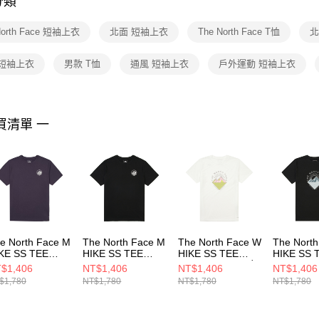
分類
【注意事
１．透過由
North Face 短袖上衣
北面 短袖上衣
The North Face T恤
北
交易，需
求債權轉
２．關於
 短袖上衣
男款 T恤
通風 短袖上衣
戶外運動 短袖上衣
https://aft
３．未成
「AFTE
任。
買清單 一
４．使用「
即時審查
結果請求
５．嚴禁
形，恩沛
動。
e North Face M
The North Face M
The North Face W
The Nort
KE SS TEE
HIKE SS TEE
HIKE SS TEE
HIKE SS 
APHIC - AP 男
GRAPHIC - AP 男
GRAPHIC - AP 女
GRAPHIC 
$1,406
NT$1,406
NT$1,406
NT$1,406
袖上衣
短袖上衣
短袖上衣
短袖上衣
$1,780
NT$1,780
NT$1,780
NT$1,780
F0A8GZVG5O
NF0A8GZVJK3
NF0A8GZWFN4
NF0A8GZ