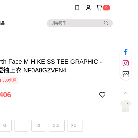
0
商品
rth Face M HIKE SS TEE GRAPHIC -
短袖上衣 NF0A8GZVFN4
1,500免運
406
M
L
XL
XXL
3XL