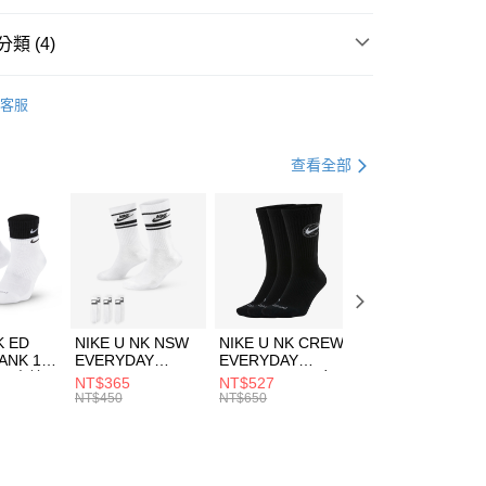
台灣）商業銀行
華泰商業銀行
業銀行
遠東國際商業銀行
類 (4)
業銀行
永豐商業銀行
享後付
業銀行
星展（台灣）商業銀行
e North Face
服飾
客服
際商業銀行
中國信託商業銀行
FTEE先享後付」】
上衣
短袖上衣
天信用卡公司
先享後付是「在收到商品之後才付款」的支付方式。 讓您購物簡單
心！
登山健行
服飾
查看全部
：不需註冊會員、不需綁卡、不需儲值。
：只要手機號碼，簡訊認證，即可結帳。
清爽穿搭｜短袖上衣4折起
(快速到店)
：先確認商品／服務後，再付款。
00，滿NT$1,500(含以上)免運費
EE先享後付」結帳流程】
方式選擇「AFTEE先享後付」後，將跳轉至「AFTEE先享後
頁面，進行簡訊認證並確認金額後，即可完成結帳。
00，滿NT$1,500(含以上)免運費
成立數日內，您將收到繳費通知簡訊。
費通知簡訊後14天內，點擊此簡訊中的連結，可透過四大超商
市自取
K ED
NIKE U NK NSW
NIKE U NK CREW
NIKE U NK
網路銀行／等多元方式進行付款，方視為交易完成。
ANK 1P
EVERYDAY
EVERYDAY
EVERYDAY LTW
00，滿NT$1,500(含以上)免運費
：結帳手續完成當下不需立刻繳費，但若您需要取消訂單，請聯
 男 中統
ESSENTIAL CR
BBALL 3PR 男女
ANKLE 3PR 男女
NT$365
NT$527
NT$365
的店家。未經商家同意取消之訂單仍視為有效，需透過AFTEE
8104
男女 短統襪
長統襪
踝襪 SX7677010
NT$450
NT$650
NT$450
繳納相關費用。
DX5089103
DA2123010
否成功請以「AFTEE先享後付 」之結帳頁面顯示為準，若有關於
功／繳費後需取消欲退款等相關疑問，請聯繫「AFTEE先享後
援中心」
https://netprotections.freshdesk.com/support/home