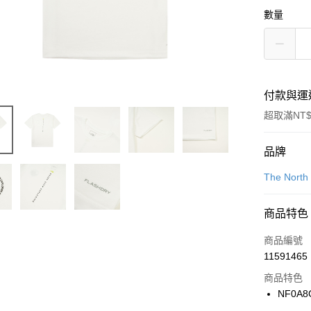
數量
付款與運
超取滿NT$
付款方式
品牌
信用卡一
The North
信用卡分
商品特色
3 期 
商品編號
合作金
LINE Pay
11591465
華南商
Apple Pay
上海商
商品特色
國泰世
NF0A8
悠遊付
臺灣中