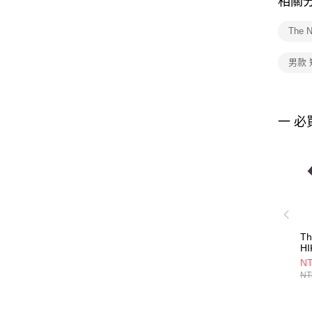
相關
The 
男款
一 必
Th
HI
GR
NT
短
NT
N