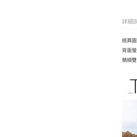
詳細
經典圓
背面螢
精細雙