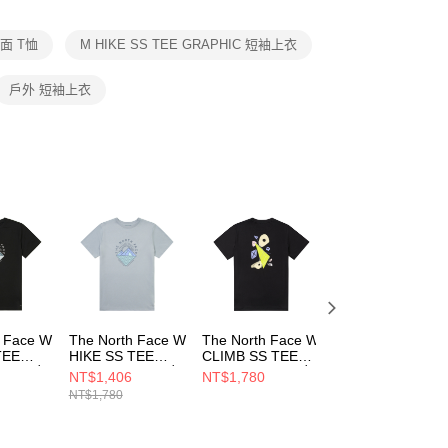
項】
恩沛科技股份有限公司提供之「AFTEE先享後付」服務完成之
面 T恤
M HIKE SS TEE GRAPHIC 短袖上衣
依本服務之必要範圍內提供個人資料，並將交易相關給付款項請
讓予恩沛科技股份有限公司。
個人資料處理事宜，請瀏覽以下網址：
戶外 短袖上衣
ee.tw/terms/#terms3
年的使用者請事先徵得法定代理人或監護人之同意方可使用
E先享後付」，若未經同意申辦者引起之損失，本公司不負相關責
AFTEE先享後付」時，將依據個別帳號之用戶狀況，依本公司
核予不同之上限額度；若仍有額度不足之情形，本公司將視審查
用戶進行身份認證。
一人註冊多個帳號或使用他人資訊註冊。若發現惡意使用之情
科技股份有限公司將有權停止該用戶之使用額度並採取法律行
h Face W
The North Face W
The North Face W
The North Face 
TEE
HIKE SS TEE
CLIMB SS TEE
CLIMB SS TEE
- AP 女
GRAPHIC - AP 女
GRAPHIC - AP 女
GRAPHIC - AP 女
NT$1,406
NT$1,780
NT$1,780
短袖上衣
短袖上衣
短袖上衣
NT$1,780
WJK3
NF0A8GZWFM2
NF0A8G80JK3
NF0A8G80DOM