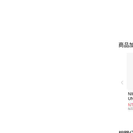
商品加
NI
U
1P
NT
統
NT