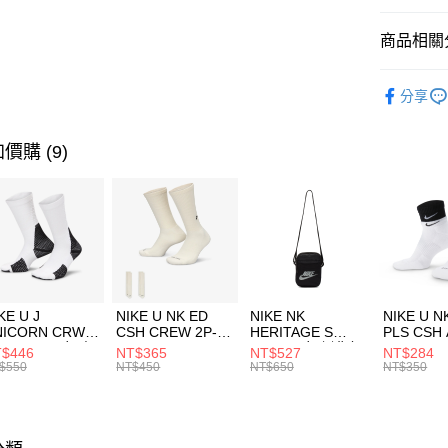
匯豐（
全盈+PAY
聯邦商
商品相關分
元大商
AFTEE先
玉山商
品牌
Th
相關說明
分享
台新國
【關於「A
男性商品
台灣樂
AFTEE
便利好安
運動類型
運送方式
價購 (9)
１．簡單
２．便利
促銷活動
7-11取貨
３．安心
每筆NT$1
【「AFT
宅配
１．於結帳
付」結帳
每筆NT$1
２．訂單
３．收到繳
付款後門
KE U J
NIKE U NK ED
NIKE NK
NIKE U N
／ATM／
NICORN CRW
CSH CREW 2P-
HERITAGE S
PLS CSH 
每筆NT$1
※ 請注意
R -160 男女 中
144 EMBRDY 男
SMIT 男女 側背包
144 DBL
$446
NT$365
NT$527
NT$284
絡購買商品
襪 FZ3393100
女 短統襪
BA5871010
襪 DH405
$550
NT$450
NT$650
NT$350
先享後付
FZ3073133
※ 交易是
是否繳費成
付客戶支