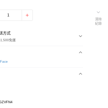
清除
紀錄
送方式
1,500免運
次付款
 Face
期付款
0 利率 每期
NT$593
21家銀行
庫商業銀行
第一商業銀行
業銀行
彰化商業銀行
業儲蓄銀行
台北富邦商業銀行
華商業銀行
兆豐國際商業銀行
GZVFN4
小企業銀行
台中商業銀行