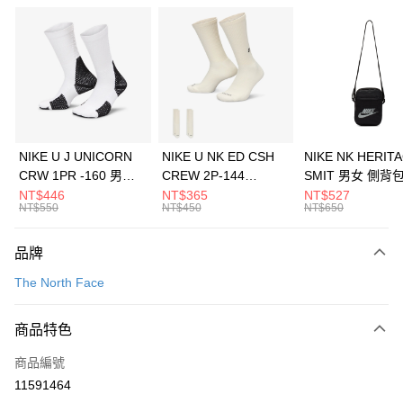
信用卡分期付款
3 期 0 利率 每期
NT$1,626
21家銀行
合作金庫商業銀行
第一商業銀行
LINE Pay
華南商業銀行
彰化商業銀行
Apple Pay
上海商業儲蓄銀行
台北富邦商業銀行
國泰世華商業銀行
兆豐國際商業銀行
悠遊付
臺灣中小企業銀行
台中商業銀行
NIKE U J UNICORN
NIKE U NK ED CSH
NIKE NK HERIT
匯豐（台灣）商業銀行
華泰商業銀行
CRW 1PR -160 男女
CREW 2P-144
SMIT 男女 側背
全盈+PAY
聯邦商業銀行
遠東國際商業銀行
中統襪 FZ3393100
EMBRDY 男女 短統襪
BA5871010
NT$446
NT$365
NT$527
元大商業銀行
永豐商業銀行
NT$550
NT$450
NT$650
AFTEE先享後付
FZ3073133
玉山商業銀行
星展（台灣）商業銀行
相關說明
台新國際商業銀行
中國信託商業銀行
品牌
【關於「AFTEE先享後付」】
台灣樂天信用卡公司
AFTEE先享後付是「在收到商品之後才付款」的支付方式。 讓您購物簡單
運送方式
The North Face
便利好安心！
１．簡單：不需註冊會員、不需綁卡、不需儲值。
7-11取貨(快速到店)
２．便利：只要手機號碼，簡訊認證，即可結帳。
商品特色
每筆NT$100，滿NT$1,500(含以上)免運費
３．安心：先確認商品／服務後，再付款。
商品編號
宅配
【「AFTEE先享後付」結帳流程】
１．於結帳方式選擇「AFTEE先享後付」後，將跳轉至「AFTEE先享後付」
11591464
每筆NT$100，滿NT$1,500(含以上)免運費
結帳頁面，進行簡訊認證並確認金額後，即可完成結帳。