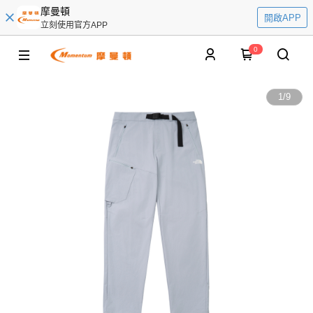
摩曼頓
開啟APP
立刻使用官方APP
0
1
/
9