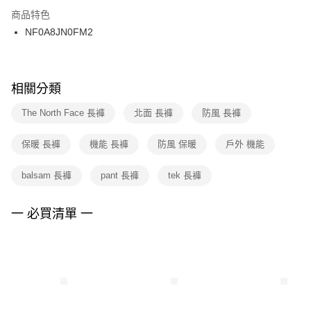
２．訂單成立數日內，您將收到繳費通知簡訊。
商品特色
付款後門市自取
３．收到繳費通知簡訊後14天內，點擊此簡訊中的連結，可透過四大超商／
NF0A8JN0FM2
每筆NT$100，滿NT$1,500(含以上)免運費
ATM／網路銀行／等多元方式進行付款，方視為交易完成。
※ 請注意：結帳手續完成當下不需立刻繳費，但若您需要取消訂單，請聯絡
購買商品的店家。未經商家同意取消之訂單仍視為有效，需透過AFTEE先享
後付繳納相關費用。
※ 交易是否成功請以「AFTEE先享後付 」之結帳頁面顯示為準，若有關於
相關分類
是否繳費成功／繳費後需取消欲退款等相關疑問，請聯繫「AFTEE先享後付
客戶支援中心」
https://netprotections.freshdesk.com/support/home
The North Face 長褲
北面 長褲
防風 長褲
【注意事項】
保暖 長褲
機能 長褲
防風 保暖
戶外 機能
１．透過由恩沛科技股份有限公司提供之「AFTEE先享後付」服務完成之交
易，需依本服務之必要範圍內提供個人資料，並將交易相關給付款項請求債
權轉讓予恩沛科技股份有限公司。
balsam 長褲
pant 長褲
tek 長褲
２．關於個人資料處理事宜，請瀏覽以下網址：
https://aftee.tw/terms/#terms3
３．未成年的使用者請事先徵得法定代理人或監護人之同意方可使用
一 必買清單 一
「AFTEE先享後付」，若未經同意申辦者引起之損失，本公司不負相關責
任。
４．使用「AFTEE先享後付」時，將依據個別帳號之用戶狀況，依本公司即
時審查核予不同之上限額度；若仍有額度不足之情形，本公司將視審查結果
請求用戶進行身份認證。
５．嚴禁一人註冊多個帳號或使用他人資訊註冊。若發現惡意使用之情形，
恩沛科技股份有限公司將有權停止該用戶之使用額度並採取法律行動。