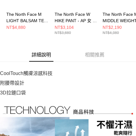
The North Face M
The North Face W
The North Face 
LIGHT BALSAM TEK
HIKE PANT - AP 女 長
MIDDLE WEIGH
PANT - AP 男 長褲
褲 NF0A8CJRJK3
TREKKER PANT 
NT$4,880
NT$3,104
NT$2,190
NT$3,880
NT$4,380
NF0A8JN04H0
男 長褲
NF0A8ET80C5
詳細說明
相關推薦
CoolTouch觸膚涼感科技
附腰帶設計
3D拉鏈口袋