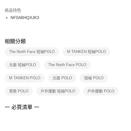
結帳頁面，進行簡訊認證並確認金額後，即可完成結帳。
２．訂單成立數日內，您將收到繳費通知簡訊。
商品特色
付款後門市自取
３．收到繳費通知簡訊後14天內，點擊此簡訊中的連結，可透過四大超商／
NF0A8HQXJK3
每筆NT$100，滿NT$1,500(含以上)免運費
ATM／網路銀行／等多元方式進行付款，方視為交易完成。
※ 請注意：結帳手續完成當下不需立刻繳費，但若您需要取消訂單，請聯絡
購買商品的店家。未經商家同意取消之訂單仍視為有效，需透過AFTEE先享
後付繳納相關費用。
※ 交易是否成功請以「AFTEE先享後付 」之結帳頁面顯示為準，若有關於
相關分類
是否繳費成功／繳費後需取消欲退款等相關疑問，請聯繫「AFTEE先享後付
客戶支援中心」
https://netprotections.freshdesk.com/support/home
The North Face 短袖POLO
M TANKEN 短袖POLO
【注意事項】
北面 短袖POLO
The North Face POLO
１．透過由恩沛科技股份有限公司提供之「AFTEE先享後付」服務完成之交
易，需依本服務之必要範圍內提供個人資料，並將交易相關給付款項請求債
權轉讓予恩沛科技股份有限公司。
M TANKEN POLO
北面 POLO
短袖 POLO
２．關於個人資料處理事宜，請瀏覽以下網址：
https://aftee.tw/terms/#terms3
男款 POLO
戶外運動 短袖POLO
戶外運動 POLO
３．未成年的使用者請事先徵得法定代理人或監護人之同意方可使用
「AFTEE先享後付」，若未經同意申辦者引起之損失，本公司不負相關責
任。
一 必買清單 一
４．使用「AFTEE先享後付」時，將依據個別帳號之用戶狀況，依本公司即
時審查核予不同之上限額度；若仍有額度不足之情形，本公司將視審查結果
請求用戶進行身份認證。
５．嚴禁一人註冊多個帳號或使用他人資訊註冊。若發現惡意使用之情形，
恩沛科技股份有限公司將有權停止該用戶之使用額度並採取法律行動。