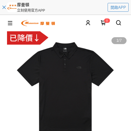
摩曼頓
開啟APP
立刻使用官方APP
0
1
/
7