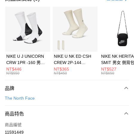
信用卡分期付款
3 期 0 利率 每期
NT$793
21家銀行
合作金庫商業銀行
第一商業銀行
LINE Pay
華南商業銀行
彰化商業銀行
Apple Pay
上海商業儲蓄銀行
台北富邦商業銀行
國泰世華商業銀行
兆豐國際商業銀行
悠遊付
臺灣中小企業銀行
台中商業銀行
NIKE U J UNICORN
NIKE U NK ED CSH
NIKE NK HERIT
匯豐（台灣）商業銀行
華泰商業銀行
CRW 1PR -160 男女
CREW 2P-144
SMIT 男女 側背
全盈+PAY
聯邦商業銀行
遠東國際商業銀行
中統襪 FZ3393100
EMBRDY 男女 短統襪
BA5871010
NT$446
NT$365
NT$527
元大商業銀行
永豐商業銀行
NT$550
NT$450
NT$650
AFTEE先享後付
FZ3073133
玉山商業銀行
星展（台灣）商業銀行
相關說明
台新國際商業銀行
中國信託商業銀行
品牌
【關於「AFTEE先享後付」】
台灣樂天信用卡公司
AFTEE先享後付是「在收到商品之後才付款」的支付方式。 讓您購物簡單
運送方式
The North Face
便利好安心！
１．簡單：不需註冊會員、不需綁卡、不需儲值。
7-11取貨(快速到店)
２．便利：只要手機號碼，簡訊認證，即可結帳。
商品特色
每筆NT$100，滿NT$1,500(含以上)免運費
３．安心：先確認商品／服務後，再付款。
商品編號
宅配
【「AFTEE先享後付」結帳流程】
１．於結帳方式選擇「AFTEE先享後付」後，將跳轉至「AFTEE先享後付」
11591449
每筆NT$100，滿NT$1,500(含以上)免運費