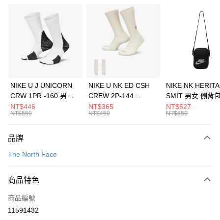
信用卡分期付款
3 期 0 利率 每期
NT$1,126
21家銀行
合作金庫商業銀行
第一商業銀行
LINE Pay
華南商業銀行
彰化商業銀行
Apple Pay
上海商業儲蓄銀行
台北富邦商業銀行
國泰世華商業銀行
兆豐國際商業銀行
悠遊付
臺灣中小企業銀行
台中商業銀行
NIKE U J UNICORN
NIKE U NK ED CSH
NIKE NK HERIT
匯豐（台灣）商業銀行
華泰商業銀行
CRW 1PR -160 男女
CREW 2P-144
SMIT 男女 側背
全盈+PAY
聯邦商業銀行
遠東國際商業銀行
中統襪 FZ3393100
EMBRDY 男女 短統襪
BA5871010
NT$446
NT$365
NT$527
元大商業銀行
永豐商業銀行
NT$550
NT$450
NT$650
AFTEE先享後付
FZ3073133
玉山商業銀行
星展（台灣）商業銀行
相關說明
台新國際商業銀行
中國信託商業銀行
品牌
【關於「AFTEE先享後付」】
台灣樂天信用卡公司
AFTEE先享後付是「在收到商品之後才付款」的支付方式。 讓您購物簡單
運送方式
The North Face
便利好安心！
１．簡單：不需註冊會員、不需綁卡、不需儲值。
7-11取貨(快速到店)
２．便利：只要手機號碼，簡訊認證，即可結帳。
商品特色
每筆NT$100，滿NT$1,500(含以上)免運費
３．安心：先確認商品／服務後，再付款。
商品編號
宅配
【「AFTEE先享後付」結帳流程】
１．於結帳方式選擇「AFTEE先享後付」後，將跳轉至「AFTEE先享後付」
11591432
每筆NT$100，滿NT$1,500(含以上)免運費
結帳頁面，進行簡訊認證並確認金額後，即可完成結帳。