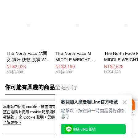
The North Face 北面
The North Face M
The North Face 
女 排汗 快乾 長褲 W
MIDDLE WEIGHT
MIDDLE WEIGH
TREKKER PLUS
TREKKER PANT - AP
TREKKER PANT 
NT$2,028
NT$2,190
NT$2,628
NT$3,380
NT$4,380
NT$4,380
PANT - AP
男 長褲
男 長褲
NF0A8CJT0TI
NF0A8ET80C5
NF0A8ET8JK3
你可能有興趣的商品
全站排行
歡迎加入摩曼頓Line官方帳號
本網站中使用 cookie，欲查詢有關本網站使用 cookie 方式之詳情，及若您不希
點擊以下按鈕第一時間獲得好康訊
熱門標籤
望在電腦上使用 cookie 時應如何變更電腦的 cookie 設定，請參閱本網站「
隱私
息👇
權條款
」之 Cookie 聲明。您繼續使用本網站即表示您同意本公司得按本網站使
用條款之 Cookie 聲明使用 cookie。
了解更多 >
連結 LINE 帳號