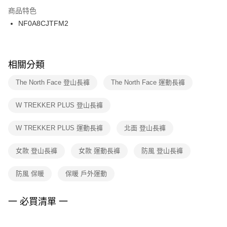
２．訂單成立數日內，您將收到繳費通知簡訊。
商品特色
付款後門市自取
３．收到繳費通知簡訊後14天內，點擊此簡訊中的連結，可透過四大超商／
NF0A8CJTFM2
每筆NT$100，滿NT$1,500(含以上)免運費
ATM／網路銀行／等多元方式進行付款，方視為交易完成。
※ 請注意：結帳手續完成當下不需立刻繳費，但若您需要取消訂單，請聯絡
購買商品的店家。未經商家同意取消之訂單仍視為有效，需透過AFTEE先享
後付繳納相關費用。
※ 交易是否成功請以「AFTEE先享後付 」之結帳頁面顯示為準，若有關於
相關分類
是否繳費成功／繳費後需取消欲退款等相關疑問，請聯繫「AFTEE先享後付
客戶支援中心」
https://netprotections.freshdesk.com/support/home
The North Face 登山長褲
The North Face 運動長褲
【注意事項】
W TREKKER PLUS 登山長褲
１．透過由恩沛科技股份有限公司提供之「AFTEE先享後付」服務完成之交
易，需依本服務之必要範圍內提供個人資料，並將交易相關給付款項請求債
權轉讓予恩沛科技股份有限公司。
W TREKKER PLUS 運動長褲
北面 登山長褲
２．關於個人資料處理事宜，請瀏覽以下網址：
https://aftee.tw/terms/#terms3
女款 登山長褲
女款 運動長褲
防風 登山長褲
３．未成年的使用者請事先徵得法定代理人或監護人之同意方可使用
「AFTEE先享後付」，若未經同意申辦者引起之損失，本公司不負相關責
任。
防風 保暖
保暖 戶外運動
４．使用「AFTEE先享後付」時，將依據個別帳號之用戶狀況，依本公司即
時審查核予不同之上限額度；若仍有額度不足之情形，本公司將視審查結果
請求用戶進行身份認證。
一 必買清單 一
５．嚴禁一人註冊多個帳號或使用他人資訊註冊。若發現惡意使用之情形，
恩沛科技股份有限公司將有權停止該用戶之使用額度並採取法律行動。