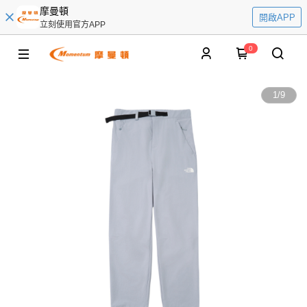
摩曼頓
開啟APP
立刻使用官方APP
0
1
/
9