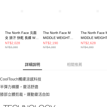
The North Face 北面
The North Face M
The North Face 
女 排汗 快乾 長褲 W
MIDDLE WEIGHT
MIDDLE WEIGH
TREKKER PLUS
TREKKER PANT - AP
TREKKER PANT 
NT$2,028
NT$2,190
NT$2,628
NT$3,380
NT$4,380
NT$4,380
PANT - AP
男 長褲
男 長褲
NF0A8CJT0TI
NF0A8ET80C5
NF0A8ET8JK3
詳細說明
相關推薦
CoolTouch觸膚涼感科技
半彈力褲腰，靈活舒適
膝部立體剪裁，運動靈活自如