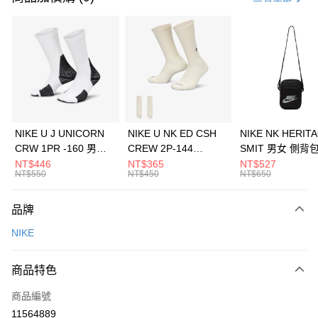
信用卡分期付款
3 期 0 利率 每期
NT$1,266
21家銀行
合作金庫商業銀行
第一商業銀行
LINE Pay
華南商業銀行
彰化商業銀行
Apple Pay
上海商業儲蓄銀行
台北富邦商業銀行
國泰世華商業銀行
兆豐國際商業銀行
悠遊付
臺灣中小企業銀行
台中商業銀行
NIKE U J UNICORN
NIKE U NK ED CSH
NIKE NK HERIT
匯豐（台灣）商業銀行
華泰商業銀行
CRW 1PR -160 男女
CREW 2P-144
SMIT 男女 側背
全盈+PAY
聯邦商業銀行
遠東國際商業銀行
中統襪 FZ3393100
EMBRDY 男女 短統襪
BA5871010
NT$446
NT$365
NT$527
元大商業銀行
永豐商業銀行
NT$550
NT$450
NT$650
AFTEE先享後付
FZ3073133
玉山商業銀行
星展（台灣）商業銀行
相關說明
台新國際商業銀行
中國信託商業銀行
品牌
【關於「AFTEE先享後付」】
台灣樂天信用卡公司
AFTEE先享後付是「在收到商品之後才付款」的支付方式。 讓您購物簡單
運送方式
NIKE
便利好安心！
１．簡單：不需註冊會員、不需綁卡、不需儲值。
7-11取貨(快速到店)
２．便利：只要手機號碼，簡訊認證，即可結帳。
商品特色
每筆NT$100，滿NT$1,500(含以上)免運費
３．安心：先確認商品／服務後，再付款。
商品編號
宅配
【「AFTEE先享後付」結帳流程】
１．於結帳方式選擇「AFTEE先享後付」後，將跳轉至「AFTEE先享後付」
11564889
每筆NT$100，滿NT$1,500(含以上)免運費