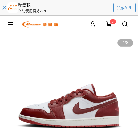
摩曼頓
開啟APP
立刻使用官方APP
0
1
/
8