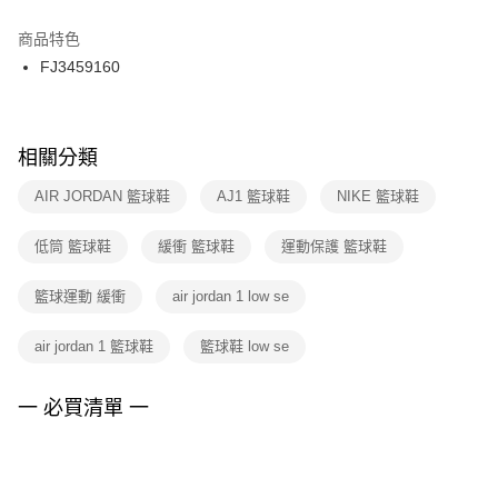
結帳頁面，進行簡訊認證並確認金額後，即可完成結帳。
２．訂單成立數日內，您將收到繳費通知簡訊。
商品特色
付款後門市自取
３．收到繳費通知簡訊後14天內，點擊此簡訊中的連結，可透過四大超商／
FJ3459160
每筆NT$100，滿NT$1,500(含以上)免運費
ATM／網路銀行／等多元方式進行付款，方視為交易完成。
※ 請注意：結帳手續完成當下不需立刻繳費，但若您需要取消訂單，請聯絡
購買商品的店家。未經商家同意取消之訂單仍視為有效，需透過AFTEE先享
後付繳納相關費用。
※ 交易是否成功請以「AFTEE先享後付 」之結帳頁面顯示為準，若有關於
相關分類
是否繳費成功／繳費後需取消欲退款等相關疑問，請聯繫「AFTEE先享後付
客戶支援中心」
https://netprotections.freshdesk.com/support/home
AIR JORDAN 籃球鞋
AJ1 籃球鞋
NIKE 籃球鞋
【注意事項】
低筒 籃球鞋
緩衝 籃球鞋
運動保護 籃球鞋
１．透過由恩沛科技股份有限公司提供之「AFTEE先享後付」服務完成之交
易，需依本服務之必要範圍內提供個人資料，並將交易相關給付款項請求債
權轉讓予恩沛科技股份有限公司。
籃球運動 緩衝
air jordan 1 low se
２．關於個人資料處理事宜，請瀏覽以下網址：
https://aftee.tw/terms/#terms3
air jordan 1 籃球鞋
籃球鞋 low se
３．未成年的使用者請事先徵得法定代理人或監護人之同意方可使用
「AFTEE先享後付」，若未經同意申辦者引起之損失，本公司不負相關責
任。
一 必買清單 一
４．使用「AFTEE先享後付」時，將依據個別帳號之用戶狀況，依本公司即
時審查核予不同之上限額度；若仍有額度不足之情形，本公司將視審查結果
請求用戶進行身份認證。
５．嚴禁一人註冊多個帳號或使用他人資訊註冊。若發現惡意使用之情形，
恩沛科技股份有限公司將有權停止該用戶之使用額度並採取法律行動。