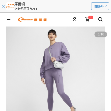
摩曼頓
開啟APP
立刻使用官方APP
0
1
/
10