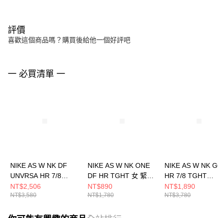
評價
喜歡這個商品嗎？購買後給他一個好評吧
一 必買清單 一
NIKE AS W NK DF
NIKE AS W NK ONE
NIKE AS W NK 
UNVRSA HR 7/8
DF HR TGHT 女 緊身
HR 7/8 TGHT
TGHT 女 緊身長褲
長褲 DM7279010
RFLCTV 女 緊
NT$2,506
NT$890
NT$1,890
NT$3,580
NT$1,780
NT$3,780
HQ6814010
FZ0006010