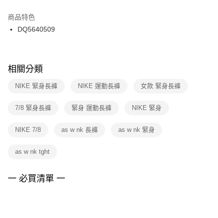
結帳頁面，進行簡訊認證並確認金額後，即可完成結帳。
２．訂單成立數日內，您將收到繳費通知簡訊。
商品特色
付款後門市自取
３．收到繳費通知簡訊後14天內，點擊此簡訊中的連結，可透過四大超商／
DQ5640509
每筆NT$100，滿NT$1,500(含以上)免運費
ATM／網路銀行／等多元方式進行付款，方視為交易完成。
※ 請注意：結帳手續完成當下不需立刻繳費，但若您需要取消訂單，請聯絡
購買商品的店家。未經商家同意取消之訂單仍視為有效，需透過AFTEE先享
後付繳納相關費用。
※ 交易是否成功請以「AFTEE先享後付 」之結帳頁面顯示為準，若有關於
相關分類
是否繳費成功／繳費後需取消欲退款等相關疑問，請聯繫「AFTEE先享後付
客戶支援中心」
https://netprotections.freshdesk.com/support/home
NIKE 緊身長褲
NIKE 運動長褲
女款 緊身長褲
【注意事項】
7/8 緊身長褲
緊身 運動長褲
NIKE 緊身
１．透過由恩沛科技股份有限公司提供之「AFTEE先享後付」服務完成之交
易，需依本服務之必要範圍內提供個人資料，並將交易相關給付款項請求債
權轉讓予恩沛科技股份有限公司。
NIKE 7/8
as w nk 長褲
as w nk 緊身
２．關於個人資料處理事宜，請瀏覽以下網址：
https://aftee.tw/terms/#terms3
as w nk tght
３．未成年的使用者請事先徵得法定代理人或監護人之同意方可使用
「AFTEE先享後付」，若未經同意申辦者引起之損失，本公司不負相關責
任。
一 必買清單 一
４．使用「AFTEE先享後付」時，將依據個別帳號之用戶狀況，依本公司即
時審查核予不同之上限額度；若仍有額度不足之情形，本公司將視審查結果
請求用戶進行身份認證。
５．嚴禁一人註冊多個帳號或使用他人資訊註冊。若發現惡意使用之情形，
恩沛科技股份有限公司將有權停止該用戶之使用額度並採取法律行動。