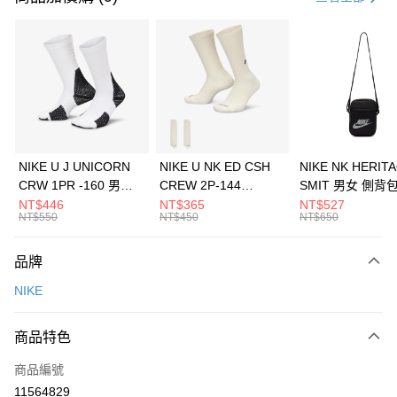
信用卡分期付款
3 期 0 利率 每期
NT$1,193
21家銀行
合作金庫商業銀行
第一商業銀行
LINE Pay
華南商業銀行
彰化商業銀行
Apple Pay
上海商業儲蓄銀行
台北富邦商業銀行
國泰世華商業銀行
兆豐國際商業銀行
悠遊付
臺灣中小企業銀行
台中商業銀行
NIKE U J UNICORN
NIKE U NK ED CSH
NIKE NK HERIT
匯豐（台灣）商業銀行
華泰商業銀行
CRW 1PR -160 男女
CREW 2P-144
SMIT 男女 側背
全盈+PAY
聯邦商業銀行
遠東國際商業銀行
中統襪 FZ3393100
EMBRDY 男女 短統襪
BA5871010
NT$446
NT$365
NT$527
元大商業銀行
永豐商業銀行
NT$550
NT$450
NT$650
AFTEE先享後付
FZ3073133
玉山商業銀行
星展（台灣）商業銀行
相關說明
台新國際商業銀行
中國信託商業銀行
品牌
【關於「AFTEE先享後付」】
台灣樂天信用卡公司
AFTEE先享後付是「在收到商品之後才付款」的支付方式。 讓您購物簡單
運送方式
NIKE
便利好安心！
１．簡單：不需註冊會員、不需綁卡、不需儲值。
7-11取貨(快速到店)
２．便利：只要手機號碼，簡訊認證，即可結帳。
商品特色
每筆NT$100，滿NT$1,500(含以上)免運費
３．安心：先確認商品／服務後，再付款。
商品編號
宅配
【「AFTEE先享後付」結帳流程】
１．於結帳方式選擇「AFTEE先享後付」後，將跳轉至「AFTEE先享後付」
11564829
每筆NT$100，滿NT$1,500(含以上)免運費