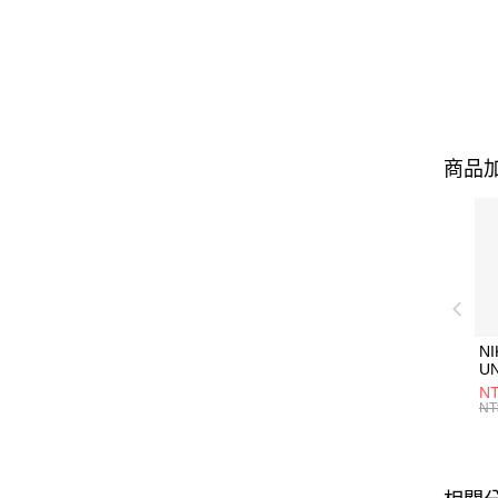
商品加
NI
U
1P
NT
統
NT