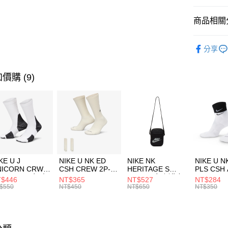
匯豐（
全盈+PAY
聯邦商
商品相關分
元大商
AFTEE先
玉山商
品牌
Ne
相關說明
分享
台新國
【關於「A
男性商品
台灣樂
AFTEE
便利好安
運動類型
運送方式
價購 (9)
１．簡單
２．便利
限時降價
7-11取貨
３．安心
每筆NT$1
【「AFT
宅配
１．於結帳
付」結帳
每筆NT$1
２．訂單
３．收到繳
付款後門
KE U J
NIKE U NK ED
NIKE NK
NIKE U N
／ATM／
NICORN CRW
CSH CREW 2P-
HERITAGE S
PLS CSH 
每筆NT$1
※ 請注意
R -160 男女 中
144 EMBRDY 男
SMIT 男女 側背包
144 DBL
$446
NT$365
NT$527
NT$284
絡購買商品
襪 FZ3393100
女 短統襪
BA5871010
襪 DH405
$550
NT$450
NT$650
NT$350
先享後付
FZ3073133
※ 交易是
是否繳費成
付客戶支