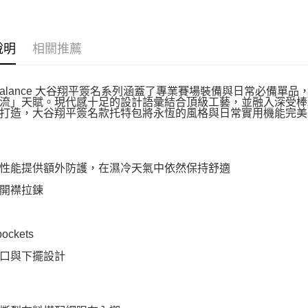
說明
相關推薦
 Balance 大谷翔平簽名系列涵蓋了專業賽場裝備與日常必備
流」天賦。現代感十足的設計語彙結合頂級工藝，並融入深受棒
打造，大谷翔平簽名款托特包將永恆的風格與日常實用機能完美
性能提供額外防護，在濕冷天氣中依然保持舒適
開襟拉鍊
pockets
口與下擺設計