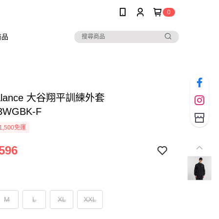
0
商品
Balance 大谷翔平訓練外套
3WGBK-F
1,500免運
596
M
L
XL
XXL