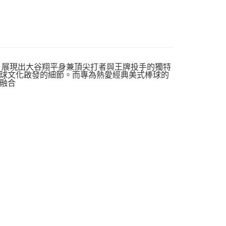
單品，展現出大谷翔平身兼頂尖打者與王牌投手的獨特
球文化啟發的細節。而專為熱愛經典美式棒球的
融合