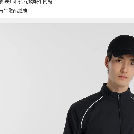
撕裂布料搭配網眼布內襯
% 再生聚酯纖維