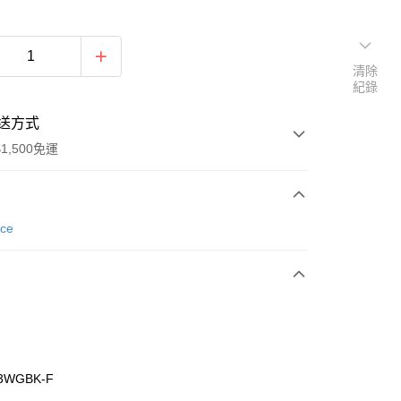
清除
紀錄
送方式
1,500免運
次付款
nce
期付款
0 利率 每期
NT$760
21家銀行
庫商業銀行
第一商業銀行
業銀行
彰化商業銀行
業儲蓄銀行
台北富邦商業銀行
華商業銀行
兆豐國際商業銀行
3WGBK-F
小企業銀行
台中商業銀行