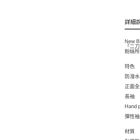
詳細
New
「二刀
粉絲所
特色
防潑水
正面全
長袖
Hand 
彈性袖
材質