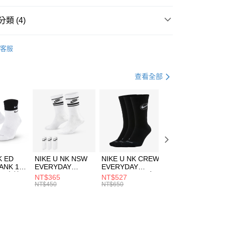
台灣）商業銀行
華泰商業銀行
業銀行
遠東國際商業銀行
類 (4)
業銀行
永豐商業銀行
享後付
業銀行
星展（台灣）商業銀行
w Balance
服飾
客服
際商業銀行
中國信託商業銀行
FTEE先享後付」】
外套
其他外套
天信用卡公司
先享後付是「在收到商品之後才付款」的支付方式。 讓您購物簡單
心！
跑步訓練
服飾
查看全部
：不需註冊會員、不需綁卡、不需儲值。
：只要手機號碼，簡訊認證，即可結帳。
專區⬇
(快速到店)
：先確認商品／服務後，再付款。
00，滿NT$1,500(含以上)免運費
EE先享後付」結帳流程】
方式選擇「AFTEE先享後付」後，將跳轉至「AFTEE先享後
頁面，進行簡訊認證並確認金額後，即可完成結帳。
00，滿NT$1,500(含以上)免運費
成立數日內，您將收到繳費通知簡訊。
費通知簡訊後14天內，點擊此簡訊中的連結，可透過四大超商
市自取
K ED
NIKE U NK NSW
NIKE U NK CREW
NIKE U NK
網路銀行／等多元方式進行付款，方視為交易完成。
ANK 1P
EVERYDAY
EVERYDAY
EVERYDAY LTW
00，滿NT$1,500(含以上)免運費
：結帳手續完成當下不需立刻繳費，但若您需要取消訂單，請聯
 男 中統
ESSENTIAL CR
BBALL 3PR 男女
ANKLE 3PR 男女
NT$365
NT$527
NT$365
的店家。未經商家同意取消之訂單仍視為有效，需透過AFTEE
8104
男女 短統襪
長統襪
踝襪 SX7677010
NT$450
NT$650
NT$450
繳納相關費用。
DX5089103
DA2123010
否成功請以「AFTEE先享後付 」之結帳頁面顯示為準，若有關於
功／繳費後需取消欲退款等相關疑問，請聯繫「AFTEE先享後
援中心」
https://netprotections.freshdesk.com/support/home