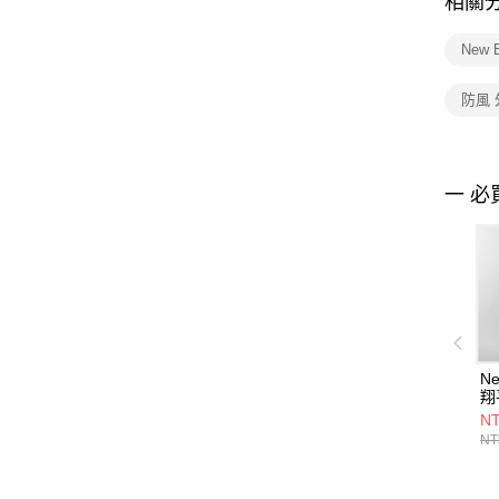
相關
New 
防風 
一 必
Ne
翔
M
NT
NT