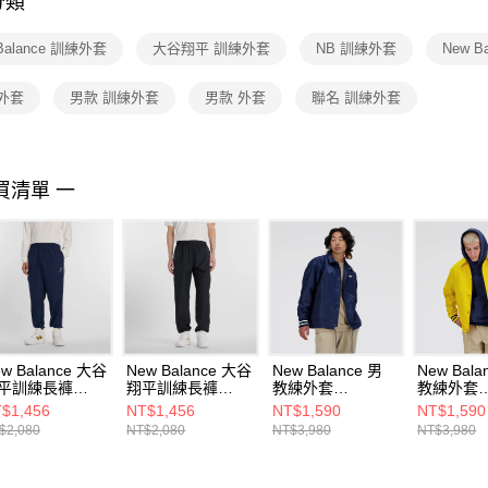
分類
【注意事
１．透過由
Balance 訓練外套
大谷翔平 訓練外套
NB 訓練外套
New B
交易，需
求債權轉
２．關於
外套
男款 訓練外套
男款 外套
聯名 訓練外套
https://aft
３．未成
「AFTE
任。
買清單 一
４．使用「
即時審查
結果請求
５．嚴禁
形，恩沛
動。
w Balance 大谷
New Balance 大谷
New Balance 男
New Bala
平訓練長褲
翔平訓練長褲
教練外套
教練外套
B61R6GCTNV-F
MB61R6GCBK-F
MJ41553NNY-F
MJ41553
$1,456
NT$1,456
NT$1,590
NT$1,590
$2,080
NT$2,080
NT$3,980
NT$3,980