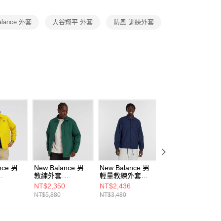
項】
恩沛科技股份有限公司提供之「AFTEE先享後付」服務完成之
alance 外套
大谷翔平 外套
防風 訓練外套
依本服務之必要範圍內提供個人資料，並將交易相關給付款項請
讓予恩沛科技股份有限公司。
個人資料處理事宜，請瀏覽以下網址：
ee.tw/terms/#terms3
年的使用者請事先徵得法定代理人或監護人之同意方可使用
E先享後付」，若未經同意申辦者引起之損失，本公司不負相關責
AFTEE先享後付」時，將依據個別帳號之用戶狀況，依本公司
核予不同之上限額度；若仍有額度不足之情形，本公司將視審查
用戶進行身份認證。
一人註冊多個帳號或使用他人資訊註冊。若發現惡意使用之情
科技股份有限公司將有權停止該用戶之使用額度並採取法律行
nce 男
New Balance 男
New Balance 男
New Balance 男
教練外套
輕量教練外套
輕量教練外套
GGL-F
MJ43504NWG-F
MJ61U6AJTNV-F
MJ61U6AJBK-F
NT$2,350
NT$2,436
NT$2,436
NT$5,880
NT$3,480
NT$3,480