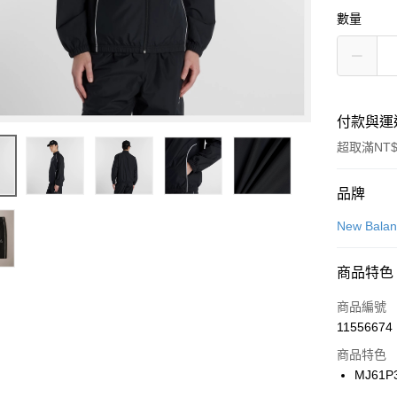
數量
付款與運
超取滿NT$
付款方式
品牌
信用卡一
New Bala
信用卡分
商品特色
3 期 
商品編號
合作金
LINE Pay
11556674
華南商
Apple Pay
上海商
商品特色
國泰世
MJ61P
悠遊付
臺灣中