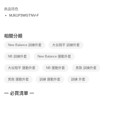
結帳頁面，進行簡訊認證並確認金額後，即可完成結帳。
２．訂單成立數日內，您將收到繳費通知簡訊。
商品特色
付款後門市自取
３．收到繳費通知簡訊後14天內，點擊此簡訊中的連結，可透過四大超商／
MJ61P3WGTNV-F
每筆NT$100，滿NT$1,500(含以上)免運費
ATM／網路銀行／等多元方式進行付款，方視為交易完成。
※ 請注意：結帳手續完成當下不需立刻繳費，但若您需要取消訂單，請聯絡
購買商品的店家。未經商家同意取消之訂單仍視為有效，需透過AFTEE先享
後付繳納相關費用。
※ 交易是否成功請以「AFTEE先享後付 」之結帳頁面顯示為準，若有關於
相關分類
是否繳費成功／繳費後需取消欲退款等相關疑問，請聯繫「AFTEE先享後付
客戶支援中心」
https://netprotections.freshdesk.com/support/home
New Balance 訓練外套
大谷翔平 訓練外套
【注意事項】
NB 訓練外套
New Balance 運動外套
１．透過由恩沛科技股份有限公司提供之「AFTEE先享後付」服務完成之交
易，需依本服務之必要範圍內提供個人資料，並將交易相關給付款項請求債
權轉讓予恩沛科技股份有限公司。
大谷翔平 運動外套
NB 運動外套
男款 訓練外套
２．關於個人資料處理事宜，請瀏覽以下網址：
https://aftee.tw/terms/#terms3
男款 運動外套
訓練 運動外套
訓練 外套
３．未成年的使用者請事先徵得法定代理人或監護人之同意方可使用
「AFTEE先享後付」，若未經同意申辦者引起之損失，本公司不負相關責
任。
一 必買清單 一
４．使用「AFTEE先享後付」時，將依據個別帳號之用戶狀況，依本公司即
時審查核予不同之上限額度；若仍有額度不足之情形，本公司將視審查結果
請求用戶進行身份認證。
５．嚴禁一人註冊多個帳號或使用他人資訊註冊。若發現惡意使用之情形，
恩沛科技股份有限公司將有權停止該用戶之使用額度並採取法律行動。