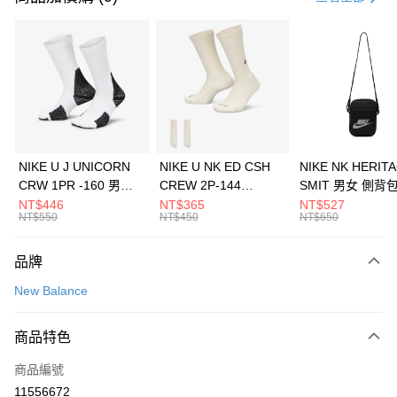
信用卡分期付款
3 期 0 利率 每期
NT$760
21家銀行
合作金庫商業銀行
第一商業銀行
LINE Pay
華南商業銀行
彰化商業銀行
Apple Pay
上海商業儲蓄銀行
台北富邦商業銀行
國泰世華商業銀行
兆豐國際商業銀行
悠遊付
臺灣中小企業銀行
台中商業銀行
NIKE U J UNICORN
NIKE U NK ED CSH
NIKE NK HERIT
匯豐（台灣）商業銀行
華泰商業銀行
CRW 1PR -160 男女
CREW 2P-144
SMIT 男女 側背
全盈+PAY
聯邦商業銀行
遠東國際商業銀行
中統襪 FZ3393100
EMBRDY 男女 短統襪
BA5871010
NT$446
NT$365
NT$527
元大商業銀行
永豐商業銀行
NT$550
NT$450
NT$650
AFTEE先享後付
FZ3073133
玉山商業銀行
星展（台灣）商業銀行
相關說明
台新國際商業銀行
中國信託商業銀行
品牌
【關於「AFTEE先享後付」】
台灣樂天信用卡公司
AFTEE先享後付是「在收到商品之後才付款」的支付方式。 讓您購物簡單
運送方式
New Balance
便利好安心！
１．簡單：不需註冊會員、不需綁卡、不需儲值。
7-11取貨(快速到店)
２．便利：只要手機號碼，簡訊認證，即可結帳。
商品特色
每筆NT$100，滿NT$1,500(含以上)免運費
３．安心：先確認商品／服務後，再付款。
商品編號
宅配
【「AFTEE先享後付」結帳流程】
１．於結帳方式選擇「AFTEE先享後付」後，將跳轉至「AFTEE先享後付」
11556672
每筆NT$100，滿NT$1,500(含以上)免運費