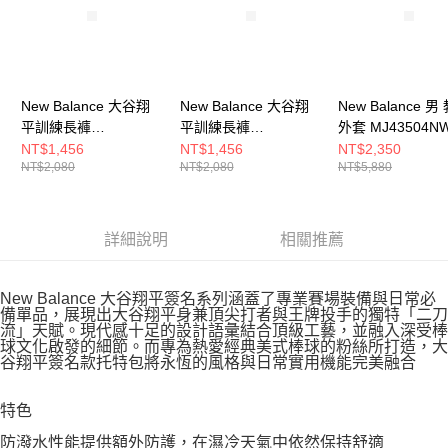
New Balance 大谷翔
New Balance 大谷翔
New Balance 男
平訓練長褲
平訓練長褲
外套 MJ43504N
MB61R6GCBK-F
MB61R6GCTNV-F
NT$1,456
NT$1,456
NT$2,350
NT$2,080
NT$2,080
NT$5,880
詳細說明
相關推薦
New Balance 大谷翔平簽名系列涵蓋了專業賽場裝備與日常必
備單品，展現出大谷翔平身兼頂尖打者與王牌投手的獨特「二刀
流」天賦。現代感十足的設計語彙結合頂級工藝，並融入深受棒
球文化啟發的細節。而專為熱愛經典美式棒球的粉絲所打造，大
谷翔平簽名款托特包將永恆的風格與日常實用機能完美融合
特色
防潑水性能提供額外防護，在濕冷天氣中依然保持舒適