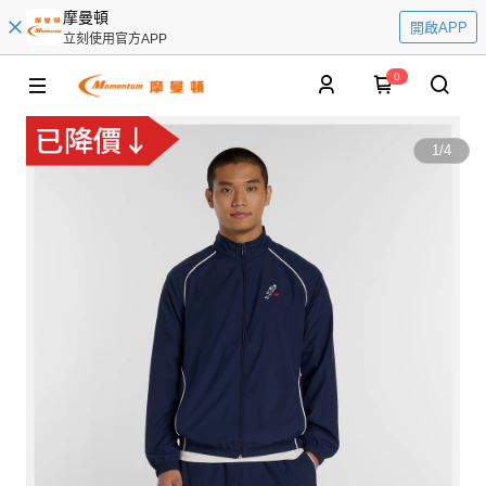
摩曼頓
開啟APP
立刻使用官方APP
0
1
/
4