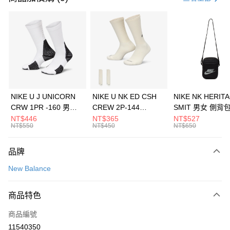
信用卡分期付款
3 期 0 利率 每期
NT$326
21家銀行
合作金庫商業銀行
第一商業銀行
LINE Pay
華南商業銀行
彰化商業銀行
Apple Pay
上海商業儲蓄銀行
台北富邦商業銀行
國泰世華商業銀行
兆豐國際商業銀行
悠遊付
臺灣中小企業銀行
台中商業銀行
NIKE U J UNICORN
NIKE U NK ED CSH
NIKE NK HERIT
匯豐（台灣）商業銀行
華泰商業銀行
CRW 1PR -160 男女
CREW 2P-144
SMIT 男女 側背
全盈+PAY
聯邦商業銀行
遠東國際商業銀行
中統襪 FZ3393100
EMBRDY 男女 短統襪
BA5871010
NT$446
NT$365
NT$527
元大商業銀行
永豐商業銀行
NT$550
NT$450
NT$650
AFTEE先享後付
FZ3073133
玉山商業銀行
星展（台灣）商業銀行
相關說明
台新國際商業銀行
中國信託商業銀行
品牌
【關於「AFTEE先享後付」】
台灣樂天信用卡公司
AFTEE先享後付是「在收到商品之後才付款」的支付方式。 讓您購物簡單
運送方式
New Balance
便利好安心！
１．簡單：不需註冊會員、不需綁卡、不需儲值。
7-11取貨(快速到店)
２．便利：只要手機號碼，簡訊認證，即可結帳。
商品特色
每筆NT$100，滿NT$1,500(含以上)免運費
３．安心：先確認商品／服務後，再付款。
商品編號
宅配
【「AFTEE先享後付」結帳流程】
１．於結帳方式選擇「AFTEE先享後付」後，將跳轉至「AFTEE先享後付」
11540350
每筆NT$100，滿NT$1,500(含以上)免運費