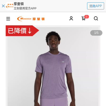
摩曼頓
開啟APP
立刻使用官方APP
0
1
/
5