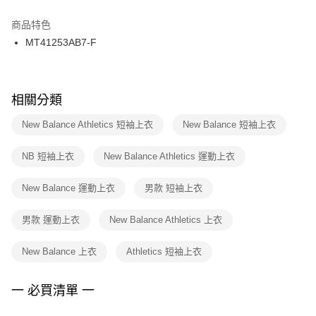
結帳頁面，進行簡訊認證並確認金額後，即可完成結帳。
２．訂單成立數日內，您將收到繳費通知簡訊。
商品特色
付款後門市自取
３．收到繳費通知簡訊後14天內，點擊此簡訊中的連結，可透過四大超商／
MT41253AB7-F
每筆NT$100，滿NT$1,500(含以上)免運費
ATM／網路銀行／等多元方式進行付款，方視為交易完成。
※ 請注意：結帳手續完成當下不需立刻繳費，但若您需要取消訂單，請聯絡
購買商品的店家。未經商家同意取消之訂單仍視為有效，需透過AFTEE先享
後付繳納相關費用。
※ 交易是否成功請以「AFTEE先享後付 」之結帳頁面顯示為準，若有關於
相關分類
是否繳費成功／繳費後需取消欲退款等相關疑問，請聯繫「AFTEE先享後付
客戶支援中心」
https://netprotections.freshdesk.com/support/home
New Balance Athletics 短袖上衣
New Balance 短袖上衣
【注意事項】
NB 短袖上衣
New Balance Athletics 運動上衣
１．透過由恩沛科技股份有限公司提供之「AFTEE先享後付」服務完成之交
易，需依本服務之必要範圍內提供個人資料，並將交易相關給付款項請求債
權轉讓予恩沛科技股份有限公司。
New Balance 運動上衣
男款 短袖上衣
２．關於個人資料處理事宜，請瀏覽以下網址：
https://aftee.tw/terms/#terms3
男款 運動上衣
New Balance Athletics 上衣
３．未成年的使用者請事先徵得法定代理人或監護人之同意方可使用
「AFTEE先享後付」，若未經同意申辦者引起之損失，本公司不負相關責
任。
New Balance 上衣
Athletics 短袖上衣
４．使用「AFTEE先享後付」時，將依據個別帳號之用戶狀況，依本公司即
時審查核予不同之上限額度；若仍有額度不足之情形，本公司將視審查結果
請求用戶進行身份認證。
一 必買清單 一
５．嚴禁一人註冊多個帳號或使用他人資訊註冊。若發現惡意使用之情形，
恩沛科技股份有限公司將有權停止該用戶之使用額度並採取法律行動。