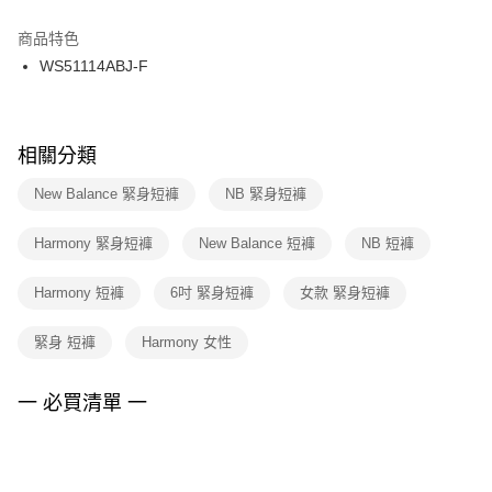
結帳頁面，進行簡訊認證並確認金額後，即可完成結帳。
２．訂單成立數日內，您將收到繳費通知簡訊。
商品特色
付款後門市自取
３．收到繳費通知簡訊後14天內，點擊此簡訊中的連結，可透過四大超商／
WS51114ABJ-F
每筆NT$100，滿NT$1,500(含以上)免運費
ATM／網路銀行／等多元方式進行付款，方視為交易完成。
※ 請注意：結帳手續完成當下不需立刻繳費，但若您需要取消訂單，請聯絡
購買商品的店家。未經商家同意取消之訂單仍視為有效，需透過AFTEE先享
後付繳納相關費用。
※ 交易是否成功請以「AFTEE先享後付 」之結帳頁面顯示為準，若有關於
相關分類
是否繳費成功／繳費後需取消欲退款等相關疑問，請聯繫「AFTEE先享後付
客戶支援中心」
https://netprotections.freshdesk.com/support/home
New Balance 緊身短褲
NB 緊身短褲
【注意事項】
Harmony 緊身短褲
New Balance 短褲
NB 短褲
１．透過由恩沛科技股份有限公司提供之「AFTEE先享後付」服務完成之交
易，需依本服務之必要範圍內提供個人資料，並將交易相關給付款項請求債
權轉讓予恩沛科技股份有限公司。
Harmony 短褲
6吋 緊身短褲
女款 緊身短褲
２．關於個人資料處理事宜，請瀏覽以下網址：
https://aftee.tw/terms/#terms3
緊身 短褲
Harmony 女性
３．未成年的使用者請事先徵得法定代理人或監護人之同意方可使用
「AFTEE先享後付」，若未經同意申辦者引起之損失，本公司不負相關責
任。
一 必買清單 一
４．使用「AFTEE先享後付」時，將依據個別帳號之用戶狀況，依本公司即
時審查核予不同之上限額度；若仍有額度不足之情形，本公司將視審查結果
請求用戶進行身份認證。
５．嚴禁一人註冊多個帳號或使用他人資訊註冊。若發現惡意使用之情形，
恩沛科技股份有限公司將有權停止該用戶之使用額度並採取法律行動。