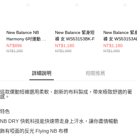
New Balance NB
New Balance 緊身短
New Balance 
Harmony 6吋運動 女
褲 女 WS53153BK-F
褲 女 WS53153A
緊身短褲
NT$896
NT$1,180
NT$1,180
NT$1,280
NT$1,980
NT$1,980
WS51114BK-F
詳細說明
相關推薦
這款運動短褲選用柔軟、創新的布料製成，帶來極致舒適的著
感。
特色
NB DRY 快乾科技能快速帶走身上汗水，讓你盡情暢動
飾有啞面的反光 Flying NB 布標