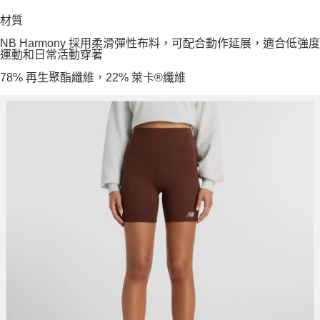
材質
NB Harmony 採用柔滑彈性布料，可配合動作延展，適合低強度
運動和日常活動穿著
78% 再生聚酯纖維，22% 萊卡®纖維