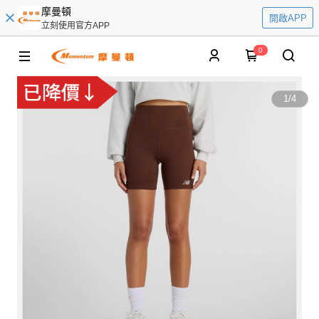
摩曼頓
開啟APP
立刻使用官方APP
0
1
/
4