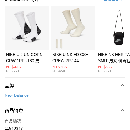
信用卡分期付款
3 期 0 利率 每期
NT$426
21家銀行
合作金庫商業銀行
第一商業銀行
LINE Pay
華南商業銀行
彰化商業銀行
Apple Pay
上海商業儲蓄銀行
台北富邦商業銀行
國泰世華商業銀行
兆豐國際商業銀行
悠遊付
臺灣中小企業銀行
台中商業銀行
NIKE U J UNICORN
NIKE U NK ED CSH
NIKE NK HERIT
匯豐（台灣）商業銀行
華泰商業銀行
CRW 1PR -160 男女
CREW 2P-144
SMIT 男女 側背
全盈+PAY
聯邦商業銀行
遠東國際商業銀行
中統襪 FZ3393100
EMBRDY 男女 短統襪
BA5871010
NT$446
NT$365
NT$527
元大商業銀行
永豐商業銀行
NT$550
NT$450
NT$650
AFTEE先享後付
FZ3073133
玉山商業銀行
星展（台灣）商業銀行
相關說明
台新國際商業銀行
中國信託商業銀行
品牌
【關於「AFTEE先享後付」】
台灣樂天信用卡公司
AFTEE先享後付是「在收到商品之後才付款」的支付方式。 讓您購物簡單
運送方式
New Balance
便利好安心！
１．簡單：不需註冊會員、不需綁卡、不需儲值。
7-11取貨(快速到店)
２．便利：只要手機號碼，簡訊認證，即可結帳。
商品特色
每筆NT$100，滿NT$1,500(含以上)免運費
３．安心：先確認商品／服務後，再付款。
商品編號
宅配
【「AFTEE先享後付」結帳流程】
１．於結帳方式選擇「AFTEE先享後付」後，將跳轉至「AFTEE先享後付」
11540347
每筆NT$100，滿NT$1,500(含以上)免運費