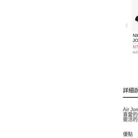
NI
J
籃
NT
FQ
NT
詳細
Air
喜愛的
靈活的
優點