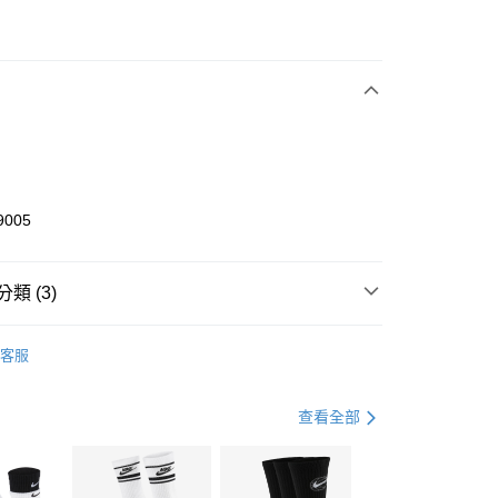
次付款
期付款
0 利率 每期
NT$1,633
21家銀行
庫商業銀行
第一商業銀行
業銀行
彰化商業銀行
業儲蓄銀行
台北富邦商業銀行
華商業銀行
兆豐國際商業銀行
9005
小企業銀行
台中商業銀行
台灣）商業銀行
華泰商業銀行
業銀行
遠東國際商業銀行
類 (3)
業銀行
永豐商業銀行
享後付
業銀行
星展（台灣）商業銀行
KE
全系列鞋款
客服
際商業銀行
中國信託商業銀行
FTEE先享後付」】
鞋類
籃球鞋
天信用卡公司
先享後付是「在收到商品之後才付款」的支付方式。 讓您購物簡單
心！
籃球
鞋
查看全部
：不需註冊會員、不需綁卡、不需儲值。
：只要手機號碼，簡訊認證，即可結帳。
(快速到店)
：先確認商品／服務後，再付款。
00，滿NT$1,500(含以上)免運費