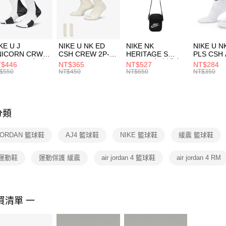
【「AFT
宅配
１．於結帳
付」結帳
每筆NT$1
２．訂單
３．收到繳
付款後門
KE U J
NIKE U NK ED
NIKE NK
NIKE U N
／ATM／
NICORN CRW
CSH CREW 2P-
HERITAGE S
PLS CSH 
每筆NT$1
※ 請注意
R -160 男女 中
144 EMBRDY 男
SMIT 男女 側背包
144 DBL
$446
NT$365
NT$527
NT$284
絡購買商品
襪 FZ3393100
女 短統襪
BA5871010
襪 DH405
$550
NT$450
NT$650
NT$350
先享後付
FZ3073133
※ 交易是
是否繳費成
付客戶支
分類
【注意事
１．透過由
 JORDAN 籃球鞋
AJ4 籃球鞋
NIKE 籃球鞋
緩震 籃球鞋
交易，需
求債權轉
２．關於
 運動鞋
運動保護 緩震
air jordan 4 籃球鞋
air jordan 4 RM
https://aft
３．未成
「AFTE
任。
買清單 一
４．使用「
即時審查
結果請求