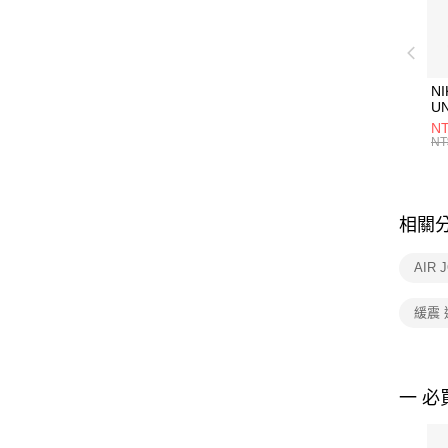
NI
U
1P
NT
統
NT
相關
AIR
緩震
一 必