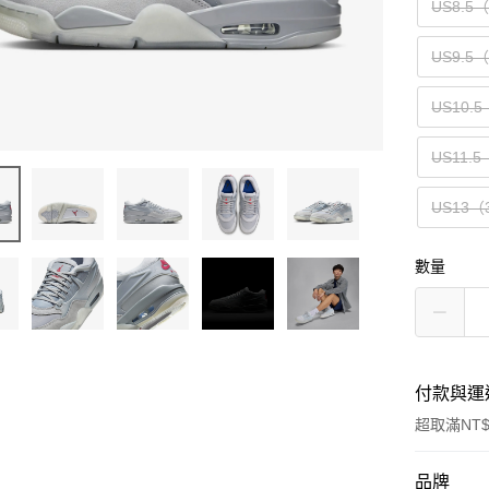
US8.5
US9.5
US10.5
US11.5
US13（
數量
付款與運
超取滿NT$
付款方式
品牌