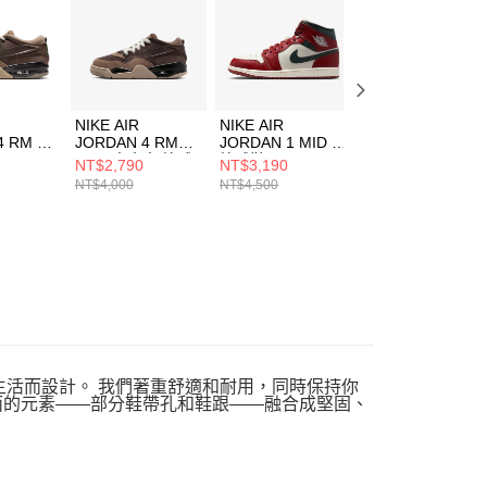
一人註冊多個帳號或使用他人資訊註冊。若發現惡意使用之情
科技股份有限公司將有權停止該用戶之使用額度並採取法律行
NIKE AIR
NIKE AIR
NIKE AIR
4 RM 男
JORDAN 4 RM
JORDAN 1 MID 男
JORDAN 1 LOW
(GS) 中大童 籃球
籃球鞋
男 籃球鞋
NT$2,790
NT$3,190
NT$2,690
22
鞋 FQ7938022
DQ8426105
553558147
NT$4,000
NT$4,500
NT$3,800
為忙碌的生活而設計。 我們著重舒適和耐用，同時保持你
而鞋面的元素——部分鞋帶孔和鞋跟——融合成堅固、