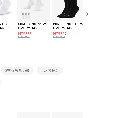
EE先享後付」結帳流程】
方式選擇「AFTEE先享後付」後，將跳轉至「AFTEE先享後
頁面，進行簡訊認證並確認金額後，即可完成結帳。
00，滿NT$1,500(含以上)免運費
成立數日內，您將收到繳費通知簡訊。
費通知簡訊後14天內，點擊此簡訊中的連結，可透過四大超商
市自取
K ED
NIKE U NK NSW
NIKE U NK CREW
NIKE U NK
網路銀行／等多元方式進行付款，方視為交易完成。
ANK 1P
EVERYDAY
EVERYDAY
EVERYDAY LTW
00，滿NT$1,500(含以上)免運費
：結帳手續完成當下不需立刻繳費，但若您需要取消訂單，請聯
 男 中統
ESSENTIAL CR
BBALL 3PR 男女
ANKLE 3PR 男女
NT$365
NT$527
NT$365
的店家。未經商家同意取消之訂單仍視為有效，需透過AFTEE
8104
男女 短統襪
長統襪
踝襪 SX7677010
NT$450
NT$650
NT$450
繳納相關費用。
DX5089103
DA2123010
否成功請以「AFTEE先享後付 」之結帳頁面顯示為準，若有關於
功／繳費後需取消欲退款等相關疑問，請聯繫「AFTEE先享後
援中心」
https://netprotections.freshdesk.com/support/home
項】
恩沛科技股份有限公司提供之「AFTEE先享後付」服務完成之
運動保護 籃球鞋
男款 籃球鞋
依本服務之必要範圍內提供個人資料，並將交易相關給付款項請
讓予恩沛科技股份有限公司。
個人資料處理事宜，請瀏覽以下網址：
ee.tw/terms/#terms3
年的使用者請事先徵得法定代理人或監護人之同意方可使用
E先享後付」，若未經同意申辦者引起之損失，本公司不負相關責
AFTEE先享後付」時，將依據個別帳號之用戶狀況，依本公司
核予不同之上限額度；若仍有額度不足之情形，本公司將視審查
用戶進行身份認證。