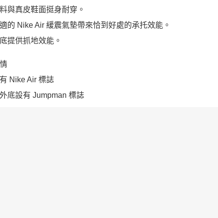
料與真皮鞋面挺身耐穿。
適的 Nike Air 緩震氣墊帶來恰到好處的承托效能。
底提供抓地效能。
情
 Nike Air 標誌
外底設有 Jumpman 標誌