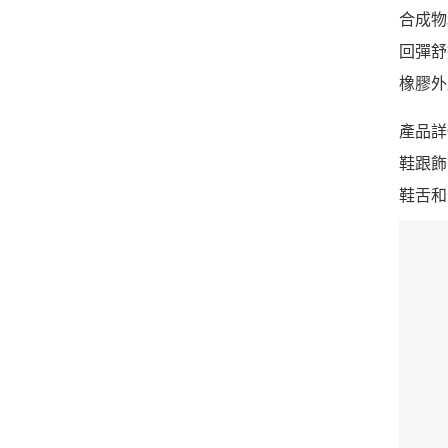
合成物
回彈舒
橡膠外
產品詳
鞋跟飾有
鞋舌和