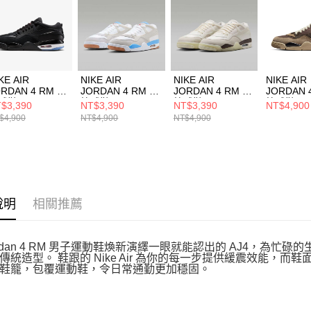
５．嚴禁
形，恩沛
動。
KE AIR
NIKE AIR
NIKE AIR
NIKE AIR
ORDAN 4 RM 男
JORDAN 4 RM 男
JORDAN 4 RM 男
JORDAN 
球鞋
籃球鞋
籃球鞋 IB8857141
籃球鞋
$3,390
NT$3,390
NT$3,390
NT$4,900
7939009
FQ7939104
FQ79390
$4,900
NT$4,900
NT$4,900
說明
相關推薦
 Jordan 4 RM 男子運動鞋煥新演繹一眼就能認出的 AJ4，
傳統造型。 鞋跟的 Nike Air 為你的每一步提供緩震效能，
鞋籠，包覆運動鞋，令日常通勤更加穩固。