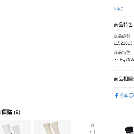
信用卡一
NIKE
信用卡分
商品特色
3 期 
商品編號
合作金
LINE Pay
11521613
華南商
Apple Pay
上海商
商品特色
國泰世
FQ793
悠遊付
臺灣中
匯豐（
全盈+PAY
聯邦商
商品相關分
元大商
AFTEE先
玉山商
品牌
NI
相關說明
分享
台新國
【關於「A
男性商品
台灣樂
AFTEE
便利好安
運動類型
運送方式
價購 (9)
１．簡單
２．便利
7-11取貨
３．安心
每筆NT$1