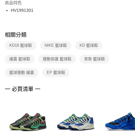
２．訂單成立數日內，您將收到繳費通知簡訊。
商品特色
付款後門市自取
３．收到繳費通知簡訊後14天內，點擊此簡訊中的連結，可透過四大超商／
HV1991301
每筆NT$100，滿NT$1,500(含以上)免運費
ATM／網路銀行／等多元方式進行付款，方視為交易完成。
※ 請注意：結帳手續完成當下不需立刻繳費，但若您需要取消訂單，請聯絡
購買商品的店家。未經商家同意取消之訂單仍視為有效，需透過AFTEE先享
後付繳納相關費用。
※ 交易是否成功請以「AFTEE先享後付 」之結帳頁面顯示為準，若有關於
相關分類
是否繳費成功／繳費後需取消欲退款等相關疑問，請聯繫「AFTEE先享後付
客戶支援中心」
https://netprotections.freshdesk.com/support/home
KD18 籃球鞋
NIKE 籃球鞋
KD 籃球鞋
【注意事項】
緩震 籃球鞋
運動保護 籃球鞋
男款 籃球鞋
１．透過由恩沛科技股份有限公司提供之「AFTEE先享後付」服務完成之交
易，需依本服務之必要範圍內提供個人資料，並將交易相關給付款項請求債
權轉讓予恩沛科技股份有限公司。
籃球運動 緩震
EP 籃球鞋
２．關於個人資料處理事宜，請瀏覽以下網址：
https://aftee.tw/terms/#terms3
３．未成年的使用者請事先徵得法定代理人或監護人之同意方可使用
一 必買清單 一
「AFTEE先享後付」，若未經同意申辦者引起之損失，本公司不負相關責
任。
４．使用「AFTEE先享後付」時，將依據個別帳號之用戶狀況，依本公司即
時審查核予不同之上限額度；若仍有額度不足之情形，本公司將視審查結果
請求用戶進行身份認證。
５．嚴禁一人註冊多個帳號或使用他人資訊註冊。若發現惡意使用之情形，
恩沛科技股份有限公司將有權停止該用戶之使用額度並採取法律行動。