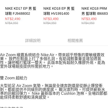
NIKE KD17 EP 男 籃
NIKE KD18 EP 男 籃
NIKE KD18 PRM
球鞋 FJ9488002
球鞋 HV1991400
男 籃球鞋 IB6683
NT$2,490
NT$3,490
NT$3,490
NT$4,950
NT$4,950
NT$4,950
詳細說明
相關推薦
Air Zoom 緩震系統結合 Nike Air，帶來超乎想像的靈敏緩震效
果。 我們在鞋面上打了多個孔洞，有助減輕重量並增加透氣
性，讓他暢打籃球一整天。 此版本配有超耐久橡膠外底，能為
室外球場競技提供所需抓地力。
雙 Zoom 超給力
大型前足 Air Zoom 氣墊，無論是全速奔跑還是從靜止爆發衝
刺，都能提供不同級別的速度感。 戰況激烈時，可提供嶄新水
準的迅敏回彈力。 Nike 最新版本的 Cushlon 泡棉，全場四節都
能保持柔軟舒適和清爽感受。