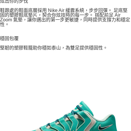
炫出你的步伐
鞋跟處的鞋面底層採用 Nike Air 緩震系統，步步回彈。 足底堅
固的塑膠鞋底墊片，契合你炫技時的每一步。 搭配前足 Air
Zoom 氣墊，讓你邁出的第一步更敏捷，同時提供支撐力和穩定
性。
穩固包覆
堅韌的塑膠鞋籠助你穩如泰山，為雙足提供穩固性。