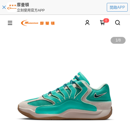
摩曼頓
開啟APP
立刻使用官方APP
0
1
/
8