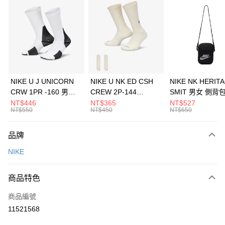
信用卡分期付款
3 期 0 利率 每期
NT$1,650
21家銀行
合作金庫商業銀行
第一商業銀行
LINE Pay
華南商業銀行
彰化商業銀行
Apple Pay
上海商業儲蓄銀行
台北富邦商業銀行
國泰世華商業銀行
兆豐國際商業銀行
悠遊付
臺灣中小企業銀行
台中商業銀行
NIKE U J UNICORN
NIKE U NK ED CSH
NIKE NK HERIT
匯豐（台灣）商業銀行
華泰商業銀行
CRW 1PR -160 男女
CREW 2P-144
SMIT 男女 側背
全盈+PAY
聯邦商業銀行
遠東國際商業銀行
中統襪 FZ3393100
EMBRDY 男女 短統襪
BA5871010
NT$446
NT$365
NT$527
元大商業銀行
永豐商業銀行
NT$550
NT$450
NT$650
AFTEE先享後付
FZ3073133
玉山商業銀行
星展（台灣）商業銀行
相關說明
台新國際商業銀行
中國信託商業銀行
品牌
【關於「AFTEE先享後付」】
台灣樂天信用卡公司
AFTEE先享後付是「在收到商品之後才付款」的支付方式。 讓您購物簡單
運送方式
NIKE
便利好安心！
１．簡單：不需註冊會員、不需綁卡、不需儲值。
7-11取貨(快速到店)
２．便利：只要手機號碼，簡訊認證，即可結帳。
商品特色
每筆NT$100，滿NT$1,500(含以上)免運費
３．安心：先確認商品／服務後，再付款。
商品編號
宅配
【「AFTEE先享後付」結帳流程】
１．於結帳方式選擇「AFTEE先享後付」後，將跳轉至「AFTEE先享後付」
11521568
每筆NT$100，滿NT$1,500(含以上)免運費
結帳頁面，進行簡訊認證並確認金額後，即可完成結帳。