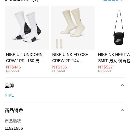
信用卡分期付款
3 期 0 利率 每期
NT$1,266
21家銀行
合作金庫商業銀行
第一商業銀行
LINE Pay
華南商業銀行
彰化商業銀行
Apple Pay
上海商業儲蓄銀行
台北富邦商業銀行
國泰世華商業銀行
兆豐國際商業銀行
悠遊付
臺灣中小企業銀行
台中商業銀行
NIKE U J UNICORN
NIKE U NK ED CSH
NIKE NK HERIT
匯豐（台灣）商業銀行
華泰商業銀行
CRW 1PR -160 男女
CREW 2P-144
SMIT 男女 側背
全盈+PAY
聯邦商業銀行
遠東國際商業銀行
中統襪 FZ3393100
EMBRDY 男女 短統襪
BA5871010
NT$446
NT$365
NT$527
元大商業銀行
永豐商業銀行
NT$550
NT$450
NT$650
AFTEE先享後付
FZ3073133
玉山商業銀行
星展（台灣）商業銀行
相關說明
台新國際商業銀行
中國信託商業銀行
品牌
【關於「AFTEE先享後付」】
台灣樂天信用卡公司
AFTEE先享後付是「在收到商品之後才付款」的支付方式。 讓您購物簡單
運送方式
NIKE
便利好安心！
１．簡單：不需註冊會員、不需綁卡、不需儲值。
7-11取貨(快速到店)
２．便利：只要手機號碼，簡訊認證，即可結帳。
商品特色
每筆NT$100，滿NT$1,500(含以上)免運費
３．安心：先確認商品／服務後，再付款。
商品編號
宅配
【「AFTEE先享後付」結帳流程】
１．於結帳方式選擇「AFTEE先享後付」後，將跳轉至「AFTEE先享後付」
11521556
每筆NT$100，滿NT$1,500(含以上)免運費