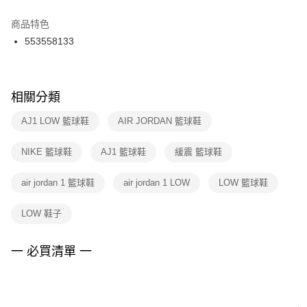
結帳頁面，進行簡訊認證並確認金額後，即可完成結帳。
２．訂單成立數日內，您將收到繳費通知簡訊。
商品特色
付款後門市自取
３．收到繳費通知簡訊後14天內，點擊此簡訊中的連結，可透過四大超商／
553558133
每筆NT$100，滿NT$1,500(含以上)免運費
ATM／網路銀行／等多元方式進行付款，方視為交易完成。
※ 請注意：結帳手續完成當下不需立刻繳費，但若您需要取消訂單，請聯絡
購買商品的店家。未經商家同意取消之訂單仍視為有效，需透過AFTEE先享
後付繳納相關費用。
※ 交易是否成功請以「AFTEE先享後付 」之結帳頁面顯示為準，若有關於
相關分類
是否繳費成功／繳費後需取消欲退款等相關疑問，請聯繫「AFTEE先享後付
客戶支援中心」
https://netprotections.freshdesk.com/support/home
AJ1 LOW 籃球鞋
AIR JORDAN 籃球鞋
【注意事項】
NIKE 籃球鞋
AJ1 籃球鞋
緩震 籃球鞋
１．透過由恩沛科技股份有限公司提供之「AFTEE先享後付」服務完成之交
易，需依本服務之必要範圍內提供個人資料，並將交易相關給付款項請求債
權轉讓予恩沛科技股份有限公司。
air jordan 1 籃球鞋
air jordan 1 LOW
LOW 籃球鞋
２．關於個人資料處理事宜，請瀏覽以下網址：
https://aftee.tw/terms/#terms3
LOW 鞋子
３．未成年的使用者請事先徵得法定代理人或監護人之同意方可使用
「AFTEE先享後付」，若未經同意申辦者引起之損失，本公司不負相關責
任。
一 必買清單 一
４．使用「AFTEE先享後付」時，將依據個別帳號之用戶狀況，依本公司即
時審查核予不同之上限額度；若仍有額度不足之情形，本公司將視審查結果
請求用戶進行身份認證。
５．嚴禁一人註冊多個帳號或使用他人資訊註冊。若發現惡意使用之情形，
恩沛科技股份有限公司將有權停止該用戶之使用額度並採取法律行動。