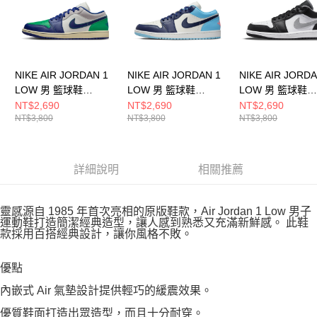
NIKE AIR JORDAN 1
NIKE AIR JORDAN 1
NIKE AIR JORDA
LOW 男 籃球鞋
LOW 男 籃球鞋
LOW 男 籃球鞋
553558147
553558149
553558040
NT$2,690
NT$2,690
NT$2,690
NT$3,800
NT$3,800
NT$3,800
詳細說明
相關推薦
靈感源自 1985 年首次亮相的原版鞋款，Air Jordan 1 Low 男子
運動鞋打造簡潔經典造型，讓人感到熟悉又充滿新鮮感。 此鞋
款採用百搭經典設計，讓你風格不敗。
優點
內嵌式 Air 氣墊設計提供輕巧的緩震效果。
優質鞋面打造出眾造型，而且十分耐穿。