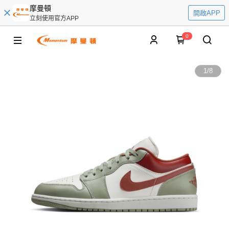
摩曼頓
開啟APP
立刻使用官方APP
0
1
/
8