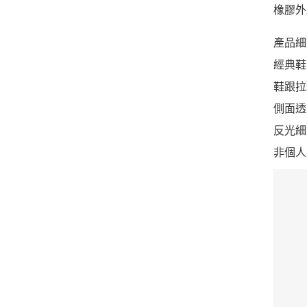
橡膠外
產品細
經典鞋
鞋跟拉
側面透
反光細
非個人