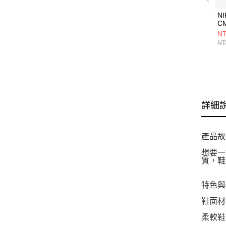
NI
CM
中
NT
H
NT
詳細
產品故
想要一
質，鞋
特色與
鞋面材
柔軟鞋