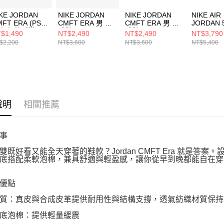
KE JORDAN
NIKE JORDAN
NIKE JORDAN
NIKE AIR
FT ERA (PS)
CMFT ERA 男 籃
CMFT ERA 男 籃
JORDAN 
大童 籃球鞋
球鞋 HJ6777400
球鞋 HJ6777200
RETRO O
$1,490
NT$2,490
NT$2,490
NT$3,790
Q0507101
大童 籃球
$2,200
NT$3,600
NT$3,600
NT$5,400
HQ79801
說明
相關推薦
事
雙既好看又能全天穿著的鞋款？Jordan CMFT Era 就是答案。
底搭配柔軟泡棉，兼具舒適與輕盈感，讓你從早到晚都能自在穿
優點
質：真皮與合成皮革提供耐用性與結構支撐，透氣紡織材質保持
底泡棉：提供輕量緩震