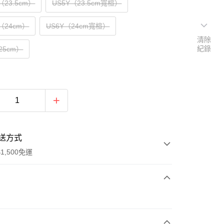
Y（23.5cm）
US5Y（23.5cm寬楦）
Y（24cm）
US6Y（24cm寬楦）
清除
紀錄
25cm）
送方式
1,500免運
次付款
期付款