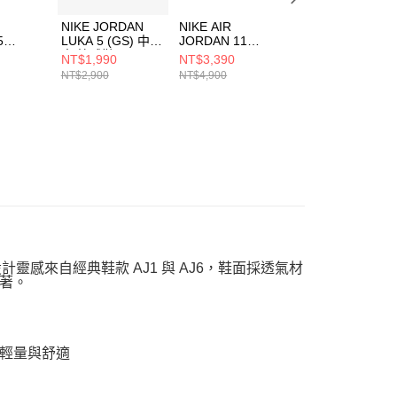
NIKE JORDAN
NIKE AIR
NIKE AIR
5
LUKA 5 (GS) 中大
JORDAN 11
JORDAN 2
G (GS)
童 籃球鞋
RETRO LOW
RETRO LOW
NT$1,990
NT$3,390
NT$1,990
鞋
IM5166302
(GS) 大童 籃球鞋
(GS) 中大童 籃球
NT$2,900
NT$4,900
NT$4,000
00
FV5121006
鞋 FJ6869104
設計靈感來自經典鞋款 AJ1 與 AJ6，鞋面採透氣材
著。
輕量與舒適