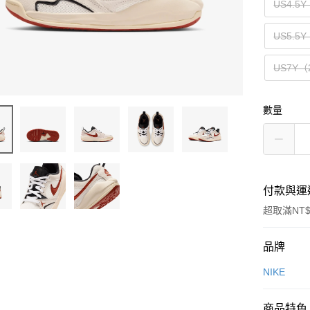
US4.5
US5.5
US7Y（
數量
付款與運
超取滿NT$
付款方式
品牌
信用卡一
NIKE
信用卡分
商品特色