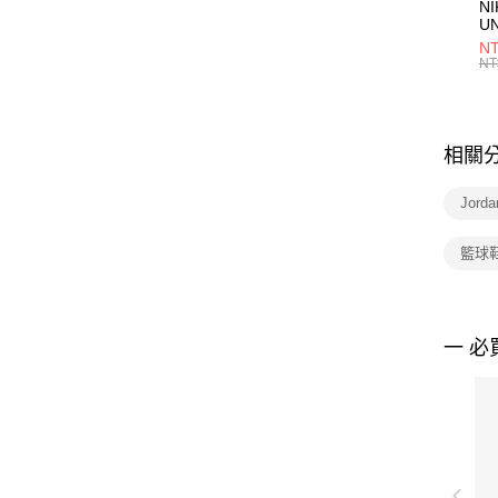
NI
U
1P
NT
統
NT
相關
Jord
籃球
一 必