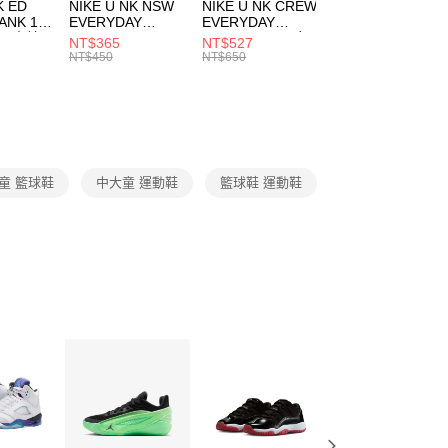
市自取
K ED
NIKE U NK NSW
NIKE U NK CREW
NIKE U NK
網路銀行／等多元方式進行付款，方視為交易完成。
ANK 1P
EVERYDAY
EVERYDAY
EVERYDAY LTW
00，滿NT$1,500(含以上)免運費
：結帳手續完成當下不需立刻繳費，但若您需要取消訂單，請聯
 男 中統
ESSENTIAL CR
BBALL 3PR 男女
ANKLE 3PR 男女
NT$365
NT$527
NT$365
的店家。未經商家同意取消之訂單仍視為有效，需透過AFTEE
8104
男女 短統襪
長統襪
踝襪 SX7677010
NT$450
NT$650
NT$450
繳納相關費用。
DX5089103
DA2123010
否成功請以「AFTEE先享後付 」之結帳頁面顯示為準，若有關於
功／繳費後需取消欲退款等相關疑問，請聯繫「AFTEE先享後
援中心」
https://netprotections.freshdesk.com/support/home
項】
恩沛科技股份有限公司提供之「AFTEE先享後付」服務完成之
童 籃球鞋
中大童 運動鞋
籃球鞋 運動鞋
依本服務之必要範圍內提供個人資料，並將交易相關給付款項請
讓予恩沛科技股份有限公司。
個人資料處理事宜，請瀏覽以下網址：
ee.tw/terms/#terms3
年的使用者請事先徵得法定代理人或監護人之同意方可使用
E先享後付」，若未經同意申辦者引起之損失，本公司不負相關責
AFTEE先享後付」時，將依據個別帳號之用戶狀況，依本公司
核予不同之上限額度；若仍有額度不足之情形，本公司將視審查
用戶進行身份認證。
一人註冊多個帳號或使用他人資訊註冊。若發現惡意使用之情
科技股份有限公司將有權停止該用戶之使用額度並採取法律行