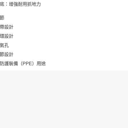
底：增強耐用抓地力
節
帶設計
環設計
氣孔
節設計
防護裝備（PPE）用途