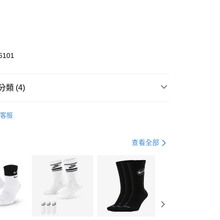
0 利率 每期
NT$1,033
21家銀行
庫商業銀行
第一商業銀行
業銀行
彰化商業銀行
業儲蓄銀行
台北富邦商業銀行
華商業銀行
兆豐國際商業銀行
6101
小企業銀行
台中商業銀行
台灣）商業銀行
華泰商業銀行
業銀行
遠東國際商業銀行
類 (4)
業銀行
永豐商業銀行
享後付
業銀行
星展（台灣）商業銀行
KE
全系列鞋款
客服
際商業銀行
中國信託商業銀行
FTEE先享後付」】
年
鞋類
籃球鞋
天信用卡公司
先享後付是「在收到商品之後才付款」的支付方式。 讓您購物簡單
心！
籃球
鞋
查看全部
：不需註冊會員、不需綁卡、不需儲值。
：只要手機號碼，簡訊認證，即可結帳。
兒童/青少年｜鞋服6折起
(快速到店)
：先確認商品／服務後，再付款。
00，滿NT$1,500(含以上)免運費
EE先享後付」結帳流程】
方式選擇「AFTEE先享後付」後，將跳轉至「AFTEE先享後
頁面，進行簡訊認證並確認金額後，即可完成結帳。
00，滿NT$1,500(含以上)免運費
成立數日內，您將收到繳費通知簡訊。
費通知簡訊後14天內，點擊此簡訊中的連結，可透過四大超商