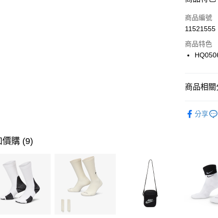
3 期 
商品編號
合作金
LINE Pay
11521555
華南商
Apple Pay
上海商
商品特色
國泰世
HQ050
悠遊付
臺灣中
匯豐（
全盈+PAY
聯邦商
商品相關分
元大商
AFTEE先
玉山商
品牌
NI
相關說明
分享
台新國
【關於「A
兒童/青少
台灣樂
AFTEE
便利好安
運動類型
運送方式
價購 (9)
１．簡單
２．便利
促銷活動
7-11取貨
３．安心
每筆NT$1
【「AFT
宅配
１．於結帳
付」結帳
每筆NT$1
２．訂單
３．收到繳