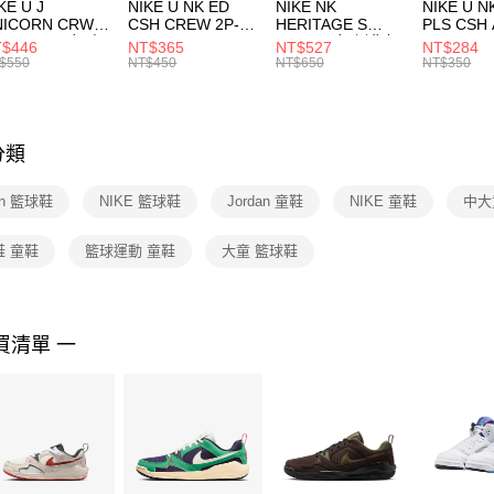
付款後門
KE U J
NIKE U NK ED
NIKE NK
NIKE U N
／ATM／
NICORN CRW
CSH CREW 2P-
HERITAGE S
PLS CSH 
每筆NT$1
※ 請注意
R -160 男女 中
144 EMBRDY 男
SMIT 男女 側背包
144 DBL
$446
NT$365
NT$527
NT$284
絡購買商品
襪 FZ3393100
女 短統襪
BA5871010
襪 DH405
$550
NT$450
NT$650
NT$350
先享後付
FZ3073133
※ 交易是
是否繳費成
付客戶支
分類
【注意事
１．透過由
an 籃球鞋
NIKE 籃球鞋
Jordan 童鞋
NIKE 童鞋
中大
交易，需
求債權轉
２．關於
鞋 童鞋
籃球運動 童鞋
大童 籃球鞋
https://aft
３．未成
「AFTE
任。
買清單 一
４．使用「
即時審查
結果請求
５．嚴禁
形，恩沛
動。