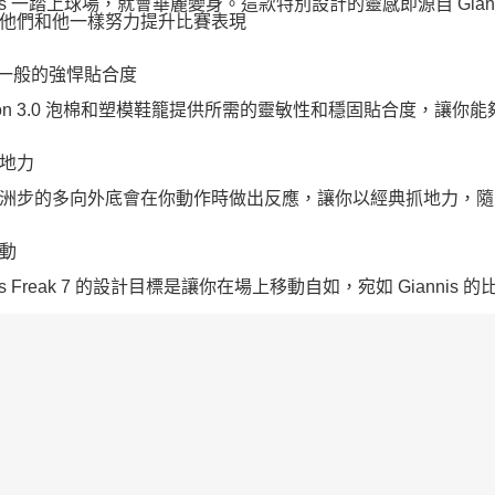
nnis 一踏上球場，就會華麗變身。這款特別設計的靈感即源自 Gi
他們和他一樣努力提升比賽表現
ak 一般的強悍貼合度
hlon 3.0 泡棉和塑模鞋籠提供所需的靈敏性和穩固貼合度，讓你能
地力
洲步的多向外底會在你動作時做出反應，讓你以經典抓地力，隨
動
nis Freak 7 的設計目標是讓你在場上移動自如，宛如 Giann