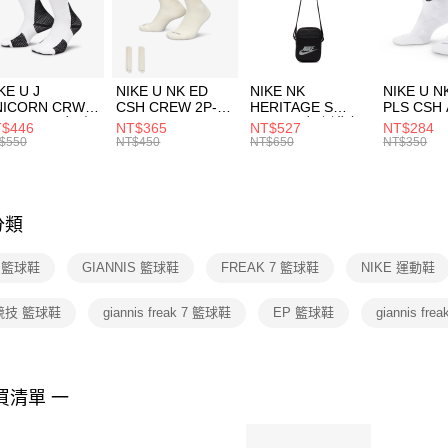
【「AFT
宅配
１．於結帳
付」結帳
每筆NT$1
２．訂單
３．收到繳
付款後門
KE U J
NIKE U NK ED
NIKE NK
NIKE U N
／ATM／
NICORN CRW
CSH CREW 2P-
HERITAGE S
PLS CSH 
每筆NT$1
※ 請注意
R -160 男女 中
144 EMBRDY 男
SMIT 男女 側背包
144 DBL
$446
NT$365
NT$527
NT$284
絡購買商品
襪 FZ3393100
女 短統襪
BA5871010
襪 DH405
$550
NT$450
NT$650
NT$350
先享後付
FZ3073133
※ 交易是
是否繳費成
付客戶支
分類
【注意事
１．透過由
E 籃球鞋
GIANNIS 籃球鞋
FREAK 7 籃球鞋
NIKE 運動鞋
交易，需
求債權轉
２．關於
競技 籃球鞋
giannis freak 7 籃球鞋
EP 籃球鞋
giannis frea
https://aft
３．未成
「AFTE
任。
買清單 一
４．使用「
即時審查
結果請求