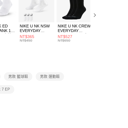
EE先享後付」結帳流程】
方式選擇「AFTEE先享後付」後，將跳轉至「AFTEE先享後
頁面，進行簡訊認證並確認金額後，即可完成結帳。
00，滿NT$1,500(含以上)免運費
成立數日內，您將收到繳費通知簡訊。
費通知簡訊後14天內，點擊此簡訊中的連結，可透過四大超商
市自取
K ED
NIKE U NK NSW
NIKE U NK CREW
NIKE U NK
網路銀行／等多元方式進行付款，方視為交易完成。
ANK 1P
EVERYDAY
EVERYDAY
EVERYDAY LTW
00，滿NT$1,500(含以上)免運費
：結帳手續完成當下不需立刻繳費，但若您需要取消訂單，請聯
 男 中統
ESSENTIAL CR
BBALL 3PR 男女
ANKLE 3PR 男女
NT$365
NT$527
NT$365
的店家。未經商家同意取消之訂單仍視為有效，需透過AFTEE
8104
男女 短統襪
長統襪
踝襪 SX7677010
NT$450
NT$650
NT$450
繳納相關費用。
DX5089103
DA2123010
否成功請以「AFTEE先享後付 」之結帳頁面顯示為準，若有關於
功／繳費後需取消欲退款等相關疑問，請聯繫「AFTEE先享後
援中心」
https://netprotections.freshdesk.com/support/home
項】
恩沛科技股份有限公司提供之「AFTEE先享後付」服務完成之
男款 籃球鞋
男款 運動鞋
依本服務之必要範圍內提供個人資料，並將交易相關給付款項請
讓予恩沛科技股份有限公司。
個人資料處理事宜，請瀏覽以下網址：
k 7 EP
ee.tw/terms/#terms3
年的使用者請事先徵得法定代理人或監護人之同意方可使用
E先享後付」，若未經同意申辦者引起之損失，本公司不負相關責
AFTEE先享後付」時，將依據個別帳號之用戶狀況，依本公司
核予不同之上限額度；若仍有額度不足之情形，本公司將視審查
用戶進行身份認證。