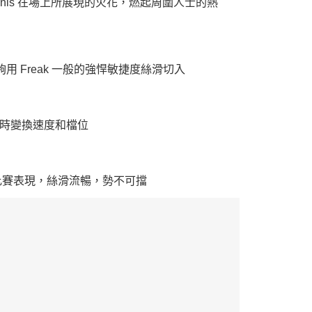
annis 在場上所展現的火花，燃起周圍人士的熱
夠用 Freak 一般的強悍敏捷度絲滑切入
時變換速度和檔位
is 的比賽表現，絲滑流暢，勢不可擋