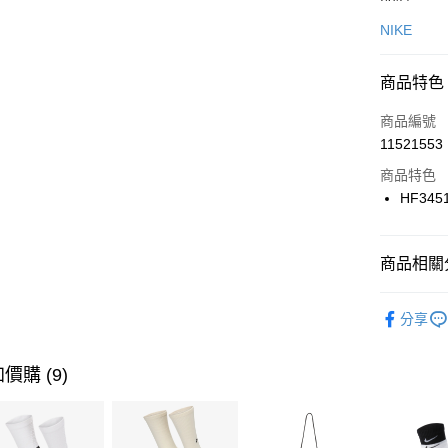
信用卡一
NIKE
信用卡分
商品特色
3 期 
商品編號
合作金
LINE Pay
11521553
華南商
Apple Pay
上海商
商品特色
國泰世
HF345
悠遊付
臺灣中
匯豐（
全盈+PAY
聯邦商
商品相關分
元大商
AFTEE先
玉山商
品牌
NI
相關說明
分享
台新國
【關於「A
男性商品
台灣樂
AFTEE
便利好安
運動類型
運送方式
價購 (9)
１．簡單
２．便利
7-11取貨
３．安心
每筆NT$1