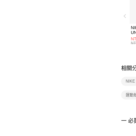
NI
U
1P
NT
統
NT
相關
NIK
運動
一 必