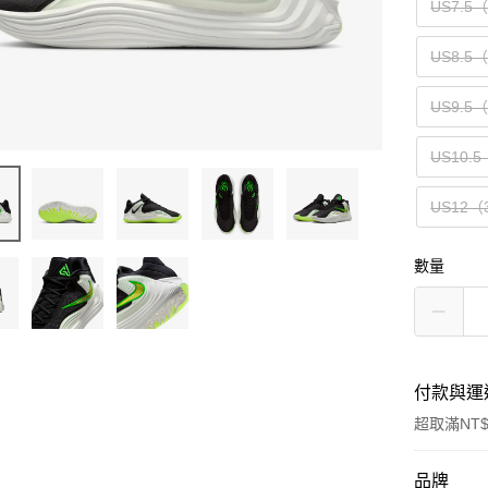
US7.5
US8.5
US9.5
US10.5
US12（
數量
付款與運
超取滿NT$
付款方式
品牌