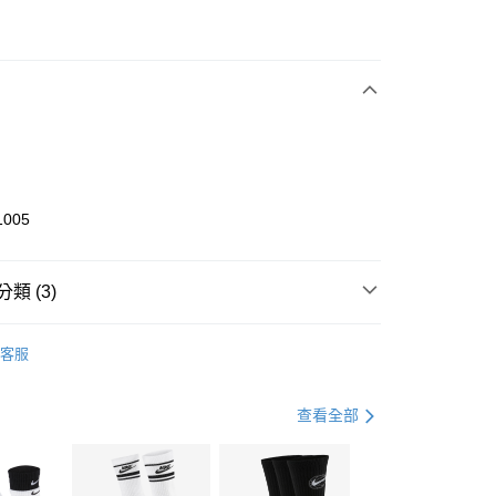
次付款
期付款
0 利率 每期
NT$1,200
21家銀行
庫商業銀行
第一商業銀行
業銀行
彰化商業銀行
業儲蓄銀行
台北富邦商業銀行
華商業銀行
兆豐國際商業銀行
1005
小企業銀行
台中商業銀行
台灣）商業銀行
華泰商業銀行
業銀行
遠東國際商業銀行
類 (3)
業銀行
永豐商業銀行
享後付
業銀行
星展（台灣）商業銀行
KE
全系列鞋款
客服
際商業銀行
中國信託商業銀行
FTEE先享後付」】
鞋類
籃球鞋
天信用卡公司
先享後付是「在收到商品之後才付款」的支付方式。 讓您購物簡單
心！
籃球
鞋
查看全部
：不需註冊會員、不需綁卡、不需儲值。
：只要手機號碼，簡訊認證，即可結帳。
(快速到店)
：先確認商品／服務後，再付款。
00，滿NT$1,500(含以上)免運費