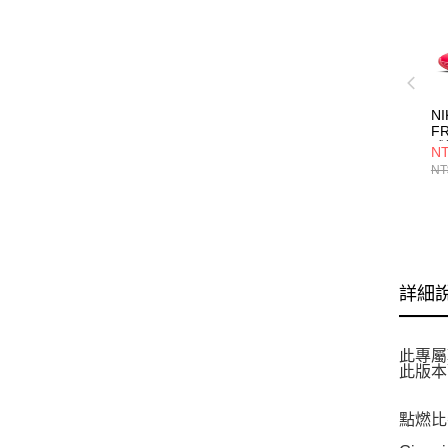
NI
FR
球
NT
NT
詳細
此專屬
此版本
點燃比