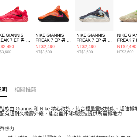
５．嚴禁
形，恩沛
動。
KE GIANNIS
NIKE GIANNIS
NIKE GIANNIS
NIKE GIA
EAK 7 EP 男 籃
FREAK 7 EP 男 籃
FREAK 7 EP 男 籃
FREAK 7 
鞋 HF3451600
球鞋 HF3451800
球鞋 HF3451008
男 籃球鞋
$2,490
NT$2,490
NT$2,490
NT$2,490
II5251200
$3,600
NT$3,600
NT$3,600
NT$3,600
說明
相關推薦
鞋款由 Giannis 和 Nike 精心改造，結合輕量靈敏機能、
配有超耐久橡膠外底，能為室外球場競技提供所需抓地力
賽熱力