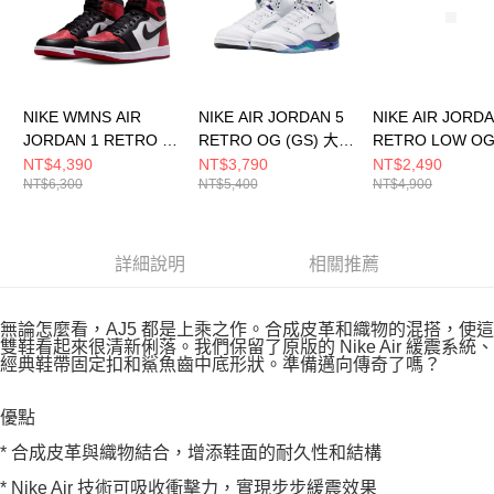
NIKE WMNS AIR
NIKE AIR JORDAN 5
NIKE AIR JORDA
JORDAN 1 RETRO HI
RETRO OG (GS) 大童
RETRO LOW O
OG 女 籃球鞋
籃球鞋 HQ7980100
籃球鞋 CZ07900
NT$4,390
NT$3,790
NT$2,490
NT$6,300
NT$5,400
NT$4,900
FD2596602
詳細說明
相關推薦
無論怎麼看，AJ5 都是上乘之作。合成皮革和織物的混搭，使這
雙鞋看起來很清新俐落。我們保留了原版的 Nike Air 緩震系統、
經典鞋帶固定扣和鯊魚齒中底形狀。準備邁向傳奇了嗎？
優點
* 合成皮革與織物結合，增添鞋面的耐久性和結構
* Nike Air 技術可吸收衝擊力，實現步步緩震效果