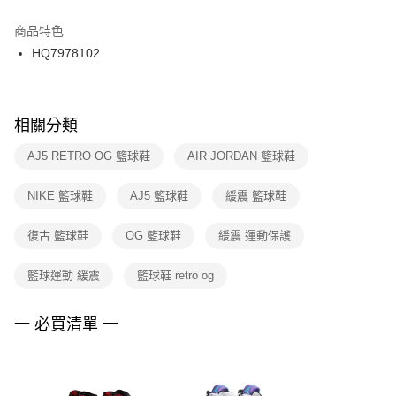
結帳頁面，進行簡訊認證並確認金額後，即可完成結帳。
２．訂單成立數日內，您將收到繳費通知簡訊。
商品特色
付款後門市自取
３．收到繳費通知簡訊後14天內，點擊此簡訊中的連結，可透過四大超商／
HQ7978102
每筆NT$100，滿NT$1,500(含以上)免運費
ATM／網路銀行／等多元方式進行付款，方視為交易完成。
※ 請注意：結帳手續完成當下不需立刻繳費，但若您需要取消訂單，請聯絡
購買商品的店家。未經商家同意取消之訂單仍視為有效，需透過AFTEE先享
後付繳納相關費用。
※ 交易是否成功請以「AFTEE先享後付 」之結帳頁面顯示為準，若有關於
相關分類
是否繳費成功／繳費後需取消欲退款等相關疑問，請聯繫「AFTEE先享後付
客戶支援中心」
https://netprotections.freshdesk.com/support/home
AJ5 RETRO OG 籃球鞋
AIR JORDAN 籃球鞋
【注意事項】
NIKE 籃球鞋
AJ5 籃球鞋
緩震 籃球鞋
１．透過由恩沛科技股份有限公司提供之「AFTEE先享後付」服務完成之交
易，需依本服務之必要範圍內提供個人資料，並將交易相關給付款項請求債
權轉讓予恩沛科技股份有限公司。
復古 籃球鞋
OG 籃球鞋
緩震 運動保護
２．關於個人資料處理事宜，請瀏覽以下網址：
https://aftee.tw/terms/#terms3
籃球運動 緩震
籃球鞋 retro og
３．未成年的使用者請事先徵得法定代理人或監護人之同意方可使用
「AFTEE先享後付」，若未經同意申辦者引起之損失，本公司不負相關責
任。
一 必買清單 一
４．使用「AFTEE先享後付」時，將依據個別帳號之用戶狀況，依本公司即
時審查核予不同之上限額度；若仍有額度不足之情形，本公司將視審查結果
請求用戶進行身份認證。
５．嚴禁一人註冊多個帳號或使用他人資訊註冊。若發現惡意使用之情形，
恩沛科技股份有限公司將有權停止該用戶之使用額度並採取法律行動。