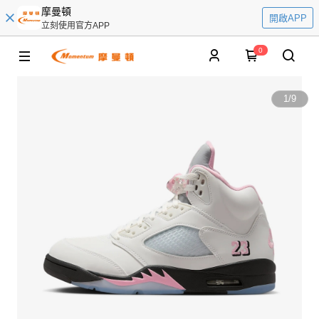
摩曼頓
開啟APP
立刻使用官方APP
0
1
/
9