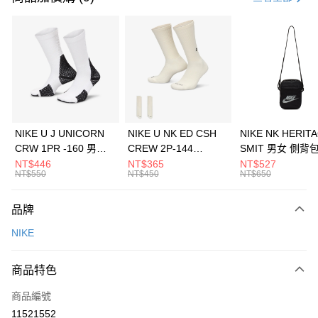
信用卡分期付款
3 期 0 利率 每期
NT$2,400
21家銀行
合作金庫商業銀行
第一商業銀行
LINE Pay
華南商業銀行
彰化商業銀行
Apple Pay
上海商業儲蓄銀行
台北富邦商業銀行
國泰世華商業銀行
兆豐國際商業銀行
悠遊付
臺灣中小企業銀行
台中商業銀行
NIKE U J UNICORN
NIKE U NK ED CSH
NIKE NK HERIT
匯豐（台灣）商業銀行
華泰商業銀行
CRW 1PR -160 男女
CREW 2P-144
SMIT 男女 側背
全盈+PAY
聯邦商業銀行
遠東國際商業銀行
中統襪 FZ3393100
EMBRDY 男女 短統襪
BA5871010
NT$446
NT$365
NT$527
元大商業銀行
永豐商業銀行
NT$550
NT$450
NT$650
AFTEE先享後付
FZ3073133
玉山商業銀行
星展（台灣）商業銀行
相關說明
台新國際商業銀行
中國信託商業銀行
品牌
【關於「AFTEE先享後付」】
台灣樂天信用卡公司
AFTEE先享後付是「在收到商品之後才付款」的支付方式。 讓您購物簡單
運送方式
NIKE
便利好安心！
１．簡單：不需註冊會員、不需綁卡、不需儲值。
7-11取貨(快速到店)
２．便利：只要手機號碼，簡訊認證，即可結帳。
商品特色
每筆NT$100，滿NT$1,500(含以上)免運費
３．安心：先確認商品／服務後，再付款。
商品編號
宅配
【「AFTEE先享後付」結帳流程】
１．於結帳方式選擇「AFTEE先享後付」後，將跳轉至「AFTEE先享後付」
11521552
每筆NT$100，滿NT$1,500(含以上)免運費