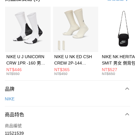
信用卡分期付款
3 期 0 利率 每期
NT$1,100
21家銀行
合作金庫商業銀行
第一商業銀行
LINE Pay
華南商業銀行
彰化商業銀行
Apple Pay
上海商業儲蓄銀行
台北富邦商業銀行
國泰世華商業銀行
兆豐國際商業銀行
悠遊付
臺灣中小企業銀行
台中商業銀行
NIKE U J UNICORN
NIKE U NK ED CSH
NIKE NK HERIT
匯豐（台灣）商業銀行
華泰商業銀行
CRW 1PR -160 男女
CREW 2P-144
SMIT 男女 側背
全盈+PAY
聯邦商業銀行
遠東國際商業銀行
中統襪 FZ3393100
EMBRDY 男女 短統襪
BA5871010
NT$446
NT$365
NT$527
元大商業銀行
永豐商業銀行
NT$550
NT$450
NT$650
AFTEE先享後付
FZ3073133
玉山商業銀行
星展（台灣）商業銀行
相關說明
台新國際商業銀行
中國信託商業銀行
品牌
【關於「AFTEE先享後付」】
台灣樂天信用卡公司
AFTEE先享後付是「在收到商品之後才付款」的支付方式。 讓您購物簡單
運送方式
NIKE
便利好安心！
１．簡單：不需註冊會員、不需綁卡、不需儲值。
7-11取貨(快速到店)
２．便利：只要手機號碼，簡訊認證，即可結帳。
商品特色
每筆NT$100，滿NT$1,500(含以上)免運費
３．安心：先確認商品／服務後，再付款。
商品編號
宅配
【「AFTEE先享後付」結帳流程】
１．於結帳方式選擇「AFTEE先享後付」後，將跳轉至「AFTEE先享後付」
11521539
每筆NT$100，滿NT$1,500(含以上)免運費