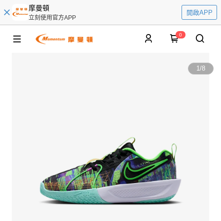
摩曼頓
開啟APP
立刻使用官方APP
0
1
/
8