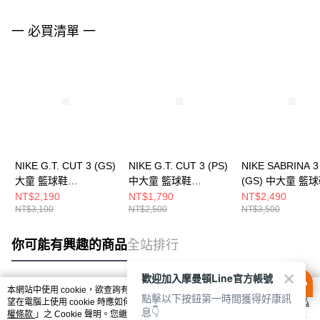
一 必買清單 一
NIKE G.T. CUT 3 (GS)
NIKE G.T. CUT 3 (PS)
NIKE SABRINA 3
大童 籃球鞋
中大童 籃球鞋
(GS) 中大童 籃
FD7033104
FD7034106
IQ0831500
NT$2,190
NT$1,790
NT$2,490
NT$3,100
NT$2,500
NT$3,500
你可能有興趣的商品
全站排行
歡迎加入摩曼頓Line官方帳號
本網站中使用 cookie，欲查詢有關本網站使用 cookie 方式之詳情，及若您不希
點擊以下按鈕第一時間獲得好康訊
熱門標籤
望在電腦上使用 cookie 時應如何變更電腦的 cookie 設定，請參閱本網站「
隱私
息👇
權條款
」之 Cookie 聲明。您繼續使用本網站即表示您同意本公司得按本網站使