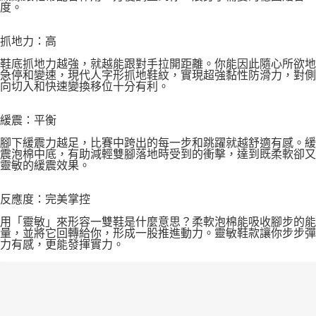
度。
抓地力：高
鞋底抓地力越強，就越能跟對手拉開距離。你能因此隨心所欲地
急停和變速，現代人字形抓地鞋紋，實現超強黏性防滑力，對側
向切入和快速變換移位十分有利。
緩震：平衡
腳下緩震力越足，比賽中跨出的每一步和跳躍就越舒適有感。緩
震泡棉中底，有助減輕雙腳落地時受到的衝擊，達到既柔軟卻又
靈敏的緩震效果。
反應度：完美掌控
用「靈敏」來形容一雙鞋是什麼意思？柔軟泡棉能吸收腳步的能
量，並將它回轉給你，形成一股推進動力。靈敏鞋款讓你步步彈
力有感，更能發揮實力。