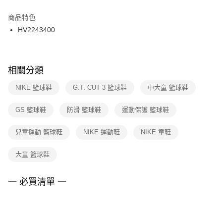
結帳頁面，進行簡訊認證並確認金額後，即可完成結帳。
２．訂單成立數日內，您將收到繳費通知簡訊。
商品特色
付款後門市自取
３．收到繳費通知簡訊後14天內，點擊此簡訊中的連結，可透過四大超商／
HV2243400
每筆NT$100，滿NT$1,500(含以上)免運費
ATM／網路銀行／等多元方式進行付款，方視為交易完成。
※ 請注意：結帳手續完成當下不需立刻繳費，但若您需要取消訂單，請聯絡
購買商品的店家。未經商家同意取消之訂單仍視為有效，需透過AFTEE先享
後付繳納相關費用。
※ 交易是否成功請以「AFTEE先享後付 」之結帳頁面顯示為準，若有關於
相關分類
是否繳費成功／繳費後需取消欲退款等相關疑問，請聯繫「AFTEE先享後付
客戶支援中心」
https://netprotections.freshdesk.com/support/home
NIKE 籃球鞋
G.T. CUT 3 籃球鞋
中大童 籃球鞋
【注意事項】
GS 籃球鞋
防滑 籃球鞋
運動保護 籃球鞋
１．透過由恩沛科技股份有限公司提供之「AFTEE先享後付」服務完成之交
易，需依本服務之必要範圍內提供個人資料，並將交易相關給付款項請求債
權轉讓予恩沛科技股份有限公司。
兒童運動 籃球鞋
NIKE 運動鞋
NIKE 童鞋
２．關於個人資料處理事宜，請瀏覽以下網址：
https://aftee.tw/terms/#terms3
大童 籃球鞋
３．未成年的使用者請事先徵得法定代理人或監護人之同意方可使用
「AFTEE先享後付」，若未經同意申辦者引起之損失，本公司不負相關責
任。
一 必買清單 一
４．使用「AFTEE先享後付」時，將依據個別帳號之用戶狀況，依本公司即
時審查核予不同之上限額度；若仍有額度不足之情形，本公司將視審查結果
請求用戶進行身份認證。
５．嚴禁一人註冊多個帳號或使用他人資訊註冊。若發現惡意使用之情形，
恩沛科技股份有限公司將有權停止該用戶之使用額度並採取法律行動。