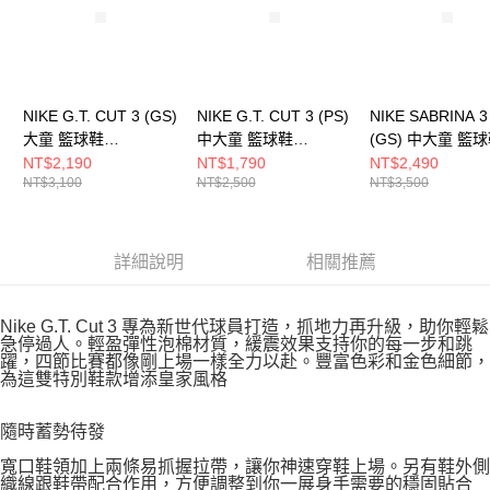
NIKE G.T. CUT 3 (GS)
NIKE G.T. CUT 3 (PS)
NIKE SABRINA 3
大童 籃球鞋
中大童 籃球鞋
(GS) 中大童 籃
FD7033104
FD7034106
IQ0831500
NT$2,190
NT$1,790
NT$2,490
NT$3,100
NT$2,500
NT$3,500
詳細說明
相關推薦
Nike G.T. Cut 3 專為新世代球員打造，抓地力再升級，助你輕鬆
急停過人。輕盈彈性泡棉材質，緩震效果支持你的每一步和跳
躍，四節比賽都像剛上場一樣全力以赴。豐富色彩和金色細節，
為這雙特別鞋款增添皇家風格
隨時蓄勢待發
寬口鞋領加上兩條易抓握拉帶，讓你神速穿鞋上場。另有鞋外側
織線跟鞋帶配合作用，方便調整到你一展身手需要的穩固貼合