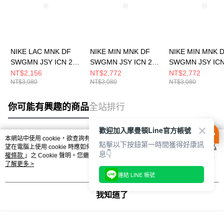
NIKE LAC MNK DF
NIKE MIN MNK DF
NIKE MIN MNK 
SWGMN JSY ICN 24
SWGMN JSY ICN 22
SWGMN JSY ICN
男 籃球背心
男 籃球背心
男 籃球背心
NT$2,156
NT$2,772
NT$2,772
NT$3,080
NT$3,080
NT$3,080
FQ4702422
DN2013427
DN2013427
你可能有興趣的商品
全站排行
歡迎加入摩曼頓Line官方帳號
本網站中使用 cookie，欲查詢有關本網站使用 cookie 方式之詳情，及若您不希
點擊以下按鈕第一時間獲得好康訊
熱門標籤
望在電腦上使用 cookie 時應如何變更電腦的 cookie 設定，請參閱本網站「
隱私
息👇
權條款
」之 Cookie 聲明。您繼續使用本網站即表示您同意本公司得按本網站使
用條款之 Cookie 聲明使用 cookie。
了解更多 >
連結 LINE 帳號
我知道了