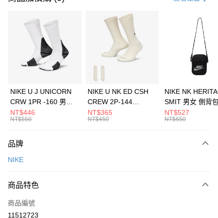
信用卡分期付款
3 期 0 利率 每期
NT$924
21家銀行
合作金庫商業銀行
第一商業銀行
LINE Pay
華南商業銀行
彰化商業銀行
Apple Pay
上海商業儲蓄銀行
台北富邦商業銀行
國泰世華商業銀行
兆豐國際商業銀行
悠遊付
臺灣中小企業銀行
台中商業銀行
NIKE U J UNICORN
NIKE U NK ED CSH
NIKE NK HERIT
匯豐（台灣）商業銀行
華泰商業銀行
CRW 1PR -160 男女
CREW 2P-144
SMIT 男女 側背
全盈+PAY
聯邦商業銀行
遠東國際商業銀行
中統襪 FZ3393100
EMBRDY 男女 短統襪
BA5871010
NT$446
NT$365
NT$527
元大商業銀行
永豐商業銀行
NT$550
NT$450
NT$650
AFTEE先享後付
FZ3073133
玉山商業銀行
星展（台灣）商業銀行
相關說明
台新國際商業銀行
中國信託商業銀行
品牌
【關於「AFTEE先享後付」】
台灣樂天信用卡公司
AFTEE先享後付是「在收到商品之後才付款」的支付方式。 讓您購物簡單
運送方式
NIKE
便利好安心！
１．簡單：不需註冊會員、不需綁卡、不需儲值。
7-11取貨(快速到店)
２．便利：只要手機號碼，簡訊認證，即可結帳。
商品特色
每筆NT$100，滿NT$1,500(含以上)免運費
３．安心：先確認商品／服務後，再付款。
商品編號
宅配
【「AFTEE先享後付」結帳流程】
１．於結帳方式選擇「AFTEE先享後付」後，將跳轉至「AFTEE先享後付」
11512723
每筆NT$100，滿NT$1,500(含以上)免運費