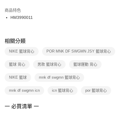
結帳頁面，進行簡訊認證並確認金額後，即可完成結帳。
２．訂單成立數日內，您將收到繳費通知簡訊。
商品特色
付款後門市自取
３．收到繳費通知簡訊後14天內，點擊此簡訊中的連結，可透過四大超商／
HM3990011
每筆NT$100，滿NT$1,500(含以上)免運費
ATM／網路銀行／等多元方式進行付款，方視為交易完成。
※ 請注意：結帳手續完成當下不需立刻繳費，但若您需要取消訂單，請聯絡
購買商品的店家。未經商家同意取消之訂單仍視為有效，需透過AFTEE先享
後付繳納相關費用。
※ 交易是否成功請以「AFTEE先享後付 」之結帳頁面顯示為準，若有關於
相關分類
是否繳費成功／繳費後需取消欲退款等相關疑問，請聯繫「AFTEE先享後付
客戶支援中心」
https://netprotections.freshdesk.com/support/home
NIKE 籃球背心
POR MNK DF SWGMN JSY 籃球背心
【注意事項】
籃球 背心
男款 籃球背心
籃球運動 背心
１．透過由恩沛科技股份有限公司提供之「AFTEE先享後付」服務完成之交
易，需依本服務之必要範圍內提供個人資料，並將交易相關給付款項請求債
權轉讓予恩沛科技股份有限公司。
NIKE 籃球
mnk df swgmn 籃球背心
２．關於個人資料處理事宜，請瀏覽以下網址：
https://aftee.tw/terms/#terms3
mnk df swgmn icn
icn 籃球背心
por 籃球背心
３．未成年的使用者請事先徵得法定代理人或監護人之同意方可使用
「AFTEE先享後付」，若未經同意申辦者引起之損失，本公司不負相關責
任。
一 必買清單 一
４．使用「AFTEE先享後付」時，將依據個別帳號之用戶狀況，依本公司即
時審查核予不同之上限額度；若仍有額度不足之情形，本公司將視審查結果
請求用戶進行身份認證。
５．嚴禁一人註冊多個帳號或使用他人資訊註冊。若發現惡意使用之情形，
恩沛科技股份有限公司將有權停止該用戶之使用額度並採取法律行動。