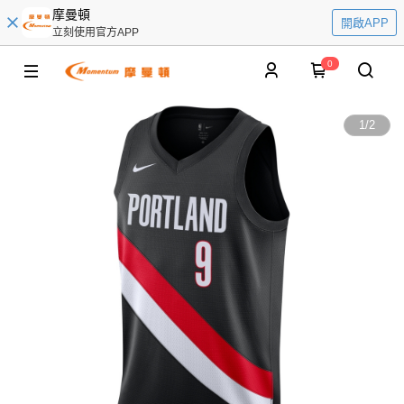
摩曼頓
開啟APP
立刻使用官方APP
0
1
/
2