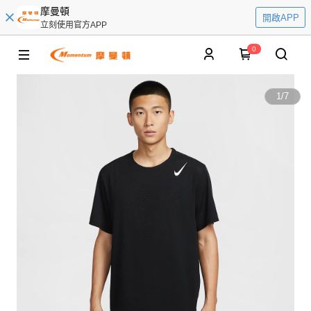
摩曼頓
開啟APP
立刻使用官方APP
0
1
/
7