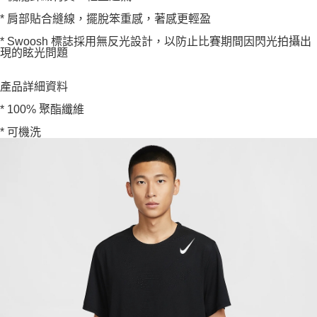
* 肩部貼合縫線，擺脫笨重感，著感更輕盈
* Swoosh 標誌採用無反光設計，以防止比賽期間因閃光拍攝出
現的眩光問題
產品詳細資料
* 100% 聚酯纖維
* 可機洗