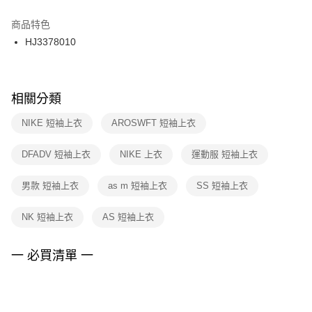
結帳頁面，進行簡訊認證並確認金額後，即可完成結帳。
２．訂單成立數日內，您將收到繳費通知簡訊。
商品特色
付款後門市自取
３．收到繳費通知簡訊後14天內，點擊此簡訊中的連結，可透過四大超商／
HJ3378010
每筆NT$100，滿NT$1,500(含以上)免運費
ATM／網路銀行／等多元方式進行付款，方視為交易完成。
※ 請注意：結帳手續完成當下不需立刻繳費，但若您需要取消訂單，請聯絡
購買商品的店家。未經商家同意取消之訂單仍視為有效，需透過AFTEE先享
後付繳納相關費用。
※ 交易是否成功請以「AFTEE先享後付 」之結帳頁面顯示為準，若有關於
相關分類
是否繳費成功／繳費後需取消欲退款等相關疑問，請聯繫「AFTEE先享後付
客戶支援中心」
https://netprotections.freshdesk.com/support/home
NIKE 短袖上衣
AROSWFT 短袖上衣
【注意事項】
DFADV 短袖上衣
NIKE 上衣
運動服 短袖上衣
１．透過由恩沛科技股份有限公司提供之「AFTEE先享後付」服務完成之交
易，需依本服務之必要範圍內提供個人資料，並將交易相關給付款項請求債
權轉讓予恩沛科技股份有限公司。
男款 短袖上衣
as m 短袖上衣
SS 短袖上衣
２．關於個人資料處理事宜，請瀏覽以下網址：
https://aftee.tw/terms/#terms3
NK 短袖上衣
AS 短袖上衣
３．未成年的使用者請事先徵得法定代理人或監護人之同意方可使用
「AFTEE先享後付」，若未經同意申辦者引起之損失，本公司不負相關責
任。
一 必買清單 一
４．使用「AFTEE先享後付」時，將依據個別帳號之用戶狀況，依本公司即
時審查核予不同之上限額度；若仍有額度不足之情形，本公司將視審查結果
請求用戶進行身份認證。
５．嚴禁一人註冊多個帳號或使用他人資訊註冊。若發現惡意使用之情形，
恩沛科技股份有限公司將有權停止該用戶之使用額度並採取法律行動。