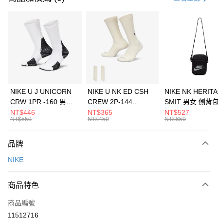
信用卡分期付款
3 期 0 利率 每期
NT$804
21家銀行
合作金庫商業銀行
第一商業銀行
LINE Pay
華南商業銀行
彰化商業銀行
Apple Pay
上海商業儲蓄銀行
台北富邦商業銀行
國泰世華商業銀行
兆豐國際商業銀行
悠遊付
臺灣中小企業銀行
台中商業銀行
NIKE U J UNICORN
NIKE U NK ED CSH
NIKE NK HERIT
匯豐（台灣）商業銀行
華泰商業銀行
CRW 1PR -160 男女
CREW 2P-144
SMIT 男女 側背
全盈+PAY
聯邦商業銀行
遠東國際商業銀行
中統襪 FZ3393100
EMBRDY 男女 短統襪
BA5871010
NT$446
NT$365
NT$527
元大商業銀行
永豐商業銀行
NT$550
NT$450
NT$650
AFTEE先享後付
FZ3073133
玉山商業銀行
星展（台灣）商業銀行
相關說明
台新國際商業銀行
中國信託商業銀行
品牌
【關於「AFTEE先享後付」】
台灣樂天信用卡公司
AFTEE先享後付是「在收到商品之後才付款」的支付方式。 讓您購物簡單
運送方式
NIKE
便利好安心！
１．簡單：不需註冊會員、不需綁卡、不需儲值。
7-11取貨(快速到店)
２．便利：只要手機號碼，簡訊認證，即可結帳。
商品特色
每筆NT$100，滿NT$1,500(含以上)免運費
３．安心：先確認商品／服務後，再付款。
商品編號
宅配
【「AFTEE先享後付」結帳流程】
１．於結帳方式選擇「AFTEE先享後付」後，將跳轉至「AFTEE先享後付」
11512716
每筆NT$100，滿NT$1,500(含以上)免運費