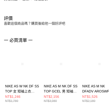
評價
喜歡這個商品嗎？購買後給他一個好評吧
一 必買清單 一
NIKE AS W NK DF SS
NIKE AS M NK DF SS
NIKE AS M NK
TOP 女 短袖上衣
TOP GCEL 男 短袖上
DFADV AROSW
HQ8080104
衣 IH9267010
2INBF SH 男 短
NT$1,246
NT$2,156
NT$1,526
NT$1,780
NT$3,080
NT$2,180
FN3350736