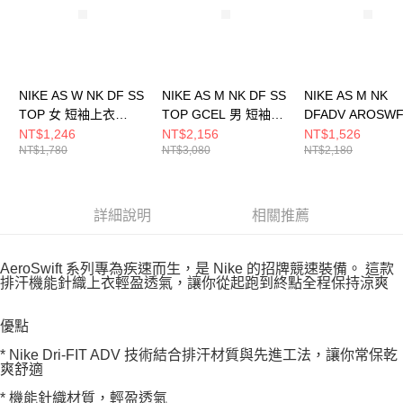
NIKE AS W NK DF SS
NIKE AS M NK DF SS
NIKE AS M NK
TOP 女 短袖上衣
TOP GCEL 男 短袖上
DFADV AROSW
HQ8080104
衣 IH9267010
2INBF SH 男 短
NT$1,246
NT$2,156
NT$1,526
NT$1,780
NT$3,080
NT$2,180
FN3350736
詳細說明
相關推薦
AeroSwift 系列專為疾速而生，是 Nike 的招牌競速裝備。 這款
排汗機能針織上衣輕盈透氣，讓你從起跑到終點全程保持涼爽
優點
* Nike Dri-FIT ADV 技術結合排汗材質與先進工法，讓你常保乾
爽舒適
* 機能針織材質，輕盈透氣