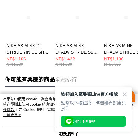
NIKE AS M NK DF
NIKE AS M NK
NIKE AS M NK
STRIDE 7IN UL SHRT
DFADV STRIDE SS
DFADV STRIDE 
男 短褲 DM4742499
TOP 男 短袖上衣
TOP 男 短袖上衣
NT$1,106
NT$1,422
NT$1,106
NT$1,580
NT$1,580
NT$1,580
HV5204100
HV5204701
你可能有興趣的商品
全站排行
歡迎加入摩曼頓Line官方帳號
本網站中使用 cookie，欲查詢有關本網站使用 cookie 方式之詳情，及若您不希
點擊以下按鈕第一時間獲得好康訊
熱門標籤
望在電腦上使用 cookie 時應如何變更電腦的 cookie 設定，請參閱本網站「
隱私
息👇
權條款
」之 Cookie 聲明。您繼續使用本網站即表示您同意本公司得按本網站使
用條款之 Cookie 聲明使用 cookie。
了解更多 >
連結 LINE 帳號
我知道了