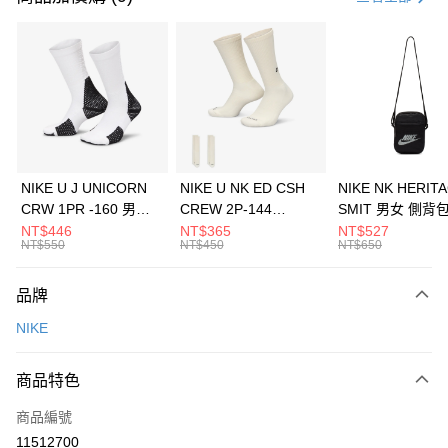
信用卡分期付款
3 期 0 利率 每期
NT$726
21家銀行
合作金庫商業銀行
第一商業銀行
LINE Pay
華南商業銀行
彰化商業銀行
Apple Pay
上海商業儲蓄銀行
台北富邦商業銀行
國泰世華商業銀行
兆豐國際商業銀行
悠遊付
臺灣中小企業銀行
台中商業銀行
NIKE U J UNICORN
NIKE U NK ED CSH
NIKE NK HERIT
匯豐（台灣）商業銀行
華泰商業銀行
CRW 1PR -160 男女
CREW 2P-144
SMIT 男女 側背
全盈+PAY
聯邦商業銀行
遠東國際商業銀行
中統襪 FZ3393100
EMBRDY 男女 短統襪
BA5871010
NT$446
NT$365
NT$527
元大商業銀行
永豐商業銀行
NT$550
NT$450
NT$650
AFTEE先享後付
FZ3073133
玉山商業銀行
星展（台灣）商業銀行
相關說明
台新國際商業銀行
中國信託商業銀行
品牌
【關於「AFTEE先享後付」】
台灣樂天信用卡公司
AFTEE先享後付是「在收到商品之後才付款」的支付方式。 讓您購物簡單
運送方式
NIKE
便利好安心！
１．簡單：不需註冊會員、不需綁卡、不需儲值。
7-11取貨(快速到店)
２．便利：只要手機號碼，簡訊認證，即可結帳。
商品特色
每筆NT$100，滿NT$1,500(含以上)免運費
３．安心：先確認商品／服務後，再付款。
商品編號
宅配
【「AFTEE先享後付」結帳流程】
１．於結帳方式選擇「AFTEE先享後付」後，將跳轉至「AFTEE先享後付」
11512700
每筆NT$100，滿NT$1,500(含以上)免運費