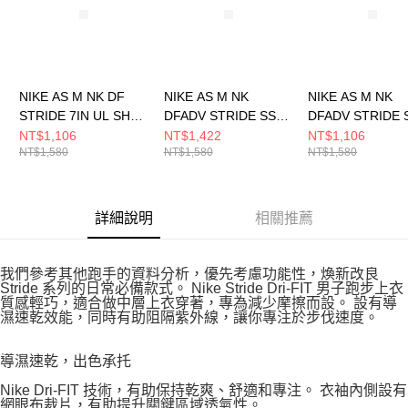
NIKE AS M NK DF
NIKE AS M NK
NIKE AS M NK
STRIDE 7IN UL SHRT
DFADV STRIDE SS
DFADV STRIDE 
男 短褲 DM4742499
TOP 男 短袖上衣
TOP 男 短袖上衣
NT$1,106
NT$1,422
NT$1,106
NT$1,580
NT$1,580
NT$1,580
HV5204100
HV5204701
詳細說明
相關推薦
我們參考其他跑手的資料分析，優先考慮功能性，煥新改良
Stride 系列的日常必備款式。 Nike Stride Dri-FIT 男子跑步上衣
質感輕巧，適合做中層上衣穿著，專為減少摩擦而設。 設有導
濕速乾效能，同時有助阻隔紫外線，讓你專注於步伐速度。
導濕速乾，出色承托
Nike Dri-FIT 技術，有助保持乾爽、舒適和專注。 衣袖內側設有
網眼布裁片，有助提升關鍵區域透氣性。