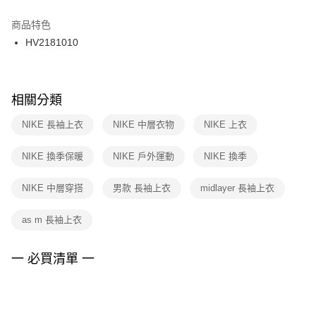
結帳頁面，進行簡訊認證並確認金額後，即可完成結帳。
２．訂單成立數日內，您將收到繳費通知簡訊。
商品特色
付款後門市自取
３．收到繳費通知簡訊後14天內，點擊此簡訊中的連結，可透過四大超商／
HV2181010
每筆NT$100，滿NT$1,500(含以上)免運費
ATM／網路銀行／等多元方式進行付款，方視為交易完成。
※ 請注意：結帳手續完成當下不需立刻繳費，但若您需要取消訂單，請聯絡
購買商品的店家。未經商家同意取消之訂單仍視為有效，需透過AFTEE先享
後付繳納相關費用。
※ 交易是否成功請以「AFTEE先享後付 」之結帳頁面顯示為準，若有關於
相關分類
是否繳費成功／繳費後需取消欲退款等相關疑問，請聯繫「AFTEE先享後付
客戶支援中心」
https://netprotections.freshdesk.com/support/home
NIKE 長袖上衣
NIKE 中層衣物
NIKE 上衣
【注意事項】
NIKE 換季保暖
NIKE 戶外運動
NIKE 換季
１．透過由恩沛科技股份有限公司提供之「AFTEE先享後付」服務完成之交
易，需依本服務之必要範圍內提供個人資料，並將交易相關給付款項請求債
權轉讓予恩沛科技股份有限公司。
NIKE 中層穿搭
男款 長袖上衣
midlayer 長袖上衣
２．關於個人資料處理事宜，請瀏覽以下網址：
https://aftee.tw/terms/#terms3
as m 長袖上衣
３．未成年的使用者請事先徵得法定代理人或監護人之同意方可使用
「AFTEE先享後付」，若未經同意申辦者引起之損失，本公司不負相關責
任。
一 必買清單 一
４．使用「AFTEE先享後付」時，將依據個別帳號之用戶狀況，依本公司即
時審查核予不同之上限額度；若仍有額度不足之情形，本公司將視審查結果
請求用戶進行身份認證。
５．嚴禁一人註冊多個帳號或使用他人資訊註冊。若發現惡意使用之情形，
恩沛科技股份有限公司將有權停止該用戶之使用額度並採取法律行動。