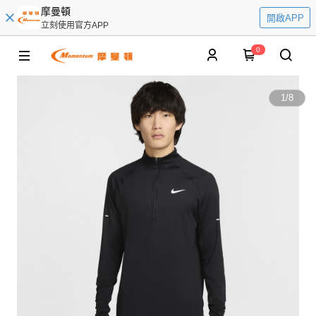
摩曼頓
開啟APP
立刻使用官方APP
0
1
/
8