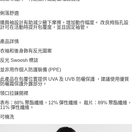
俐落舒適
連肩袖設計有助減少腋下摩擦，增加動作幅度。 改良拇指孔設
計可在活動時提升包覆度，並且固定袖管。
產品詳情
衣袖和後身飾有反光圖案
反光 Swoosh 標誌
並非用作個人防護裝備 (PPE)
此產品在包覆位置提供 UVA 及 UVB 防曬保護 ，建議使用優質
防曬霜保護外露部分。
領口拉鍊開襟
表布：88% 聚酯纖維，12% 彈性纖維。 裁片：89% 聚酯纖維，
11% 彈性纖維。
可機洗