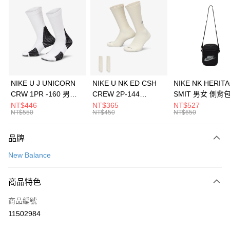
信用卡分期付款
3 期 0 利率 每期
NT$526
21家銀行
合作金庫商業銀行
第一商業銀行
LINE Pay
華南商業銀行
彰化商業銀行
Apple Pay
上海商業儲蓄銀行
台北富邦商業銀行
國泰世華商業銀行
兆豐國際商業銀行
悠遊付
臺灣中小企業銀行
台中商業銀行
NIKE U J UNICORN
NIKE U NK ED CSH
NIKE NK HERIT
匯豐（台灣）商業銀行
華泰商業銀行
CRW 1PR -160 男女
CREW 2P-144
SMIT 男女 側背
全盈+PAY
聯邦商業銀行
遠東國際商業銀行
中統襪 FZ3393100
EMBRDY 男女 短統襪
BA5871010
NT$446
NT$365
NT$527
元大商業銀行
永豐商業銀行
NT$550
NT$450
NT$650
AFTEE先享後付
FZ3073133
玉山商業銀行
星展（台灣）商業銀行
相關說明
台新國際商業銀行
中國信託商業銀行
品牌
【關於「AFTEE先享後付」】
台灣樂天信用卡公司
AFTEE先享後付是「在收到商品之後才付款」的支付方式。 讓您購物簡單
運送方式
New Balance
便利好安心！
１．簡單：不需註冊會員、不需綁卡、不需儲值。
7-11取貨(快速到店)
２．便利：只要手機號碼，簡訊認證，即可結帳。
商品特色
每筆NT$100，滿NT$1,500(含以上)免運費
３．安心：先確認商品／服務後，再付款。
商品編號
宅配
【「AFTEE先享後付」結帳流程】
１．於結帳方式選擇「AFTEE先享後付」後，將跳轉至「AFTEE先享後付」
11502984
每筆NT$100，滿NT$1,500(含以上)免運費
結帳頁面，進行簡訊認證並確認金額後，即可完成結帳。