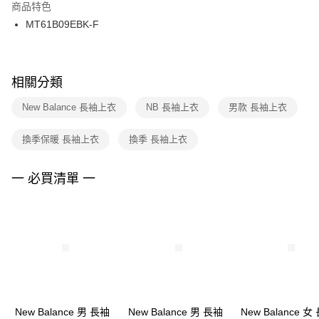
２．訂單成立數日內，您將收到繳費通知簡訊。
商品特色
付款後門市自取
３．收到繳費通知簡訊後14天內，點擊此簡訊中的連結，可透過四大超商／
MT61B09EBK-F
每筆NT$100，滿NT$1,500(含以上)免運費
ATM／網路銀行／等多元方式進行付款，方視為交易完成。
※ 請注意：結帳手續完成當下不需立刻繳費，但若您需要取消訂單，請聯絡
購買商品的店家。未經商家同意取消之訂單仍視為有效，需透過AFTEE先享
後付繳納相關費用。
※ 交易是否成功請以「AFTEE先享後付 」之結帳頁面顯示為準，若有關於
相關分類
是否繳費成功／繳費後需取消欲退款等相關疑問，請聯繫「AFTEE先享後付
客戶支援中心」
https://netprotections.freshdesk.com/support/home
New Balance 長袖上衣
NB 長袖上衣
男款 長袖上衣
【注意事項】
換季保暖 長袖上衣
換季 長袖上衣
１．透過由恩沛科技股份有限公司提供之「AFTEE先享後付」服務完成之交
易，需依本服務之必要範圍內提供個人資料，並將交易相關給付款項請求債
權轉讓予恩沛科技股份有限公司。
一 必買清單 一
２．關於個人資料處理事宜，請瀏覽以下網址：
https://aftee.tw/terms/#terms3
３．未成年的使用者請事先徵得法定代理人或監護人之同意方可使用
「AFTEE先享後付」，若未經同意申辦者引起之損失，本公司不負相關責
任。
４．使用「AFTEE先享後付」時，將依據個別帳號之用戶狀況，依本公司即
時審查核予不同之上限額度；若仍有額度不足之情形，本公司將視審查結果
請求用戶進行身份認證。
５．嚴禁一人註冊多個帳號或使用他人資訊註冊。若發現惡意使用之情形，
恩沛科技股份有限公司將有權停止該用戶之使用額度並採取法律行動。
New Balance 男 長袖
New Balance 男 長袖
New Balance 女