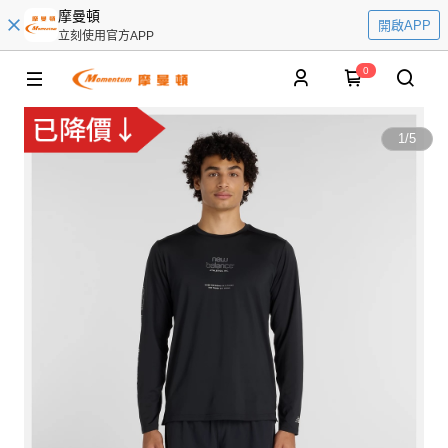
摩曼頓
開啟APP
立刻使用官方APP
0
1
/
5