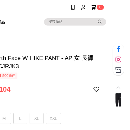
0
商品
rth Face W HIKE PANT - AP 女 長褲
CJRJK3
1,500免運
104
M
L
XL
XXL