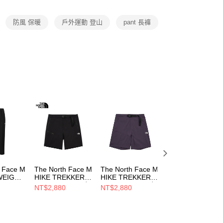
項】
恩沛科技股份有限公司提供之「AFTEE先享後付」服務完成之
防風 保暖
戶外運動 登山
pant 長褲
依本服務之必要範圍內提供個人資料，並將交易相關給付款項請
讓予恩沛科技股份有限公司。
個人資料處理事宜，請瀏覽以下網址：
ee.tw/terms/#terms3
年的使用者請事先徵得法定代理人或監護人之同意方可使用
E先享後付」，若未經同意申辦者引起之損失，本公司不負相關責
AFTEE先享後付」時，將依據個別帳號之用戶狀況，依本公司
核予不同之上限額度；若仍有額度不足之情形，本公司將視審查
用戶進行身份認證。
一人註冊多個帳號或使用他人資訊註冊。若發現惡意使用之情
科技股份有限公司將有權停止該用戶之使用額度並採取法律行
h Face M
The North Face M
The North Face M
The North Face 
WEIGHT
HIKE TREKKER
HIKE TREKKER
HIKE TREKKER
 PANT -
SHORT - AP 男 短
SHORT - AP 男 短
SHORT - AP 男 
NT$2,880
NT$2,880
NT$2,016
褲
褲 NF0A87W44H0
褲
褲 NF0A87W48K
NT$2,880
8JK3
NF0A87W4G5O