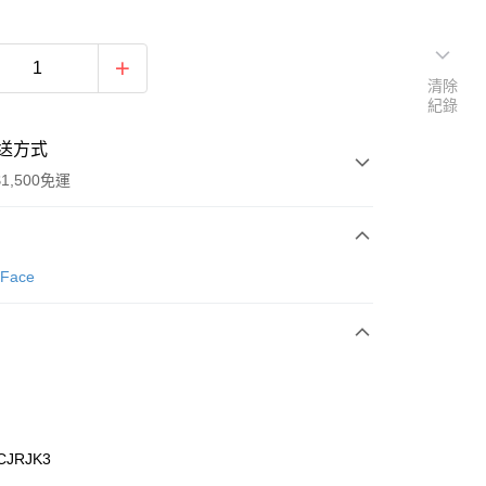
清除
紀錄
送方式
1,500免運
次付款
 Face
期付款
0 利率 每期
NT$1,293
21家銀行
庫商業銀行
第一商業銀行
業銀行
彰化商業銀行
業儲蓄銀行
台北富邦商業銀行
華商業銀行
兆豐國際商業銀行
CJRJK3
小企業銀行
台中商業銀行