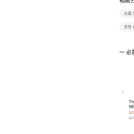
相關
北面
女性 
一 必
Th
NE
A
NT
N
NT