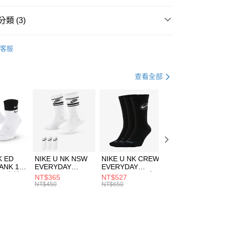
台灣）商業銀行
華泰商業銀行
業銀行
遠東國際商業銀行
類 (3)
業銀行
永豐商業銀行
享後付
業銀行
星展（台灣）商業銀行
e North Face
服飾
客服
際商業銀行
中國信託商業銀行
FTEE先享後付」】
年
下著
長褲
天信用卡公司
先享後付是「在收到商品之後才付款」的支付方式。 讓您購物簡單
心！
登山健行
服飾
查看全部
：不需註冊會員、不需綁卡、不需儲值。
：只要手機號碼，簡訊認證，即可結帳。
(快速到店)
：先確認商品／服務後，再付款。
00，滿NT$1,500(含以上)免運費
EE先享後付」結帳流程】
方式選擇「AFTEE先享後付」後，將跳轉至「AFTEE先享後
頁面，進行簡訊認證並確認金額後，即可完成結帳。
00，滿NT$1,500(含以上)免運費
成立數日內，您將收到繳費通知簡訊。
費通知簡訊後14天內，點擊此簡訊中的連結，可透過四大超商
市自取
K ED
NIKE U NK NSW
NIKE U NK CREW
NIKE U NK
網路銀行／等多元方式進行付款，方視為交易完成。
ANK 1P
EVERYDAY
EVERYDAY
EVERYDAY LTW
00，滿NT$1,500(含以上)免運費
：結帳手續完成當下不需立刻繳費，但若您需要取消訂單，請聯
 男 中統
ESSENTIAL CR
BBALL 3PR 男女
ANKLE 3PR 男女
NT$365
NT$527
NT$365
的店家。未經商家同意取消之訂單仍視為有效，需透過AFTEE
8104
男女 短統襪
長統襪
踝襪 SX7677010
NT$450
NT$650
NT$450
繳納相關費用。
DX5089103
DA2123010
否成功請以「AFTEE先享後付 」之結帳頁面顯示為準，若有關於
功／繳費後需取消欲退款等相關疑問，請聯繫「AFTEE先享後
援中心」
https://netprotections.freshdesk.com/support/home