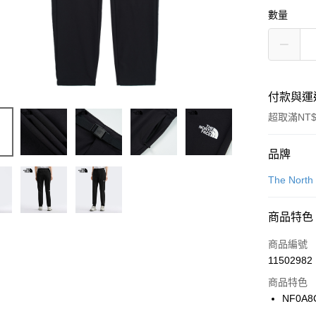
數量
付款與運
超取滿NT$
付款方式
品牌
信用卡一
The North
信用卡分
商品特色
3 期 
商品編號
合作金
LINE Pay
11502982
華南商
Apple Pay
上海商
商品特色
國泰世
NF0A8
悠遊付
臺灣中