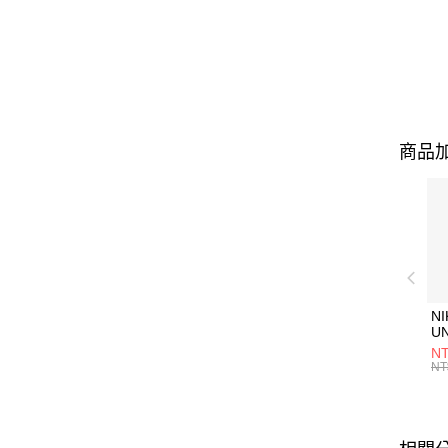
商品加
NI
U
1P
NT
統
NT