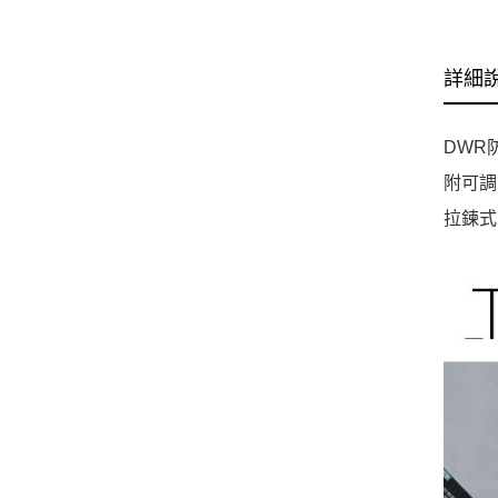
詳細
DWR
附可調
拉鍊式