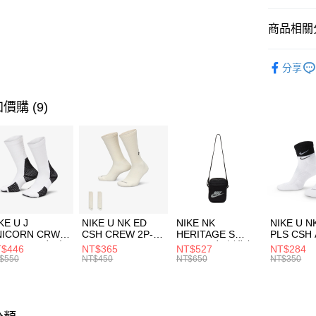
匯豐（
全盈+PAY
聯邦商
商品相關分
元大商
AFTEE先
玉山商
品牌
Th
相關說明
分享
台新國
【關於「A
兒童/青少
台灣樂
AFTEE
便利好安
運動類型
運送方式
價購 (9)
１．簡單
２．便利
7-11取貨
３．安心
每筆NT$1
【「AFT
宅配
１．於結帳
付」結帳
每筆NT$1
２．訂單
３．收到繳
付款後門
KE U J
NIKE U NK ED
NIKE NK
NIKE U N
／ATM／
NICORN CRW
CSH CREW 2P-
HERITAGE S
PLS CSH 
每筆NT$1
※ 請注意
R -160 男女 中
144 EMBRDY 男
SMIT 男女 側背包
144 DBL
$446
NT$365
NT$527
NT$284
絡購買商品
襪 FZ3393100
女 短統襪
BA5871010
襪 DH405
$550
NT$450
NT$650
NT$350
先享後付
FZ3073133
※ 交易是
是否繳費成
付客戶支