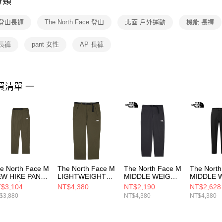
分類
【注意事
１．透過由
 登山長褲
The North Face 登山
北面 戶外運動
機能 長褲
交易，需
求債權轉
２．關於
長褲
pant 女性
AP 長褲
https://aft
３．未成
「AFTE
任。
買清單 一
４．使用「
即時審查
結果請求
５．嚴禁
形，恩沛
動。
e North Face M
The North Face M
The North Face M
The Nort
W HIKE PANT -
LIGHTWEIGHT
MIDDLE WEIGHT
MIDDLE 
P 男 長褲
HIKE PANT - AP
TREKKER PANT -
TREKKER
$3,104
NT$4,380
NT$2,190
NT$2,628
F0A7WCV21L
男 長褲
AP 男 長褲
AP 男 長
$3,880
NT$4,380
NT$4,380
NF0A8CQM21L
NF0A8ET80C5
NF0A8ET