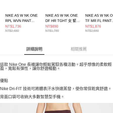
NIKE AS W NK ONE
NIKE AS W NK ONE
NIKE AS W NK 
RPL WVN PANT
DF HR TGHT 女 緊身
TF MR FL PANT
CPSL 女 長褲
長褲 DM7279010
POLA 女 長褲
NT$1,736
NT$890
NT$1,876
NT$2,480
NT$1,780
NT$2,680
IH8612652
HV3708010
詳細說明
相關推薦
這款 Nike One 長褲讓你輕鬆駕馭各種活動。超乎想像的柔軟輕
盈，寬鬆有彈性，讓你舒適暢動。
優點
Nike Dri-FIT 技術可將體表汗水快速蒸發，使你常保乾爽舒適。
背面口袋可收納大多數智慧型手機。