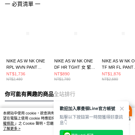
一 必買清單 一
NIKE AS W NK ONE
NIKE AS W NK ONE
NIKE AS W NK 
RPL WVN PANT
DF HR TGHT 女 緊身
TF MR FL PANT
CPSL 女 長褲
長褲 DM7279010
POLA 女 長褲
NT$1,736
NT$890
NT$1,876
NT$2,480
NT$1,780
NT$2,680
IH8612652
HV3708010
你可能有興趣的商品
全站排行
歡迎加入摩曼頓Line官方帳號
本網站中使用 cookie，欲查詢有關本網站使用 cookie 方式之詳情，及若您不希
點擊以下按鈕第一時間獲得好康訊
熱門標籤
望在電腦上使用 cookie 時應如何變更電腦的 cookie 設定，請參閱本網站「
隱私
息👇
權條款
」之 Cookie 聲明。您繼續使用本網站即表示您同意本公司得按本網站使
用條款之 Cookie 聲明使用 cookie。
了解更多 >
連結 LINE 帳號