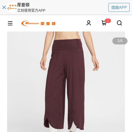
摩曼頓
開啟APP
立刻使用官方APP
0
1
/
6