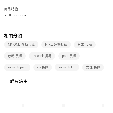
結帳頁面，進行簡訊認證並確認金額後，即可完成結帳。
２．訂單成立數日內，您將收到繳費通知簡訊。
商品特色
付款後門市自取
３．收到繳費通知簡訊後14天內，點擊此簡訊中的連結，可透過四大超商／
IH8593652
每筆NT$100，滿NT$1,500(含以上)免運費
ATM／網路銀行／等多元方式進行付款，方視為交易完成。
※ 請注意：結帳手續完成當下不需立刻繳費，但若您需要取消訂單，請聯絡
購買商品的店家。未經商家同意取消之訂單仍視為有效，需透過AFTEE先享
後付繳納相關費用。
※ 交易是否成功請以「AFTEE先享後付 」之結帳頁面顯示為準，若有關於
相關分類
是否繳費成功／繳費後需取消欲退款等相關疑問，請聯繫「AFTEE先享後付
客戶支援中心」
https://netprotections.freshdesk.com/support/home
NK ONE 運動長褲
NIKE 運動長褲
日常 長褲
【注意事項】
放鬆 長褲
as w nk 長褲
pant 長褲
１．透過由恩沛科技股份有限公司提供之「AFTEE先享後付」服務完成之交
易，需依本服務之必要範圍內提供個人資料，並將交易相關給付款項請求債
權轉讓予恩沛科技股份有限公司。
as w nk pant
cp 長褲
as w nk DF
女性 長褲
２．關於個人資料處理事宜，請瀏覽以下網址：
https://aftee.tw/terms/#terms3
３．未成年的使用者請事先徵得法定代理人或監護人之同意方可使用
一 必買清單 一
「AFTEE先享後付」，若未經同意申辦者引起之損失，本公司不負相關責
任。
４．使用「AFTEE先享後付」時，將依據個別帳號之用戶狀況，依本公司即
時審查核予不同之上限額度；若仍有額度不足之情形，本公司將視審查結果
請求用戶進行身份認證。
５．嚴禁一人註冊多個帳號或使用他人資訊註冊。若發現惡意使用之情形，
恩沛科技股份有限公司將有權停止該用戶之使用額度並採取法律行動。