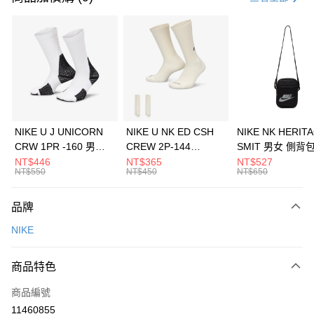
信用卡分期付款
3 期 0 利率 每期
NT$826
21家銀行
合作金庫商業銀行
第一商業銀行
LINE Pay
華南商業銀行
彰化商業銀行
Apple Pay
上海商業儲蓄銀行
台北富邦商業銀行
國泰世華商業銀行
兆豐國際商業銀行
悠遊付
臺灣中小企業銀行
台中商業銀行
NIKE U J UNICORN
NIKE U NK ED CSH
NIKE NK HERIT
匯豐（台灣）商業銀行
華泰商業銀行
CRW 1PR -160 男女
CREW 2P-144
SMIT 男女 側背
全盈+PAY
聯邦商業銀行
遠東國際商業銀行
中統襪 FZ3393100
EMBRDY 男女 短統襪
BA5871010
NT$446
NT$365
NT$527
元大商業銀行
永豐商業銀行
NT$550
NT$450
NT$650
AFTEE先享後付
FZ3073133
玉山商業銀行
星展（台灣）商業銀行
相關說明
台新國際商業銀行
中國信託商業銀行
品牌
【關於「AFTEE先享後付」】
台灣樂天信用卡公司
AFTEE先享後付是「在收到商品之後才付款」的支付方式。 讓您購物簡單
運送方式
NIKE
便利好安心！
１．簡單：不需註冊會員、不需綁卡、不需儲值。
7-11取貨(快速到店)
２．便利：只要手機號碼，簡訊認證，即可結帳。
商品特色
每筆NT$100，滿NT$1,500(含以上)免運費
３．安心：先確認商品／服務後，再付款。
商品編號
宅配
【「AFTEE先享後付」結帳流程】
１．於結帳方式選擇「AFTEE先享後付」後，將跳轉至「AFTEE先享後付」
11460855
每筆NT$100，滿NT$1,500(含以上)免運費