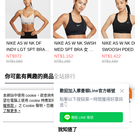
NIKE AS W NK DF
NIKE AS W NK SWSH
NIKE AS W NK D
INDY LGT SPT BRA
MED SPT BRA 女 運
SWOOSH PDED 
女 運動內衣
動內衣 DX6822010
BRA 女 運動內衣
NT$972
NT$1,152
NT$1,422
NT$1,080
NT$1,280
NT$1,580
FD1063101
FN2732010
你可能有興趣的商品
全站排行
歡迎加入摩曼頓Line官方帳號
本網站中使用 cookie，欲查詢有關本網站使用 cookie 方式之詳情，及若您不希
點擊以下按鈕第一時間獲得好康訊
熱門標籤
望在電腦上使用 cookie 時應如何變更電腦的 cookie 設定，請參閱本網站「
隱私
息👇
權條款
」之 Cookie 聲明。您繼續使用本網站即表示您同意本公司得按本網站使
用條款之 Cookie 聲明使用 cookie。
了解更多 >
連結 LINE 帳號
我知道了