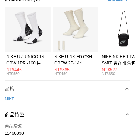
信用卡分期付款
3 期 0 利率 每期
NT$360
21家銀行
合作金庫商業銀行
第一商業銀行
LINE Pay
華南商業銀行
彰化商業銀行
Apple Pay
上海商業儲蓄銀行
台北富邦商業銀行
國泰世華商業銀行
兆豐國際商業銀行
悠遊付
臺灣中小企業銀行
台中商業銀行
NIKE U J UNICORN
NIKE U NK ED CSH
NIKE NK HERIT
匯豐（台灣）商業銀行
華泰商業銀行
CRW 1PR -160 男女
CREW 2P-144
SMIT 男女 側背
全盈+PAY
聯邦商業銀行
遠東國際商業銀行
中統襪 FZ3393100
EMBRDY 男女 短統襪
BA5871010
NT$446
NT$365
NT$527
元大商業銀行
永豐商業銀行
NT$550
NT$450
NT$650
AFTEE先享後付
FZ3073133
玉山商業銀行
星展（台灣）商業銀行
相關說明
台新國際商業銀行
中國信託商業銀行
品牌
【關於「AFTEE先享後付」】
台灣樂天信用卡公司
AFTEE先享後付是「在收到商品之後才付款」的支付方式。 讓您購物簡單
運送方式
NIKE
便利好安心！
１．簡單：不需註冊會員、不需綁卡、不需儲值。
7-11取貨(快速到店)
２．便利：只要手機號碼，簡訊認證，即可結帳。
商品特色
每筆NT$100，滿NT$1,500(含以上)免運費
３．安心：先確認商品／服務後，再付款。
商品編號
宅配
【「AFTEE先享後付」結帳流程】
１．於結帳方式選擇「AFTEE先享後付」後，將跳轉至「AFTEE先享後付」
11460838
每筆NT$100，滿NT$1,500(含以上)免運費