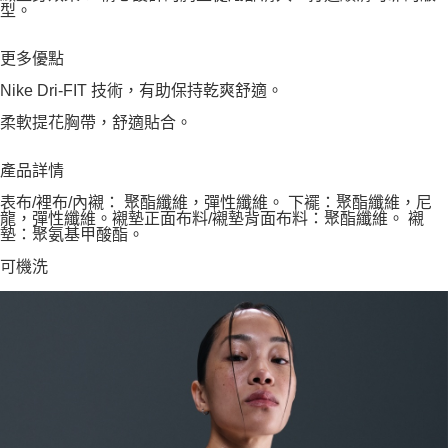
型。
更多優點
Nike Dri-FIT 技術，有助保持乾爽舒適。
柔軟提花胸帶，舒適貼合。
產品詳情
表布/裡布/內襯： 聚酯纖維，彈性纖維。 下襬：聚酯纖維，尼
龍，彈性纖維。襯墊正面布料/襯墊背面布料：聚酯纖維。 襯
墊：聚氨基甲酸酯。
可機洗