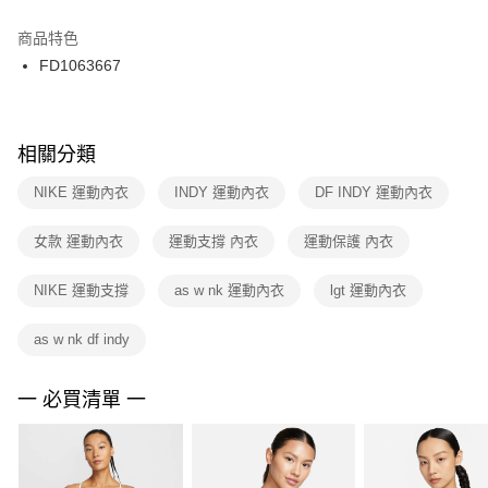
結帳頁面，進行簡訊認證並確認金額後，即可完成結帳。
２．訂單成立數日內，您將收到繳費通知簡訊。
商品特色
付款後門市自取
３．收到繳費通知簡訊後14天內，點擊此簡訊中的連結，可透過四大超商／
FD1063667
每筆NT$100，滿NT$1,500(含以上)免運費
ATM／網路銀行／等多元方式進行付款，方視為交易完成。
※ 請注意：結帳手續完成當下不需立刻繳費，但若您需要取消訂單，請聯絡
購買商品的店家。未經商家同意取消之訂單仍視為有效，需透過AFTEE先享
後付繳納相關費用。
※ 交易是否成功請以「AFTEE先享後付 」之結帳頁面顯示為準，若有關於
相關分類
是否繳費成功／繳費後需取消欲退款等相關疑問，請聯繫「AFTEE先享後付
客戶支援中心」
https://netprotections.freshdesk.com/support/home
NIKE 運動內衣
INDY 運動內衣
DF INDY 運動內衣
【注意事項】
女款 運動內衣
運動支撐 內衣
運動保護 內衣
１．透過由恩沛科技股份有限公司提供之「AFTEE先享後付」服務完成之交
易，需依本服務之必要範圍內提供個人資料，並將交易相關給付款項請求債
權轉讓予恩沛科技股份有限公司。
NIKE 運動支撐
as w nk 運動內衣
lgt 運動內衣
２．關於個人資料處理事宜，請瀏覽以下網址：
https://aftee.tw/terms/#terms3
as w nk df indy
３．未成年的使用者請事先徵得法定代理人或監護人之同意方可使用
「AFTEE先享後付」，若未經同意申辦者引起之損失，本公司不負相關責
任。
一 必買清單 一
４．使用「AFTEE先享後付」時，將依據個別帳號之用戶狀況，依本公司即
時審查核予不同之上限額度；若仍有額度不足之情形，本公司將視審查結果
請求用戶進行身份認證。
５．嚴禁一人註冊多個帳號或使用他人資訊註冊。若發現惡意使用之情形，
恩沛科技股份有限公司將有權停止該用戶之使用額度並採取法律行動。