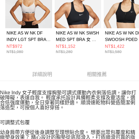
NIKE AS W NK DF
NIKE AS W NK SWSH
NIKE AS W NK D
INDY LGT SPT BRA
MED SPT BRA 女 運
SWOOSH PDED 
女 運動內衣
動內衣 DX6822010
BRA 女 運動內衣
NT$972
NT$1,152
NT$1,422
NT$1,080
NT$1,280
NT$1,580
FD1063101
FN2732010
詳細說明
相關推薦
Nike Indy 女子輕度支撐胸墊可調式運動內衣俐落低調，讓你打
破障礙，表達自我。 輕度承托設計具備輕柔支撐及靈活度，適
合低強度運動，全日穿著同樣舒適。 順滑速乾物料營造簡潔俐
落造型，可按個人喜好穿搭。
可調整式包覆
幼身肩帶方便從後身調整至理想貼合度。 想要出眾包覆度和精
緻塑身效果？ 精心設計的胸墊從底部滑入，打造順滑可靠的版