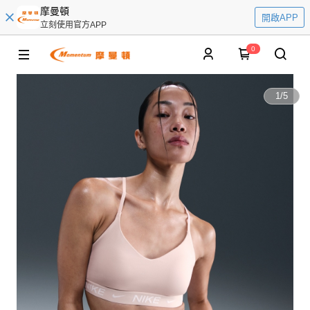
摩曼頓
開啟APP
立刻使用官方APP
0
1
/
5