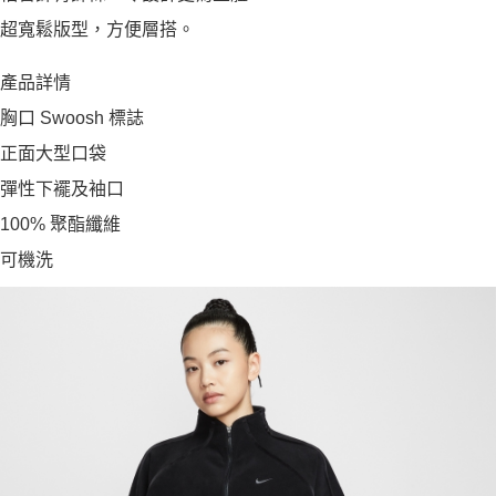
超寬鬆版型，方便層搭。
產品詳情
胸口 Swoosh 標誌
正面大型口袋
彈性下襬及袖口
100% 聚酯纖維
可機洗