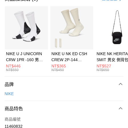
信用卡分期付款
3 期 0 利率 每期
NT$1,026
21家銀行
合作金庫商業銀行
第一商業銀行
LINE Pay
華南商業銀行
彰化商業銀行
Apple Pay
上海商業儲蓄銀行
台北富邦商業銀行
國泰世華商業銀行
兆豐國際商業銀行
悠遊付
臺灣中小企業銀行
台中商業銀行
NIKE U J UNICORN
NIKE U NK ED CSH
NIKE NK HERIT
匯豐（台灣）商業銀行
華泰商業銀行
CRW 1PR -160 男女
CREW 2P-144
SMIT 男女 側背
全盈+PAY
聯邦商業銀行
遠東國際商業銀行
中統襪 FZ3393100
EMBRDY 男女 短統襪
BA5871010
NT$446
NT$365
NT$527
元大商業銀行
永豐商業銀行
NT$550
NT$450
NT$650
AFTEE先享後付
FZ3073133
玉山商業銀行
星展（台灣）商業銀行
相關說明
台新國際商業銀行
中國信託商業銀行
品牌
【關於「AFTEE先享後付」】
台灣樂天信用卡公司
AFTEE先享後付是「在收到商品之後才付款」的支付方式。 讓您購物簡單
運送方式
NIKE
便利好安心！
１．簡單：不需註冊會員、不需綁卡、不需儲值。
7-11取貨(快速到店)
２．便利：只要手機號碼，簡訊認證，即可結帳。
商品特色
每筆NT$100，滿NT$1,500(含以上)免運費
３．安心：先確認商品／服務後，再付款。
商品編號
宅配
【「AFTEE先享後付」結帳流程】
１．於結帳方式選擇「AFTEE先享後付」後，將跳轉至「AFTEE先享後付」
11460832
每筆NT$100，滿NT$1,500(含以上)免運費