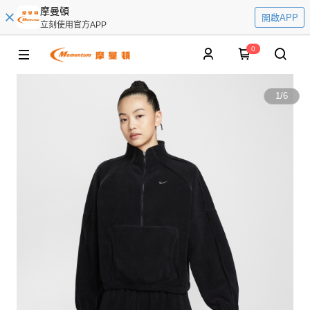
摩曼頓
開啟APP
立刻使用官方APP
0
1
/
6