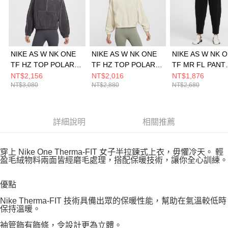
NIKE AS W NK ONE
NIKE AS W NK ONE
NIKE AS W NK 
TF HZ TOP POLAR
TF HZ TOP POLAR
TF MR FL PANT
女 長袖上衣
GC 女 長袖上衣
POLA 女 長褲
NT$2,156
NT$2,016
NT$1,876
NT$3,080
NT$2,880
NT$2,680
HV3716036
IO0254047
HV3708010
詳細說明
相關推薦
穿上 Nike One Therma-FIT 女子半拉鍊式上衣，毋懼冷天。 輕
盈毛絨物料兩面皆經磨毛處理，搭配保暖技術，讓你全心訓練。
優點
Nike Therma-FIT 技術具備出眾的保暖性能，幫助在氣溫較低時
保持溫暖。
袖管飾有飾條，令設計更為立體。