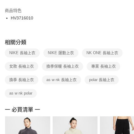
結帳頁面，進行簡訊認證並確認金額後，即可完成結帳。
２．訂單成立數日內，您將收到繳費通知簡訊。
商品特色
付款後門市自取
３．收到繳費通知簡訊後14天內，點擊此簡訊中的連結，可透過四大超商／
HV3716010
每筆NT$100，滿NT$1,500(含以上)免運費
ATM／網路銀行／等多元方式進行付款，方視為交易完成。
※ 請注意：結帳手續完成當下不需立刻繳費，但若您需要取消訂單，請聯絡
購買商品的店家。未經商家同意取消之訂單仍視為有效，需透過AFTEE先享
後付繳納相關費用。
※ 交易是否成功請以「AFTEE先享後付 」之結帳頁面顯示為準，若有關於
相關分類
是否繳費成功／繳費後需取消欲退款等相關疑問，請聯繫「AFTEE先享後付
客戶支援中心」
https://netprotections.freshdesk.com/support/home
NIKE 長袖上衣
NIKE 運動上衣
NK ONE 長袖上衣
【注意事項】
女款 長袖上衣
換季保暖 長袖上衣
專業 長袖上衣
１．透過由恩沛科技股份有限公司提供之「AFTEE先享後付」服務完成之交
易，需依本服務之必要範圍內提供個人資料，並將交易相關給付款項請求債
權轉讓予恩沛科技股份有限公司。
換季 長袖上衣
as w nk 長袖上衣
polar 長袖上衣
２．關於個人資料處理事宜，請瀏覽以下網址：
https://aftee.tw/terms/#terms3
as w nk polar
３．未成年的使用者請事先徵得法定代理人或監護人之同意方可使用
「AFTEE先享後付」，若未經同意申辦者引起之損失，本公司不負相關責
任。
一 必買清單 一
４．使用「AFTEE先享後付」時，將依據個別帳號之用戶狀況，依本公司即
時審查核予不同之上限額度；若仍有額度不足之情形，本公司將視審查結果
請求用戶進行身份認證。
５．嚴禁一人註冊多個帳號或使用他人資訊註冊。若發現惡意使用之情形，
恩沛科技股份有限公司將有權停止該用戶之使用額度並採取法律行動。