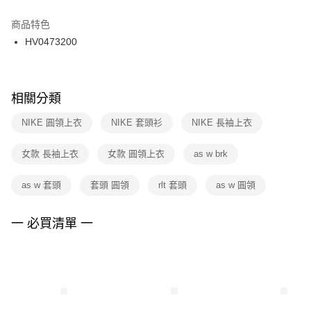
結帳頁面，進行簡訊認證並確認金額後，即可完成結帳。
２．訂單成立數日內，您將收到繳費通知簡訊。
商品特色
付款後門市自取
３．收到繳費通知簡訊後14天內，點擊此簡訊中的連結，可透過四大超商／
HV0473200
每筆NT$100，滿NT$1,500(含以上)免運費
ATM／網路銀行／等多元方式進行付款，方視為交易完成。
※ 請注意：結帳手續完成當下不需立刻繳費，但若您需要取消訂單，請聯絡
購買商品的店家。未經商家同意取消之訂單仍視為有效，需透過AFTEE先享
後付繳納相關費用。
※ 交易是否成功請以「AFTEE先享後付 」之結帳頁面顯示為準，若有關於
相關分類
是否繳費成功／繳費後需取消欲退款等相關疑問，請聯繫「AFTEE先享後付
客戶支援中心」
https://netprotections.freshdesk.com/support/home
NIKE 圓領上衣
NIKE 套頭衫
NIKE 長袖上衣
【注意事項】
女款 長袖上衣
女款 圓領上衣
as w brk
１．透過由恩沛科技股份有限公司提供之「AFTEE先享後付」服務完成之交
易，需依本服務之必要範圍內提供個人資料，並將交易相關給付款項請求債
權轉讓予恩沛科技股份有限公司。
as w 套頭
套頭 圓領
rlt 套頭
as w 圓領
２．關於個人資料處理事宜，請瀏覽以下網址：
https://aftee.tw/terms/#terms3
３．未成年的使用者請事先徵得法定代理人或監護人之同意方可使用
一 必買清單 一
「AFTEE先享後付」，若未經同意申辦者引起之損失，本公司不負相關責
任。
４．使用「AFTEE先享後付」時，將依據個別帳號之用戶狀況，依本公司即
時審查核予不同之上限額度；若仍有額度不足之情形，本公司將視審查結果
請求用戶進行身份認證。
５．嚴禁一人註冊多個帳號或使用他人資訊註冊。若發現惡意使用之情形，
恩沛科技股份有限公司將有權停止該用戶之使用額度並採取法律行動。