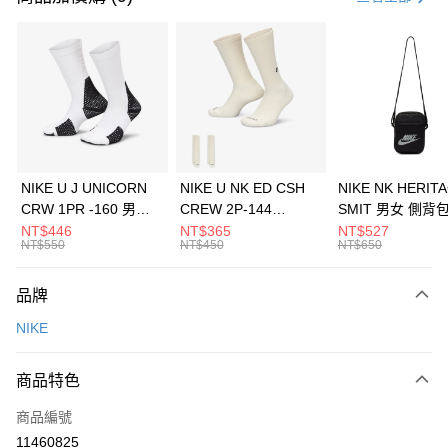
信用卡分期付款
3 期 0 利率 每期
NT$726
21家銀行
合作金庫商業銀行
第一商業銀行
LINE Pay
華南商業銀行
彰化商業銀行
Apple Pay
上海商業儲蓄銀行
台北富邦商業銀行
國泰世華商業銀行
兆豐國際商業銀行
悠遊付
臺灣中小企業銀行
台中商業銀行
NIKE U J UNICORN
NIKE U NK ED CSH
NIKE NK HERIT
匯豐（台灣）商業銀行
華泰商業銀行
CRW 1PR -160 男女
CREW 2P-144
SMIT 男女 側背
全盈+PAY
聯邦商業銀行
遠東國際商業銀行
中統襪 FZ3393100
EMBRDY 男女 短統襪
BA5871010
NT$446
NT$365
NT$527
元大商業銀行
永豐商業銀行
NT$550
NT$450
NT$650
AFTEE先享後付
FZ3073133
玉山商業銀行
星展（台灣）商業銀行
相關說明
台新國際商業銀行
中國信託商業銀行
品牌
【關於「AFTEE先享後付」】
台灣樂天信用卡公司
AFTEE先享後付是「在收到商品之後才付款」的支付方式。 讓您購物簡單
運送方式
NIKE
便利好安心！
１．簡單：不需註冊會員、不需綁卡、不需儲值。
7-11取貨(快速到店)
２．便利：只要手機號碼，簡訊認證，即可結帳。
商品特色
每筆NT$100，滿NT$1,500(含以上)免運費
３．安心：先確認商品／服務後，再付款。
商品編號
宅配
【「AFTEE先享後付」結帳流程】
１．於結帳方式選擇「AFTEE先享後付」後，將跳轉至「AFTEE先享後付」
11460825
每筆NT$100，滿NT$1,500(含以上)免運費