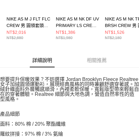
NIKE AS M J FLT FLC
NIKE AS M NK DF UV
NIKE AS M NK TF
CREW 男 圓領套頭衫
PRIMARY LS CREW
BRSH CREW 男
FV7260010
男 圓領套頭衫
套頭衫 IM590223
NT$2,016
NT$1,386
NT$1,526
NT$2,880
NT$1,980
NT$2,180
FZ0972251
詳細說明
相關推薦
想要提升保暖效果？不妨選擇 Jordan Brooklyn Fleece Realtree
女子加絨圓領運動衫，展現經典風格的同時兼顧舒適穿著感。加
絨針織面料外層觸感順滑，內裡柔軟保暖，寬鬆版型帶來輕鬆自
在的穿著體驗。Realtree 細節與大地色調，營造自然率性的造
型風格。
產品細節
面料：80% 棉 / 20% 聚酯纖維
羅紋拼接：97% 棉 / 3% 氨綸