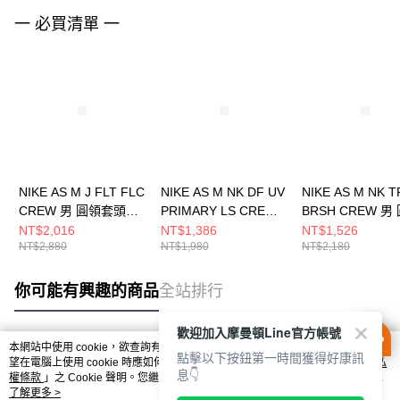
一 必買清單 一
NIKE AS M J FLT FLC
NIKE AS M NK DF UV
NIKE AS M NK TF
CREW 男 圓領套頭衫
PRIMARY LS CREW
BRSH CREW 男
FV7260010
男 圓領套頭衫
套頭衫 IM590223
NT$2,016
NT$1,386
NT$1,526
NT$2,880
NT$1,980
NT$2,180
FZ0972251
你可能有興趣的商品
全站排行
歡迎加入摩曼頓Line官方帳號
本網站中使用 cookie，欲查詢有關本網站使用 cookie 方式之詳情，及若您不希
點擊以下按鈕第一時間獲得好康訊
熱門標籤
望在電腦上使用 cookie 時應如何變更電腦的 cookie 設定，請參閱本網站「
隱私
息👇
權條款
」之 Cookie 聲明。您繼續使用本網站即表示您同意本公司得按本網站使
用條款之 Cookie 聲明使用 cookie。
了解更多 >