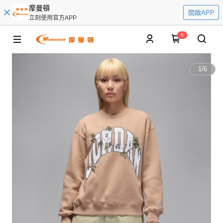
摩曼頓
開啟APP
立刻使用官方APP
0
1
/
6