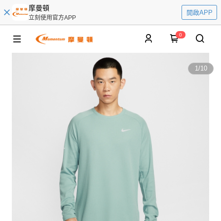
摩曼頓
開啟APP
立刻使用官方APP
0
1
/
10