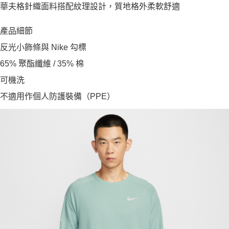
華夫格針織面料搭配紋理設計，質地格外柔軟舒適
產品細節
反光小飾條與 Nike 勾標
65% 聚酯纖維 / 35% 棉
可機洗
不適用作個人防護裝備（PPE）