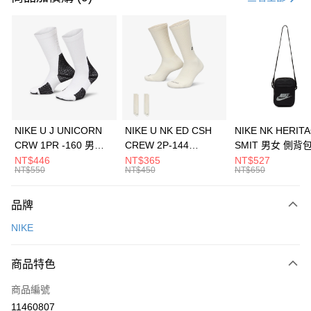
信用卡分期付款
3 期 0 利率 每期
NT$726
21家銀行
合作金庫商業銀行
第一商業銀行
LINE Pay
華南商業銀行
彰化商業銀行
Apple Pay
上海商業儲蓄銀行
台北富邦商業銀行
國泰世華商業銀行
兆豐國際商業銀行
悠遊付
臺灣中小企業銀行
台中商業銀行
NIKE U J UNICORN
NIKE U NK ED CSH
NIKE NK HERIT
匯豐（台灣）商業銀行
華泰商業銀行
CRW 1PR -160 男女
CREW 2P-144
SMIT 男女 側背
全盈+PAY
聯邦商業銀行
遠東國際商業銀行
中統襪 FZ3393100
EMBRDY 男女 短統襪
BA5871010
NT$446
NT$365
NT$527
元大商業銀行
永豐商業銀行
NT$550
NT$450
NT$650
AFTEE先享後付
FZ3073133
玉山商業銀行
星展（台灣）商業銀行
相關說明
台新國際商業銀行
中國信託商業銀行
品牌
【關於「AFTEE先享後付」】
台灣樂天信用卡公司
AFTEE先享後付是「在收到商品之後才付款」的支付方式。 讓您購物簡單
運送方式
NIKE
便利好安心！
１．簡單：不需註冊會員、不需綁卡、不需儲值。
7-11取貨(快速到店)
２．便利：只要手機號碼，簡訊認證，即可結帳。
商品特色
每筆NT$100，滿NT$1,500(含以上)免運費
３．安心：先確認商品／服務後，再付款。
商品編號
宅配
【「AFTEE先享後付」結帳流程】
１．於結帳方式選擇「AFTEE先享後付」後，將跳轉至「AFTEE先享後付」
11460807
每筆NT$100，滿NT$1,500(含以上)免運費