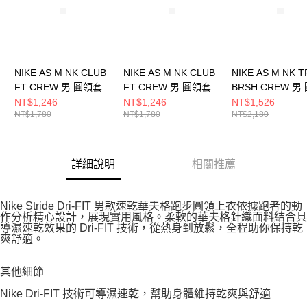
NIKE AS M NK CLUB
NIKE AS M NK CLUB
NIKE AS M NK TF
FT CREW 男 圓領套頭
FT CREW 男 圓領套頭
BRSH CREW 男
衫 FN3889063
衫 FN3889010
套頭衫 IM590223
NT$1,246
NT$1,246
NT$1,526
NT$1,780
NT$1,780
NT$2,180
詳細說明
相關推薦
Nike Stride Dri-FIT 男款速乾華夫格跑步圓領上衣依據跑者的動
作分析精心設計，展現實用風格。柔軟的華夫格針織面料結合具
導濕速乾效果的 Dri-FIT 技術，從熱身到放鬆，全程助你保持乾
爽舒適。
其他細節
Nike Dri-FIT 技術可導濕速乾，幫助身體維持乾爽與舒適