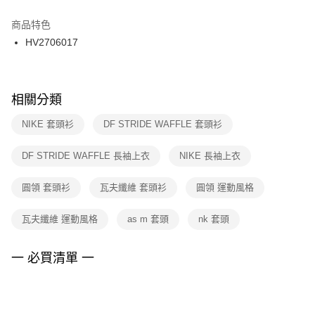
結帳頁面，進行簡訊認證並確認金額後，即可完成結帳。
２．訂單成立數日內，您將收到繳費通知簡訊。
商品特色
付款後門市自取
３．收到繳費通知簡訊後14天內，點擊此簡訊中的連結，可透過四大超商／
HV2706017
每筆NT$100，滿NT$1,500(含以上)免運費
ATM／網路銀行／等多元方式進行付款，方視為交易完成。
※ 請注意：結帳手續完成當下不需立刻繳費，但若您需要取消訂單，請聯絡
購買商品的店家。未經商家同意取消之訂單仍視為有效，需透過AFTEE先享
後付繳納相關費用。
※ 交易是否成功請以「AFTEE先享後付 」之結帳頁面顯示為準，若有關於
相關分類
是否繳費成功／繳費後需取消欲退款等相關疑問，請聯繫「AFTEE先享後付
客戶支援中心」
https://netprotections.freshdesk.com/support/home
NIKE 套頭衫
DF STRIDE WAFFLE 套頭衫
【注意事項】
DF STRIDE WAFFLE 長袖上衣
NIKE 長袖上衣
１．透過由恩沛科技股份有限公司提供之「AFTEE先享後付」服務完成之交
易，需依本服務之必要範圍內提供個人資料，並將交易相關給付款項請求債
權轉讓予恩沛科技股份有限公司。
圓領 套頭衫
瓦夫纖維 套頭衫
圓領 運動風格
２．關於個人資料處理事宜，請瀏覽以下網址：
https://aftee.tw/terms/#terms3
瓦夫纖維 運動風格
as m 套頭
nk 套頭
３．未成年的使用者請事先徵得法定代理人或監護人之同意方可使用
「AFTEE先享後付」，若未經同意申辦者引起之損失，本公司不負相關責
任。
一 必買清單 一
４．使用「AFTEE先享後付」時，將依據個別帳號之用戶狀況，依本公司即
時審查核予不同之上限額度；若仍有額度不足之情形，本公司將視審查結果
請求用戶進行身份認證。
５．嚴禁一人註冊多個帳號或使用他人資訊註冊。若發現惡意使用之情形，
恩沛科技股份有限公司將有權停止該用戶之使用額度並採取法律行動。