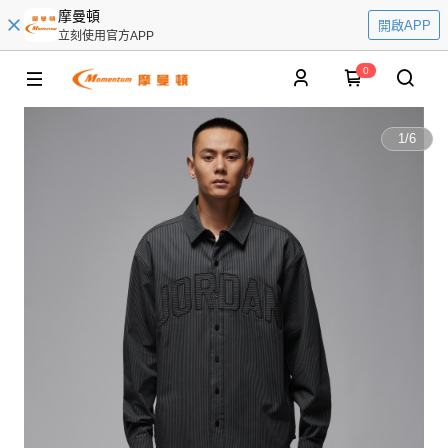
摩曼頓
開啟APP
立刻使用官方APP
0
1
/
6