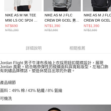
NIKE AS M NK TEE
NIKE AS M J FLC
NIKE AS M J FL
M90 LS OC SP24 男
CREW DR GCEL 男
CREW DR GCEL
長袖上衣 FQ4921121
長袖上衣 HQ4889041
長袖上衣 HQ4889
NT$690
NT$1,390
NT$1,390
NT$1,280
NT$2,680
NT$2,680
詳細說明
相關推薦
Jordan Flight 男子牛津布長袖上衣採用鈕扣開襟設計，展現
Jordan 風範。結合略帶彈性的梭織面料與寬鬆版型，左袖口飾
有刺繡品牌標誌，塑造休閒且出眾的外觀。
產品細節
面料：49% 棉 / 43% 粘纖 / 8% 氨綸
可機洗