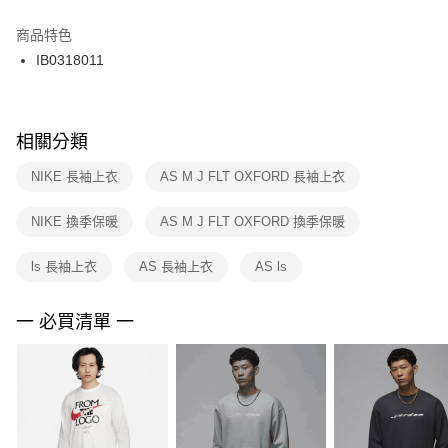
結帳頁面，進行簡訊認證並確認金額後，即可完成結帳。
２．訂單成立數日內，您將收到繳費通知簡訊。
商品特色
付款後門市自取
３．收到繳費通知簡訊後14天內，點擊此簡訊中的連結，可透過四大超商／
IB0318011
每筆NT$100，滿NT$1,500(含以上)免運費
ATM／網路銀行／等多元方式進行付款，方視為交易完成。
※ 請注意：結帳手續完成當下不需立刻繳費，但若您需要取消訂單，請聯絡
購買商品的店家。未經商家同意取消之訂單仍視為有效，需透過AFTEE先享
後付繳納相關費用。
※ 交易是否成功請以「AFTEE先享後付 」之結帳頁面顯示為準，若有關於
相關分類
是否繳費成功／繳費後需取消欲退款等相關疑問，請聯繫「AFTEE先享後付
客戶支援中心」
https://netprotections.freshdesk.com/support/home
NIKE 長袖上衣
AS M J FLT OXFORD 長袖上衣
【注意事項】
NIKE 換季保暖
AS M J FLT OXFORD 換季保暖
１．透過由恩沛科技股份有限公司提供之「AFTEE先享後付」服務完成之交
易，需依本服務之必要範圍內提供個人資料，並將交易相關給付款項請求債
權轉讓予恩沛科技股份有限公司。
ls 長袖上衣
AS 長袖上衣
AS ls
２．關於個人資料處理事宜，請瀏覽以下網址：
https://aftee.tw/terms/#terms3
３．未成年的使用者請事先徵得法定代理人或監護人之同意方可使用
一 必買清單 一
「AFTEE先享後付」，若未經同意申辦者引起之損失，本公司不負相關責
任。
４．使用「AFTEE先享後付」時，將依據個別帳號之用戶狀況，依本公司即
時審查核予不同之上限額度；若仍有額度不足之情形，本公司將視審查結果
請求用戶進行身份認證。
５．嚴禁一人註冊多個帳號或使用他人資訊註冊。若發現惡意使用之情形，
恩沛科技股份有限公司將有權停止該用戶之使用額度並採取法律行動。