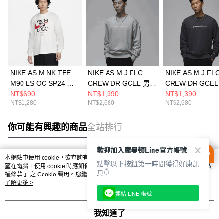
NIKE AS M NK TEE
NIKE AS M J FLC
NIKE AS M J FL
M90 LS OC SP24 男
CREW DR GCEL 男
CREW DR GCEL
長袖上衣 FQ4921121
長袖上衣 HQ4889041
長袖上衣 HQ4889
NT$690
NT$1,390
NT$1,390
NT$1,280
NT$2,680
NT$2,680
你可能有興趣的商品
全站排行
歡迎加入摩曼頓Line官方帳號
本網站中使用 cookie，欲查詢有關本網站使用 cookie 方式之詳情，及若您不希
點擊以下按鈕第一時間獲得好康訊
熱門標籤
望在電腦上使用 cookie 時應如何變更電腦的 cookie 設定，請參閱本網站「
隱私
息👇
權條款
」之 Cookie 聲明。您繼續使用本網站即表示您同意本公司得按本網站使
用條款之 Cookie 聲明使用 cookie。
了解更多 >
連結 LINE 帳號
我知道了