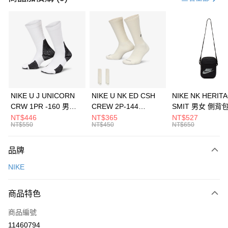
信用卡分期付款
3 期 0 利率 每期
NT$1,126
21家銀行
合作金庫商業銀行
第一商業銀行
LINE Pay
華南商業銀行
彰化商業銀行
Apple Pay
上海商業儲蓄銀行
台北富邦商業銀行
國泰世華商業銀行
兆豐國際商業銀行
悠遊付
臺灣中小企業銀行
台中商業銀行
NIKE U J UNICORN
NIKE U NK ED CSH
NIKE NK HERIT
匯豐（台灣）商業銀行
華泰商業銀行
CRW 1PR -160 男女
CREW 2P-144
SMIT 男女 側背
全盈+PAY
聯邦商業銀行
遠東國際商業銀行
中統襪 FZ3393100
EMBRDY 男女 短統襪
BA5871010
NT$446
NT$365
NT$527
元大商業銀行
永豐商業銀行
NT$550
NT$450
NT$650
AFTEE先享後付
FZ3073133
玉山商業銀行
星展（台灣）商業銀行
相關說明
台新國際商業銀行
中國信託商業銀行
品牌
【關於「AFTEE先享後付」】
台灣樂天信用卡公司
AFTEE先享後付是「在收到商品之後才付款」的支付方式。 讓您購物簡單
運送方式
NIKE
便利好安心！
１．簡單：不需註冊會員、不需綁卡、不需儲值。
7-11取貨(快速到店)
２．便利：只要手機號碼，簡訊認證，即可結帳。
商品特色
每筆NT$100，滿NT$1,500(含以上)免運費
３．安心：先確認商品／服務後，再付款。
商品編號
宅配
【「AFTEE先享後付」結帳流程】
１．於結帳方式選擇「AFTEE先享後付」後，將跳轉至「AFTEE先享後付」
11460794
每筆NT$100，滿NT$1,500(含以上)免運費