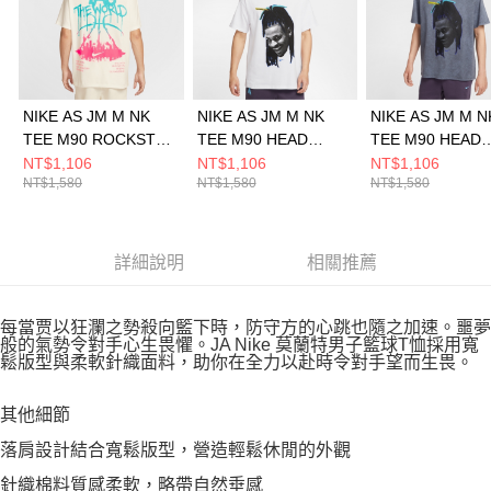
NIKE AS JM M NK
NIKE AS JM M NK
NIKE AS JM M N
TEE M90 ROCKSTAR
TEE M90 HEAD
TEE M90 HEAD
2 男 短袖上衣
LOOSE 男 短袖上衣
LOOSE 男 短袖
NT$1,106
NT$1,106
NT$1,106
NT$1,580
NT$1,580
NT$1,580
II1490133
HJ3429100
HJ3429010
詳細說明
相關推薦
每當贾以狂瀾之勢殺向籃下時，防守方的心跳也隨之加速。噩夢
般的氣勢令對手心生畏懼。JA Nike 莫蘭特男子籃球T恤採用寬
鬆版型與柔軟針織面料，助你在全力以赴時令對手望而生畏。
其他細節
落肩設計結合寬鬆版型，營造輕鬆休閒的外觀
針織棉料質感柔軟，略帶自然垂感