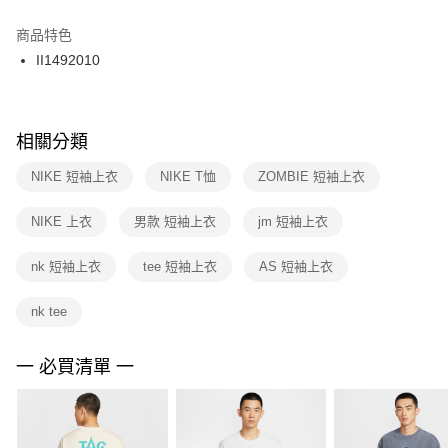
結帳頁面，進行簡訊認證並確認金額後，即可完成結帳。
２．訂單成立數日內，您將收到繳費通知簡訊。
商品特色
付款後門市自取
３．收到繳費通知簡訊後14天內，點擊此簡訊中的連結，可透過四大超商／
II1492010
每筆NT$100，滿NT$1,500(含以上)免運費
ATM／網路銀行／等多元方式進行付款，方視為交易完成。
※ 請注意：結帳手續完成當下不需立刻繳費，但若您需要取消訂單，請聯絡
購買商品的店家。未經商家同意取消之訂單仍視為有效，需透過AFTEE先享
後付繳納相關費用。
※ 交易是否成功請以「AFTEE先享後付 」之結帳頁面顯示為準，若有關於
相關分類
是否繳費成功／繳費後需取消欲退款等相關疑問，請聯繫「AFTEE先享後付
客戶支援中心」
https://netprotections.freshdesk.com/support/home
NIKE 短袖上衣
NIKE T恤
ZOMBIE 短袖上衣
【注意事項】
NIKE 上衣
男款 短袖上衣
jm 短袖上衣
１．透過由恩沛科技股份有限公司提供之「AFTEE先享後付」服務完成之交
易，需依本服務之必要範圍內提供個人資料，並將交易相關給付款項請求債
權轉讓予恩沛科技股份有限公司。
nk 短袖上衣
tee 短袖上衣
AS 短袖上衣
２．關於個人資料處理事宜，請瀏覽以下網址：
https://aftee.tw/terms/#terms3
nk tee
３．未成年的使用者請事先徵得法定代理人或監護人之同意方可使用
「AFTEE先享後付」，若未經同意申辦者引起之損失，本公司不負相關責
任。
一 必買清單 一
４．使用「AFTEE先享後付」時，將依據個別帳號之用戶狀況，依本公司即
時審查核予不同之上限額度；若仍有額度不足之情形，本公司將視審查結果
請求用戶進行身份認證。
５．嚴禁一人註冊多個帳號或使用他人資訊註冊。若發現惡意使用之情形，
恩沛科技股份有限公司將有權停止該用戶之使用額度並採取法律行動。