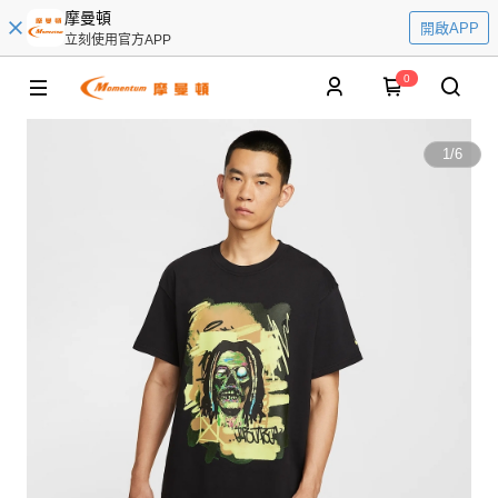
摩曼頓
開啟APP
立刻使用官方APP
0
1
/
6