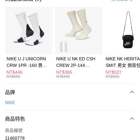
信用卡分期付款
3 期 0 利率 每期
NT$526
21家銀行
合作金庫商業銀行
第一商業銀行
LINE Pay
華南商業銀行
彰化商業銀行
Apple Pay
上海商業儲蓄銀行
台北富邦商業銀行
國泰世華商業銀行
兆豐國際商業銀行
悠遊付
臺灣中小企業銀行
台中商業銀行
NIKE U J UNICORN
NIKE U NK ED CSH
NIKE NK HERIT
匯豐（台灣）商業銀行
華泰商業銀行
CRW 1PR -160 男女
CREW 2P-144
SMIT 男女 側背
全盈+PAY
聯邦商業銀行
遠東國際商業銀行
中統襪 FZ3393100
EMBRDY 男女 短統襪
BA5871010
NT$446
NT$365
NT$527
元大商業銀行
永豐商業銀行
NT$550
NT$450
NT$650
AFTEE先享後付
FZ3073133
玉山商業銀行
星展（台灣）商業銀行
相關說明
台新國際商業銀行
中國信託商業銀行
品牌
【關於「AFTEE先享後付」】
台灣樂天信用卡公司
AFTEE先享後付是「在收到商品之後才付款」的支付方式。 讓您購物簡單
運送方式
NIKE
便利好安心！
１．簡單：不需註冊會員、不需綁卡、不需儲值。
7-11取貨(快速到店)
２．便利：只要手機號碼，簡訊認證，即可結帳。
商品特色
每筆NT$100，滿NT$1,500(含以上)免運費
３．安心：先確認商品／服務後，再付款。
商品編號
宅配
【「AFTEE先享後付」結帳流程】
１．於結帳方式選擇「AFTEE先享後付」後，將跳轉至「AFTEE先享後付」
11460778
每筆NT$100，滿NT$1,500(含以上)免運費