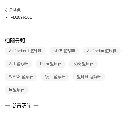
結帳頁面，進行簡訊認證並確認金額後，即可完成結帳。
２．訂單成立數日內，您將收到繳費通知簡訊。
商品特色
付款後門市自取
３．收到繳費通知簡訊後14天內，點擊此簡訊中的連結，可透過四大超商／
FD2596101
每筆NT$100，滿NT$1,500(含以上)免運費
ATM／網路銀行／等多元方式進行付款，方視為交易完成。
※ 請注意：結帳手續完成當下不需立刻繳費，但若您需要取消訂單，請聯絡
購買商品的店家。未經商家同意取消之訂單仍視為有效，需透過AFTEE先享
後付繳納相關費用。
※ 交易是否成功請以「AFTEE先享後付 」之結帳頁面顯示為準，若有關於
相關分類
是否繳費成功／繳費後需取消欲退款等相關疑問，請聯繫「AFTEE先享後付
客戶支援中心」
https://netprotections.freshdesk.com/support/home
Air Jordan 1 籃球鞋
NIKE 籃球鞋
Air Jordan 籃球鞋
【注意事項】
AJ1 籃球鞋
Retro 籃球鞋
女款 籃球鞋
１．透過由恩沛科技股份有限公司提供之「AFTEE先享後付」服務完成之交
易，需依本服務之必要範圍內提供個人資料，並將交易相關給付款項請求債
權轉讓予恩沛科技股份有限公司。
WMNS 籃球鞋
復古 籃球鞋
籃球鞋 運動鞋
２．關於個人資料處理事宜，請瀏覽以下網址：
https://aftee.tw/terms/#terms3
hi 籃球鞋
３．未成年的使用者請事先徵得法定代理人或監護人之同意方可使用
「AFTEE先享後付」，若未經同意申辦者引起之損失，本公司不負相關責
任。
一 必買清單 一
４．使用「AFTEE先享後付」時，將依據個別帳號之用戶狀況，依本公司即
時審查核予不同之上限額度；若仍有額度不足之情形，本公司將視審查結果
請求用戶進行身份認證。
５．嚴禁一人註冊多個帳號或使用他人資訊註冊。若發現惡意使用之情形，
恩沛科技股份有限公司將有權停止該用戶之使用額度並採取法律行動。