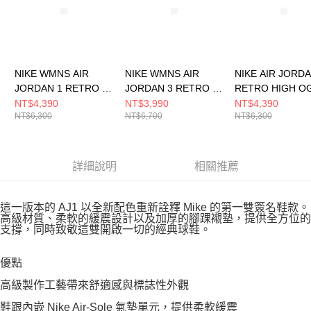
NIKE WMNS AIR
NIKE WMNS AIR
NIKE AIR JORDA
JORDAN 1 RETRO HI
JORDAN 3 RETRO 女
RETRO HIGH O
OG 女 籃球鞋
籃球鞋 CK9246100
籃球鞋 DZ54854
NT$4,390
NT$3,990
NT$4,390
NT$6,300
NT$6,700
NT$6,300
FD2596602
詳細說明
相關推薦
這一版本的 AJ1 以全新配色重新詮釋 Mike 的第一雙簽名鞋款。
高級材質、柔軟的緩震設計以及加厚的腳踝襯墊，提供全方位的
支撐，同時致敬這雙開啟一切的經典球鞋。
優點
高級製作工藝帶來舒適感與標誌性外觀
鞋跟內嵌 Nike Air-Sole 氣墊單元，提供柔軟緩震