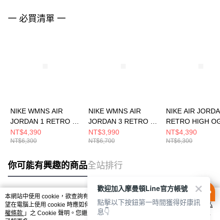
一 必買清單 一
NIKE WMNS AIR
NIKE WMNS AIR
NIKE AIR JORDA
JORDAN 1 RETRO HI
JORDAN 3 RETRO 女
RETRO HIGH O
OG 女 籃球鞋
籃球鞋 CK9246100
籃球鞋 DZ54854
NT$4,390
NT$3,990
NT$4,390
NT$6,300
NT$6,700
NT$6,300
FD2596602
你可能有興趣的商品
全站排行
歡迎加入摩曼頓Line官方帳號
本網站中使用 cookie，欲查詢有關本網站使用 cookie 方式之詳情，及若您不希
點擊以下按鈕第一時間獲得好康訊
熱門標籤
望在電腦上使用 cookie 時應如何變更電腦的 cookie 設定，請參閱本網站「
隱私
息👇
權條款
」之 Cookie 聲明。您繼續使用本網站即表示您同意本公司得按本網站使