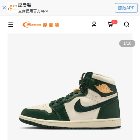
摩曼頓
開啟APP
立刻使用官方APP
0
1
/
10