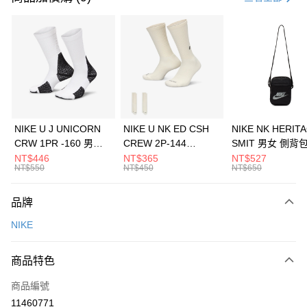
信用卡分期付款
3 期 0 利率 每期
NT$2,100
21家銀行
合作金庫商業銀行
第一商業銀行
LINE Pay
華南商業銀行
彰化商業銀行
Apple Pay
上海商業儲蓄銀行
台北富邦商業銀行
國泰世華商業銀行
兆豐國際商業銀行
悠遊付
臺灣中小企業銀行
台中商業銀行
NIKE U J UNICORN
NIKE U NK ED CSH
NIKE NK HERIT
匯豐（台灣）商業銀行
華泰商業銀行
CRW 1PR -160 男女
CREW 2P-144
SMIT 男女 側背
全盈+PAY
聯邦商業銀行
遠東國際商業銀行
中統襪 FZ3393100
EMBRDY 男女 短統襪
BA5871010
NT$446
NT$365
NT$527
元大商業銀行
永豐商業銀行
NT$550
NT$450
NT$650
AFTEE先享後付
FZ3073133
玉山商業銀行
星展（台灣）商業銀行
相關說明
台新國際商業銀行
中國信託商業銀行
品牌
【關於「AFTEE先享後付」】
台灣樂天信用卡公司
AFTEE先享後付是「在收到商品之後才付款」的支付方式。 讓您購物簡單
運送方式
NIKE
便利好安心！
１．簡單：不需註冊會員、不需綁卡、不需儲值。
7-11取貨(快速到店)
２．便利：只要手機號碼，簡訊認證，即可結帳。
商品特色
每筆NT$100，滿NT$1,500(含以上)免運費
３．安心：先確認商品／服務後，再付款。
商品編號
宅配
【「AFTEE先享後付」結帳流程】
１．於結帳方式選擇「AFTEE先享後付」後，將跳轉至「AFTEE先享後付」
11460771
每筆NT$100，滿NT$1,500(含以上)免運費