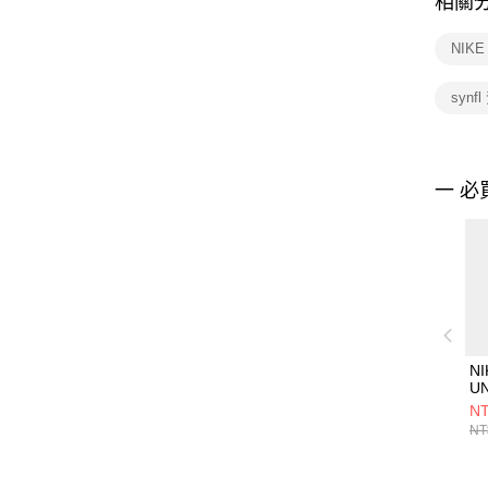
相關
NIK
synf
一 必
NI
UN
SY
NT
帽
NT
FB