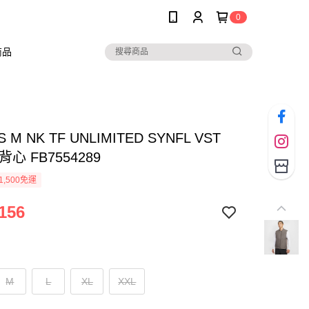
0
商品
S M NK TF UNLIMITED SYNFL VST
心 FB7554289
1,500免運
156
M
L
XL
XXL