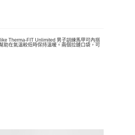
herma-FIT Unlimited 男子訓練馬甲可內搭
暖性能，幫助在氣溫較低時保持溫暖。兩個拉鏈口袋，可