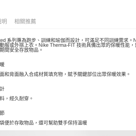
說明
相關推薦
mited 系列專為跑步、訓練和瑜伽而設計，可滿足不同訓練需求。Nike T
動服或外搭上衣。Nike Therma-FIT 技術具備出眾的保
期間安全存放物品。
暖
面和背面融入合成材質填充物，賦予關鍵部位出眾保暖效果。
計
料，經久耐穿。
節
袋便於存取物品，還可幫助雙手保持溫暖