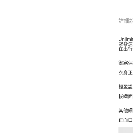
詳細
Unli
緊身運
在出行
御寒保
衣身正
輕盈設
梭織面
其他細
正面口