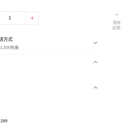
清除
紀錄
送方式
1,500免運
次付款
期付款
0 利率 每期
NT$1,026
21家銀行
庫商業銀行
第一商業銀行
業銀行
彰化商業銀行
業儲蓄銀行
台北富邦商業銀行
華商業銀行
兆豐國際商業銀行
4289
小企業銀行
台中商業銀行