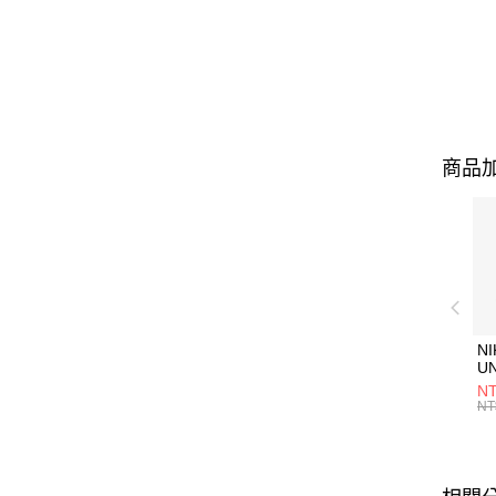
商品加
NI
U
1P
NT
統
NT