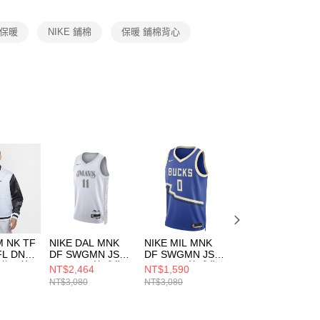
項】
恩沛科技股份有限公司提供之「AFTEE先享後付」服務完成之
 保暖
NIKE 鋪棉
保暖 鋪棉背心
依本服務之必要範圍內提供個人資料，並將交易相關給付款項請
讓予恩沛科技股份有限公司。
個人資料處理事宜，請瀏覽以下網址：
ee.tw/terms/#terms3
年的使用者請事先徵得法定代理人或監護人之同意方可使用
E先享後付」，若未經同意申辦者引起之損失，本公司不負相關責
AFTEE先享後付」時，將依據個別帳號之用戶狀況，依本公司
核予不同之上限額度；若仍有額度不足之情形，本公司將視審查
用戶進行身份認證。
一人註冊多個帳號或使用他人資訊註冊。若發現惡意使用之情
科技股份有限公司將有權停止該用戶之使用額度並採取法律行
M NK TF
NIKE DAL MNK
NIKE MIL MNK
NIKE LAL MNK
FL DNA
DF SWGMN JSY
DF SWGMN JSY
DF SWGMN JSY
男 休閒外
CE 24 男 籃球背心
CE 24 男 籃球背心
STM 22 男 籃球
NT$2,464
NT$1,590
NT$1,590
3043
FQ4339101
FQ4349483
心 DO9530508
NT$3,080
NT$3,080
NT$3,080