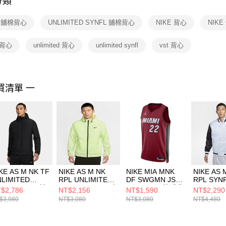
分類
【注意事
１．透過由
E 鋪棉背心
UNLIMITED SYNFL 鋪棉背心
NIKE 背心
NIKE
交易，需
求債權轉
２．關於
l 背心
unlimited 背心
unlimited synfl
vst 背心
https://aft
３．未成
「AFTE
任。
買清單 一
４．使用「
即時審查
結果請求
５．嚴禁
形，恩沛
動。
KE AS M NK TF
NIKE AS M NK
NIKE MIA MNK
NIKE AS 
LIMITED
RPL UNLIMITED
DF SWGMN JSY
RPL SYN
NFL JKT 男 連
JKT GCEL 男 風衣
STM 22 男 籃球背
WVN J 
$2,786
NT$2,156
NT$1,590
NT$2,290
外套
外套 IF0373731
心 DO9532608
套 FZ066
$3,980
NT$3,080
NT$3,080
NT$4,480
7545010