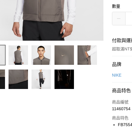
數量
付款與運
超取滿NT$
付款方式
品牌
信用卡一
NIKE
信用卡分
商品特色
3 期 
商品編號
合作金
LINE Pay
11460754
華南商
Apple Pay
上海商
商品特色
國泰世
FB755
悠遊付
臺灣中