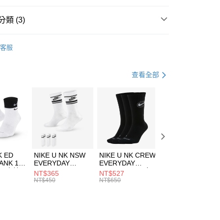
台灣）商業銀行
華泰商業銀行
業銀行
遠東國際商業銀行
類 (3)
業銀行
永豐商業銀行
享後付
業銀行
星展（台灣）商業銀行
KE
服飾
客服
際商業銀行
中國信託商業銀行
FTEE先享後付」】
外套
背心外套
天信用卡公司
先享後付是「在收到商品之後才付款」的支付方式。 讓您購物簡單
心！
健身重訓
服飾
查看全部
：不需註冊會員、不需綁卡、不需儲值。
：只要手機號碼，簡訊認證，即可結帳。
(快速到店)
：先確認商品／服務後，再付款。
00，滿NT$1,500(含以上)免運費
EE先享後付」結帳流程】
方式選擇「AFTEE先享後付」後，將跳轉至「AFTEE先享後
頁面，進行簡訊認證並確認金額後，即可完成結帳。
00，滿NT$1,500(含以上)免運費
成立數日內，您將收到繳費通知簡訊。
費通知簡訊後14天內，點擊此簡訊中的連結，可透過四大超商
市自取
K ED
NIKE U NK NSW
NIKE U NK CREW
NIKE U NK
網路銀行／等多元方式進行付款，方視為交易完成。
ANK 1P
EVERYDAY
EVERYDAY
EVERYDAY LTW
00，滿NT$1,500(含以上)免運費
：結帳手續完成當下不需立刻繳費，但若您需要取消訂單，請聯
 男 中統
ESSENTIAL CR
BBALL 3PR 男女
ANKLE 3PR 男女
NT$365
NT$527
NT$365
的店家。未經商家同意取消之訂單仍視為有效，需透過AFTEE
8104
男女 短統襪
長統襪
踝襪 SX7677010
NT$450
NT$650
NT$450
繳納相關費用。
DX5089103
DA2123010
否成功請以「AFTEE先享後付 」之結帳頁面顯示為準，若有關於
功／繳費後需取消欲退款等相關疑問，請聯繫「AFTEE先享後
援中心」
https://netprotections.freshdesk.com/support/home