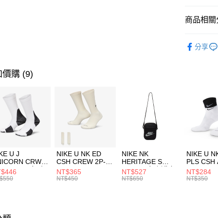
匯豐（
全盈+PAY
聯邦商
商品相關分
元大商
AFTEE先
玉山商
品牌
NI
相關說明
分享
台新國
【關於「A
男性商品
台灣樂
AFTEE
便利好安
運動類型
運送方式
價購 (9)
１．簡單
２．便利
7-11取貨
３．安心
每筆NT$1
【「AFT
宅配
１．於結帳
付」結帳
每筆NT$1
２．訂單
３．收到繳
付款後門
KE U J
NIKE U NK ED
NIKE NK
NIKE U N
／ATM／
NICORN CRW
CSH CREW 2P-
HERITAGE S
PLS CSH 
每筆NT$1
※ 請注意
R -160 男女 中
144 EMBRDY 男
SMIT 男女 側背包
144 DBL
$446
NT$365
NT$527
NT$284
絡購買商品
襪 FZ3393100
女 短統襪
BA5871010
襪 DH405
$550
NT$450
NT$650
NT$350
先享後付
FZ3073133
※ 交易是
是否繳費成
付客戶支