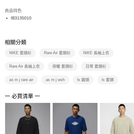
結帳頁面，進行簡訊認證並確認金額後，即可完成結帳。
２．訂單成立數日內，您將收到繳費通知簡訊。
商品特色
付款後門市自取
３．收到繳費通知簡訊後14天內，點擊此簡訊中的連結，可透過四大超商／
IB3135010
每筆NT$100，滿NT$1,500(含以上)免運費
ATM／網路銀行／等多元方式進行付款，方視為交易完成。
※ 請注意：結帳手續完成當下不需立刻繳費，但若您需要取消訂單，請聯絡
購買商品的店家。未經商家同意取消之訂單仍視為有效，需透過AFTEE先享
後付繳納相關費用。
※ 交易是否成功請以「AFTEE先享後付 」之結帳頁面顯示為準，若有關於
相關分類
是否繳費成功／繳費後需取消欲退款等相關疑問，請聯繫「AFTEE先享後付
客戶支援中心」
https://netprotections.freshdesk.com/support/home
NIKE 套頭衫
Rare Air 套頭衫
NIKE 長袖上衣
【注意事項】
Rare Air 長袖上衣
保暖 套頭衫
日常 套頭衫
１．透過由恩沛科技股份有限公司提供之「AFTEE先享後付」服務完成之交
易，需依本服務之必要範圍內提供個人資料，並將交易相關給付款項請求債
權轉讓予恩沛科技股份有限公司。
as m j rare air
as m j wsh
ls 圓領
ls 套頭
２．關於個人資料處理事宜，請瀏覽以下網址：
https://aftee.tw/terms/#terms3
３．未成年的使用者請事先徵得法定代理人或監護人之同意方可使用
一 必買清單 一
「AFTEE先享後付」，若未經同意申辦者引起之損失，本公司不負相關責
任。
４．使用「AFTEE先享後付」時，將依據個別帳號之用戶狀況，依本公司即
時審查核予不同之上限額度；若仍有額度不足之情形，本公司將視審查結果
請求用戶進行身份認證。
５．嚴禁一人註冊多個帳號或使用他人資訊註冊。若發現惡意使用之情形，
恩沛科技股份有限公司將有權停止該用戶之使用額度並採取法律行動。