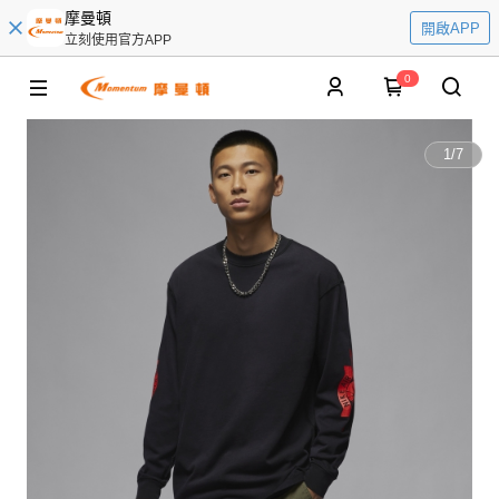
摩曼頓
開啟APP
立刻使用官方APP
0
1
/
7