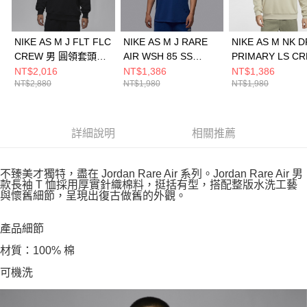
NIKE AS M J FLT FLC
NIKE AS M J RARE
NIKE AS M NK D
CREW 男 圓領套頭衫
AIR WSH 85 SS
PRIMARY LS C
FV7260010
CREW 男 短袖上衣
男 圓領套頭衫
NT$2,016
NT$1,386
NT$1,386
NT$2,880
NT$1,980
NT$1,980
IB3131485
FZ0972251
詳細說明
相關推薦
不臻美才獨特，盡在 Jordan Rare Air 系列。Jordan Rare Air 男
款長袖 T 恤採用厚實針織棉料，挺括有型，搭配整版水洗工藝
與懷舊細節，呈現出復古做舊的外觀。
產品細節
材質：100% 棉
可機洗