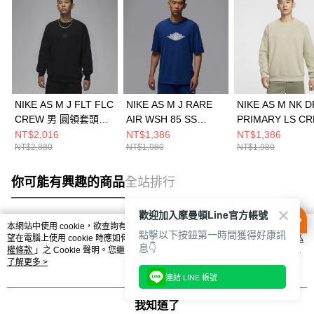
NIKE AS M J FLT FLC
NIKE AS M J RARE
NIKE AS M NK D
CREW 男 圓領套頭衫
AIR WSH 85 SS
PRIMARY LS C
FV7260010
CREW 男 短袖上衣
男 圓領套頭衫
NT$2,016
NT$1,386
NT$1,386
NT$2,880
NT$1,980
NT$1,980
IB3131485
FZ0972251
你可能有興趣的商品
全站排行
歡迎加入摩曼頓Line官方帳號
本網站中使用 cookie，欲查詢有關本網站使用 cookie 方式之詳情，及若您不希
點擊以下按鈕第一時間獲得好康訊
熱門標籤
望在電腦上使用 cookie 時應如何變更電腦的 cookie 設定，請參閱本網站「
隱私
息👇
權條款
」之 Cookie 聲明。您繼續使用本網站即表示您同意本公司得按本網站使
用條款之 Cookie 聲明使用 cookie。
了解更多 >
連結 LINE 帳號
我知道了