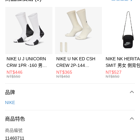
信用卡分期付款
3 期 0 利率 每期
NT$726
21家銀行
合作金庫商業銀行
第一商業銀行
LINE Pay
華南商業銀行
彰化商業銀行
Apple Pay
上海商業儲蓄銀行
台北富邦商業銀行
國泰世華商業銀行
兆豐國際商業銀行
悠遊付
臺灣中小企業銀行
台中商業銀行
NIKE U J UNICORN
NIKE U NK ED CSH
NIKE NK HERIT
匯豐（台灣）商業銀行
華泰商業銀行
CRW 1PR -160 男女
CREW 2P-144
SMIT 男女 側背
全盈+PAY
聯邦商業銀行
遠東國際商業銀行
中統襪 FZ3393100
EMBRDY 男女 短統襪
BA5871010
NT$446
NT$365
NT$527
元大商業銀行
永豐商業銀行
NT$550
NT$450
NT$650
AFTEE先享後付
FZ3073133
玉山商業銀行
星展（台灣）商業銀行
相關說明
台新國際商業銀行
中國信託商業銀行
品牌
【關於「AFTEE先享後付」】
台灣樂天信用卡公司
AFTEE先享後付是「在收到商品之後才付款」的支付方式。 讓您購物簡單
運送方式
NIKE
便利好安心！
１．簡單：不需註冊會員、不需綁卡、不需儲值。
7-11取貨(快速到店)
２．便利：只要手機號碼，簡訊認證，即可結帳。
商品特色
每筆NT$100，滿NT$1,500(含以上)免運費
３．安心：先確認商品／服務後，再付款。
商品編號
宅配
【「AFTEE先享後付」結帳流程】
１．於結帳方式選擇「AFTEE先享後付」後，將跳轉至「AFTEE先享後付」
11460711
每筆NT$100，滿NT$1,500(含以上)免運費