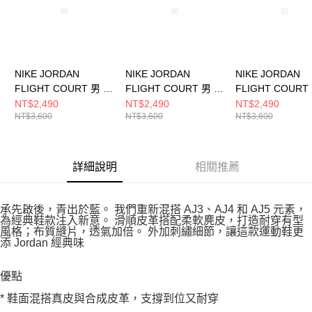
NIKE JORDAN
NIKE JORDAN
NIKE JORDAN
FLIGHT COURT 男 籃
FLIGHT COURT 男 籃
FLIGHT COURT
球鞋 IM6665181
球鞋 HF3255301
球鞋 HF3255011
NT$2,490
NT$2,490
NT$2,490
NT$3,600
NT$3,600
NT$3,600
詳細說明
相關推薦
承先啟後，青出於藍。 我們重新混搭 AJ3、AJ4 和 AJ5 元素，
為經典鞋款注入新意。 滑順皮革搭配柔軟麂皮，打造耐穿有型
風格；布質縫片，透氣加倍。 外加刺繡細節，讓這款運動鞋更
添 Jordan 經典味
優點
* 鞋面混搭真皮與合成皮革，支撐到位又耐穿