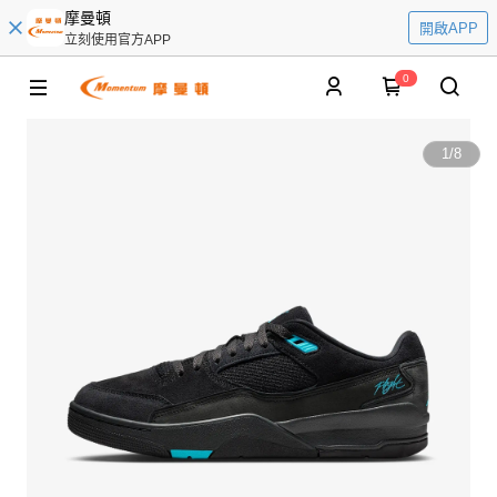
摩曼頓
開啟APP
立刻使用官方APP
0
1
/
8