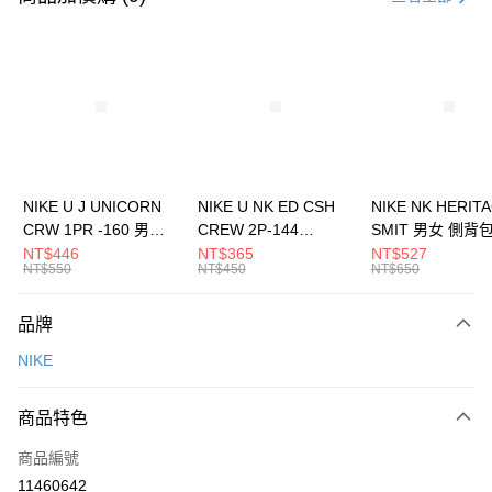
信用卡分期付款
3 期 0 利率 每期
NT$1,200
21家銀行
合作金庫商業銀行
第一商業銀行
LINE Pay
華南商業銀行
彰化商業銀行
Apple Pay
上海商業儲蓄銀行
台北富邦商業銀行
國泰世華商業銀行
兆豐國際商業銀行
悠遊付
臺灣中小企業銀行
台中商業銀行
NIKE U J UNICORN
NIKE U NK ED CSH
NIKE NK HERIT
匯豐（台灣）商業銀行
華泰商業銀行
CRW 1PR -160 男女
CREW 2P-144
SMIT 男女 側背
全盈+PAY
聯邦商業銀行
遠東國際商業銀行
中統襪 FZ3393100
EMBRDY 男女 短統襪
BA5871010
NT$446
NT$365
NT$527
元大商業銀行
永豐商業銀行
NT$550
NT$450
NT$650
AFTEE先享後付
FZ3073133
玉山商業銀行
星展（台灣）商業銀行
相關說明
台新國際商業銀行
中國信託商業銀行
品牌
【關於「AFTEE先享後付」】
台灣樂天信用卡公司
AFTEE先享後付是「在收到商品之後才付款」的支付方式。 讓您購物簡單
運送方式
NIKE
便利好安心！
１．簡單：不需註冊會員、不需綁卡、不需儲值。
7-11取貨(快速到店)
２．便利：只要手機號碼，簡訊認證，即可結帳。
商品特色
每筆NT$100，滿NT$1,500(含以上)免運費
３．安心：先確認商品／服務後，再付款。
商品編號
宅配
【「AFTEE先享後付」結帳流程】
１．於結帳方式選擇「AFTEE先享後付」後，將跳轉至「AFTEE先享後付」
11460642
每筆NT$100，滿NT$1,500(含以上)免運費