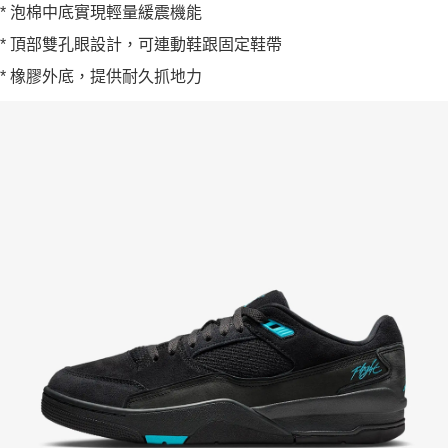
* 泡棉中底實現輕量緩震機能
* 頂部雙孔眼設計，可連動鞋跟固定鞋帶
* 橡膠外底，提供耐久抓地力