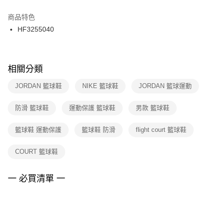
結帳頁面，進行簡訊認證並確認金額後，即可完成結帳。
２．訂單成立數日內，您將收到繳費通知簡訊。
商品特色
付款後門市自取
３．收到繳費通知簡訊後14天內，點擊此簡訊中的連結，可透過四大超商／
HF3255040
每筆NT$100，滿NT$1,500(含以上)免運費
ATM／網路銀行／等多元方式進行付款，方視為交易完成。
※ 請注意：結帳手續完成當下不需立刻繳費，但若您需要取消訂單，請聯絡
購買商品的店家。未經商家同意取消之訂單仍視為有效，需透過AFTEE先享
後付繳納相關費用。
※ 交易是否成功請以「AFTEE先享後付 」之結帳頁面顯示為準，若有關於
相關分類
是否繳費成功／繳費後需取消欲退款等相關疑問，請聯繫「AFTEE先享後付
客戶支援中心」
https://netprotections.freshdesk.com/support/home
JORDAN 籃球鞋
NIKE 籃球鞋
JORDAN 籃球運動
【注意事項】
防滑 籃球鞋
運動保護 籃球鞋
男款 籃球鞋
１．透過由恩沛科技股份有限公司提供之「AFTEE先享後付」服務完成之交
易，需依本服務之必要範圍內提供個人資料，並將交易相關給付款項請求債
權轉讓予恩沛科技股份有限公司。
籃球鞋 運動保護
籃球鞋 防滑
flight court 籃球鞋
２．關於個人資料處理事宜，請瀏覽以下網址：
https://aftee.tw/terms/#terms3
COURT 籃球鞋
３．未成年的使用者請事先徵得法定代理人或監護人之同意方可使用
「AFTEE先享後付」，若未經同意申辦者引起之損失，本公司不負相關責
任。
一 必買清單 一
４．使用「AFTEE先享後付」時，將依據個別帳號之用戶狀況，依本公司即
時審查核予不同之上限額度；若仍有額度不足之情形，本公司將視審查結果
請求用戶進行身份認證。
５．嚴禁一人註冊多個帳號或使用他人資訊註冊。若發現惡意使用之情形，
恩沛科技股份有限公司將有權停止該用戶之使用額度並採取法律行動。