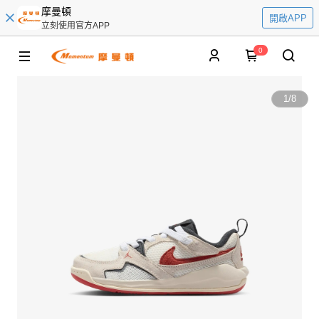
摩曼頓
開啟APP
立刻使用官方APP
0
1
/
8