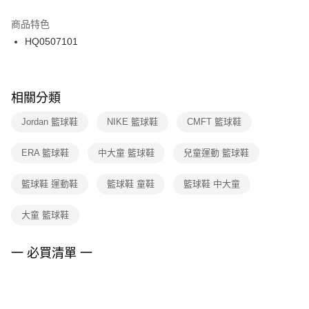
結帳頁面，進行簡訊認證並確認金額後，即可完成結帳。
２．訂單成立數日內，您將收到繳費通知簡訊。
商品特色
付款後門市自取
３．收到繳費通知簡訊後14天內，點擊此簡訊中的連結，可透過四大超商／
HQ0507101
每筆NT$100，滿NT$1,500(含以上)免運費
ATM／網路銀行／等多元方式進行付款，方視為交易完成。
※ 請注意：結帳手續完成當下不需立刻繳費，但若您需要取消訂單，請聯絡
購買商品的店家。未經商家同意取消之訂單仍視為有效，需透過AFTEE先享
後付繳納相關費用。
※ 交易是否成功請以「AFTEE先享後付 」之結帳頁面顯示為準，若有關於
相關分類
是否繳費成功／繳費後需取消欲退款等相關疑問，請聯繫「AFTEE先享後付
客戶支援中心」
https://netprotections.freshdesk.com/support/home
Jordan 籃球鞋
NIKE 籃球鞋
CMFT 籃球鞋
【注意事項】
ERA 籃球鞋
中大童 籃球鞋
兒童運動 籃球鞋
１．透過由恩沛科技股份有限公司提供之「AFTEE先享後付」服務完成之交
易，需依本服務之必要範圍內提供個人資料，並將交易相關給付款項請求債
權轉讓予恩沛科技股份有限公司。
籃球鞋 運動鞋
籃球鞋 童鞋
籃球鞋 中大童
２．關於個人資料處理事宜，請瀏覽以下網址：
https://aftee.tw/terms/#terms3
大童 籃球鞋
３．未成年的使用者請事先徵得法定代理人或監護人之同意方可使用
「AFTEE先享後付」，若未經同意申辦者引起之損失，本公司不負相關責
任。
一 必買清單 一
４．使用「AFTEE先享後付」時，將依據個別帳號之用戶狀況，依本公司即
時審查核予不同之上限額度；若仍有額度不足之情形，本公司將視審查結果
請求用戶進行身份認證。
５．嚴禁一人註冊多個帳號或使用他人資訊註冊。若發現惡意使用之情形，
恩沛科技股份有限公司將有權停止該用戶之使用額度並採取法律行動。