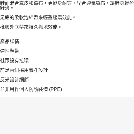
鞋面混合真皮和織布，更挺身耐穿，配合透氣織布，讓鞋身輕盈
舒適。
足底的柔軟泡綿帶來輕盈緩震效能。
橡膠外底帶來持久抓地效能。
產品詳情
彈性鞋帶
鞋跟設有拉環
前足內側採用氣孔設計
反光設計細節
並非用作個人防護裝備 (PPE)