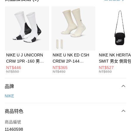
信用卡分期付款
3 期 0 利率 每期
NT$733
21家銀行
合作金庫商業銀行
第一商業銀行
LINE Pay
華南商業銀行
彰化商業銀行
Apple Pay
上海商業儲蓄銀行
台北富邦商業銀行
國泰世華商業銀行
兆豐國際商業銀行
悠遊付
臺灣中小企業銀行
台中商業銀行
NIKE U J UNICORN
NIKE U NK ED CSH
NIKE NK HERIT
匯豐（台灣）商業銀行
華泰商業銀行
CRW 1PR -160 男女
CREW 2P-144
SMIT 男女 側背
全盈+PAY
聯邦商業銀行
遠東國際商業銀行
中統襪 FZ3393100
EMBRDY 男女 短統襪
BA5871010
NT$446
NT$365
NT$527
元大商業銀行
永豐商業銀行
NT$550
NT$450
NT$650
AFTEE先享後付
FZ3073133
玉山商業銀行
星展（台灣）商業銀行
相關說明
台新國際商業銀行
中國信託商業銀行
品牌
【關於「AFTEE先享後付」】
台灣樂天信用卡公司
AFTEE先享後付是「在收到商品之後才付款」的支付方式。 讓您購物簡單
運送方式
NIKE
便利好安心！
１．簡單：不需註冊會員、不需綁卡、不需儲值。
7-11取貨(快速到店)
２．便利：只要手機號碼，簡訊認證，即可結帳。
商品特色
每筆NT$100，滿NT$1,500(含以上)免運費
３．安心：先確認商品／服務後，再付款。
商品編號
宅配
【「AFTEE先享後付」結帳流程】
１．於結帳方式選擇「AFTEE先享後付」後，將跳轉至「AFTEE先享後付」
11460598
每筆NT$100，滿NT$1,500(含以上)免運費