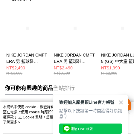
NIKE JORDAN CMFT
NIKE JORDAN CMFT
NIKE JORDAN L
ERA 男 籃球鞋
ERA 男 籃球鞋
5 (GS) 中大童 
HJ6777200
HJ6777400
IM5166302
NT$2,490
NT$2,490
NT$1,990
NT$3,600
NT$3,600
NT$2,900
你可能有興趣的商品
全站排行
歡迎加入摩曼頓Line官方帳號
本網站中使用 cookie，欲查詢有關本網站使用 cookie 方式之詳情，及若您不希
點擊以下按鈕第一時間獲得好康訊
熱門標籤
望在電腦上使用 cookie 時應如何變更電腦的 cookie 設定，請參閱本網站「
隱私
息👇
權條款
」之 Cookie 聲明。您繼續使用本網站即表示您同意本公司得按本網站使
用條款之 Cookie 聲明使用 cookie。
了解更多 >
連結 LINE 帳號