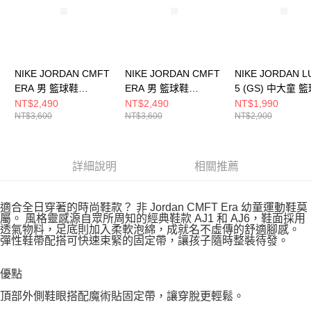
NIKE JORDAN CMFT
NIKE JORDAN CMFT
NIKE JORDAN L
ERA 男 籃球鞋
ERA 男 籃球鞋
5 (GS) 中大童 
HJ6777200
HJ6777400
IM5166302
NT$2,490
NT$2,490
NT$1,990
NT$3,600
NT$3,600
NT$2,900
詳細說明
相關推薦
適合全日穿著的時尚鞋款？ 非 Jordan CMFT Era 幼童運動鞋莫
屬。 風格靈感源自眾所周知的經典鞋款 AJ1 和 AJ6，鞋面採用
透氣物料，足底則加入柔軟泡綿，成就名不虛傳的舒適腳感。
彈性鞋帶配搭可快速束緊的固定帶，讓孩子隨時整裝待發。
優點
頂部外側鞋眼搭配魔術貼固定帶，讓穿脫更輕鬆。