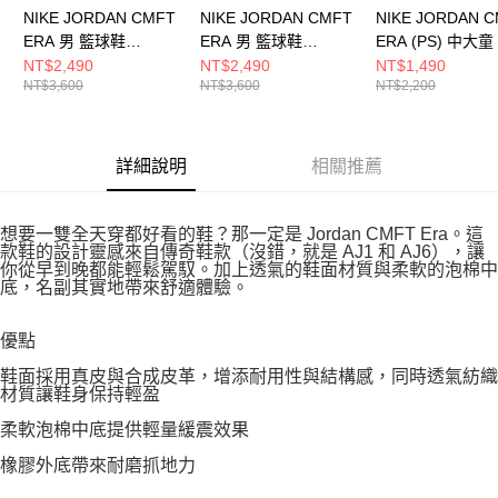
NIKE JORDAN CMFT
NIKE JORDAN CMFT
NIKE JORDAN 
ERA 男 籃球鞋
ERA 男 籃球鞋
ERA (PS) 中大
HJ6777400
HJ6777200
鞋 HQ0507101
NT$2,490
NT$2,490
NT$1,490
NT$3,600
NT$3,600
NT$2,200
詳細說明
相關推薦
想要一雙全天穿都好看的鞋？那一定是 Jordan CMFT Era。這
款鞋的設計靈感來自傳奇鞋款（沒錯，就是 AJ1 和 AJ6），讓
你從早到晚都能輕鬆駕馭。加上透氣的鞋面材質與柔軟的泡棉中
底，名副其實地帶來舒適體驗。
優點
鞋面採用真皮與合成皮革，增添耐用性與結構感，同時透氣紡織
材質讓鞋身保持輕盈
柔軟泡棉中底提供輕量緩震效果
橡膠外底帶來耐磨抓地力