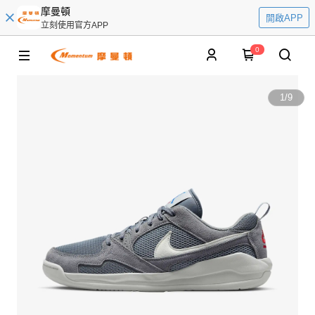
摩曼頓
開啟APP
立刻使用官方APP
0
1
/
9