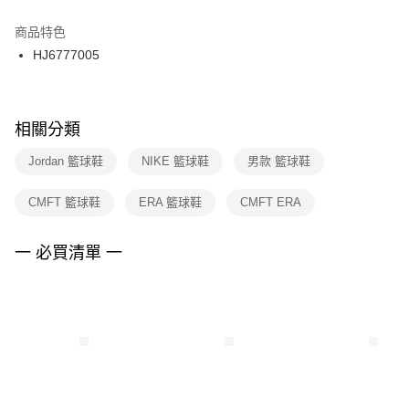
結帳頁面，進行簡訊認證並確認金額後，即可完成結帳。
２．訂單成立數日內，您將收到繳費通知簡訊。
商品特色
付款後門市自取
３．收到繳費通知簡訊後14天內，點擊此簡訊中的連結，可透過四大超商／
HJ6777005
每筆NT$100，滿NT$1,500(含以上)免運費
ATM／網路銀行／等多元方式進行付款，方視為交易完成。
※ 請注意：結帳手續完成當下不需立刻繳費，但若您需要取消訂單，請聯絡
購買商品的店家。未經商家同意取消之訂單仍視為有效，需透過AFTEE先享
後付繳納相關費用。
※ 交易是否成功請以「AFTEE先享後付 」之結帳頁面顯示為準，若有關於
相關分類
是否繳費成功／繳費後需取消欲退款等相關疑問，請聯繫「AFTEE先享後付
客戶支援中心」
https://netprotections.freshdesk.com/support/home
Jordan 籃球鞋
NIKE 籃球鞋
男款 籃球鞋
【注意事項】
CMFT 籃球鞋
ERA 籃球鞋
CMFT ERA
１．透過由恩沛科技股份有限公司提供之「AFTEE先享後付」服務完成之交
易，需依本服務之必要範圍內提供個人資料，並將交易相關給付款項請求債
權轉讓予恩沛科技股份有限公司。
一 必買清單 一
２．關於個人資料處理事宜，請瀏覽以下網址：
https://aftee.tw/terms/#terms3
３．未成年的使用者請事先徵得法定代理人或監護人之同意方可使用
「AFTEE先享後付」，若未經同意申辦者引起之損失，本公司不負相關責
任。
４．使用「AFTEE先享後付」時，將依據個別帳號之用戶狀況，依本公司即
時審查核予不同之上限額度；若仍有額度不足之情形，本公司將視審查結果
請求用戶進行身份認證。
５．嚴禁一人註冊多個帳號或使用他人資訊註冊。若發現惡意使用之情形，
恩沛科技股份有限公司將有權停止該用戶之使用額度並採取法律行動。