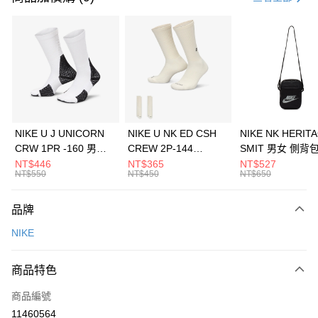
信用卡分期付款
3 期 0 利率 每期
NT$1,200
21家銀行
合作金庫商業銀行
第一商業銀行
LINE Pay
華南商業銀行
彰化商業銀行
Apple Pay
上海商業儲蓄銀行
台北富邦商業銀行
國泰世華商業銀行
兆豐國際商業銀行
悠遊付
臺灣中小企業銀行
台中商業銀行
NIKE U J UNICORN
NIKE U NK ED CSH
NIKE NK HERIT
匯豐（台灣）商業銀行
華泰商業銀行
CRW 1PR -160 男女
CREW 2P-144
SMIT 男女 側背
全盈+PAY
聯邦商業銀行
遠東國際商業銀行
中統襪 FZ3393100
EMBRDY 男女 短統襪
BA5871010
NT$446
NT$365
NT$527
元大商業銀行
永豐商業銀行
NT$550
NT$450
NT$650
AFTEE先享後付
FZ3073133
玉山商業銀行
星展（台灣）商業銀行
相關說明
台新國際商業銀行
中國信託商業銀行
品牌
【關於「AFTEE先享後付」】
台灣樂天信用卡公司
AFTEE先享後付是「在收到商品之後才付款」的支付方式。 讓您購物簡單
運送方式
NIKE
便利好安心！
１．簡單：不需註冊會員、不需綁卡、不需儲值。
7-11取貨(快速到店)
２．便利：只要手機號碼，簡訊認證，即可結帳。
商品特色
每筆NT$100，滿NT$1,500(含以上)免運費
３．安心：先確認商品／服務後，再付款。
商品編號
宅配
【「AFTEE先享後付」結帳流程】
１．於結帳方式選擇「AFTEE先享後付」後，將跳轉至「AFTEE先享後付」
11460564
每筆NT$100，滿NT$1,500(含以上)免運費