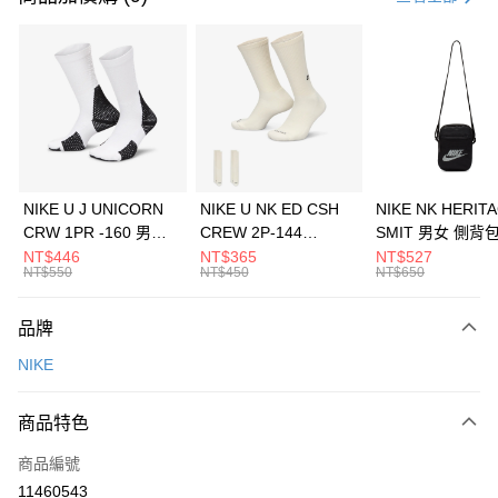
信用卡分期付款
3 期 0 利率 每期
NT$1,200
21家銀行
合作金庫商業銀行
第一商業銀行
LINE Pay
華南商業銀行
彰化商業銀行
Apple Pay
上海商業儲蓄銀行
台北富邦商業銀行
國泰世華商業銀行
兆豐國際商業銀行
悠遊付
臺灣中小企業銀行
台中商業銀行
NIKE U J UNICORN
NIKE U NK ED CSH
NIKE NK HERIT
匯豐（台灣）商業銀行
華泰商業銀行
CRW 1PR -160 男女
CREW 2P-144
SMIT 男女 側背
全盈+PAY
聯邦商業銀行
遠東國際商業銀行
中統襪 FZ3393100
EMBRDY 男女 短統襪
BA5871010
NT$446
NT$365
NT$527
元大商業銀行
永豐商業銀行
NT$550
NT$450
NT$650
AFTEE先享後付
FZ3073133
玉山商業銀行
星展（台灣）商業銀行
相關說明
台新國際商業銀行
中國信託商業銀行
品牌
【關於「AFTEE先享後付」】
台灣樂天信用卡公司
AFTEE先享後付是「在收到商品之後才付款」的支付方式。 讓您購物簡單
運送方式
NIKE
便利好安心！
１．簡單：不需註冊會員、不需綁卡、不需儲值。
7-11取貨(快速到店)
２．便利：只要手機號碼，簡訊認證，即可結帳。
商品特色
每筆NT$100，滿NT$1,500(含以上)免運費
３．安心：先確認商品／服務後，再付款。
商品編號
宅配
【「AFTEE先享後付」結帳流程】
１．於結帳方式選擇「AFTEE先享後付」後，將跳轉至「AFTEE先享後付」
11460543
每筆NT$100，滿NT$1,500(含以上)免運費