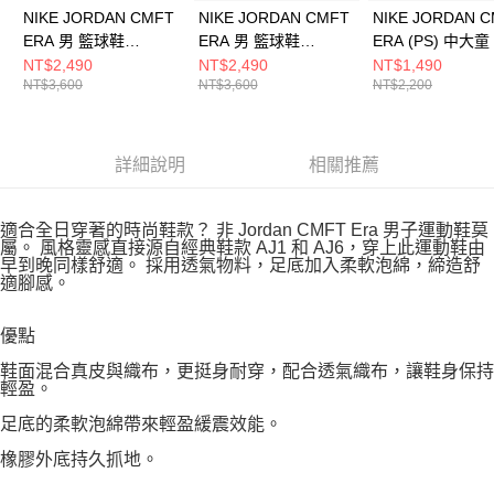
NIKE JORDAN CMFT
NIKE JORDAN CMFT
NIKE JORDAN 
ERA 男 籃球鞋
ERA 男 籃球鞋
ERA (PS) 中大
HJ6777200
HJ6777400
鞋 HQ0507101
NT$2,490
NT$2,490
NT$1,490
NT$3,600
NT$3,600
NT$2,200
詳細說明
相關推薦
適合全日穿著的時尚鞋款？ 非 Jordan CMFT Era 男子運動鞋莫
屬。 風格靈感直接源自經典鞋款 AJ1 和 AJ6，穿上此運動鞋由
早到晚同樣舒適。 採用透氣物料，足底加入柔軟泡綿，締造舒
適腳感。
優點
鞋面混合真皮與織布，更挺身耐穿，配合透氣織布，讓鞋身保持
輕盈。
足底的柔軟泡綿帶來輕盈緩震效能。
橡膠外底持久抓地。