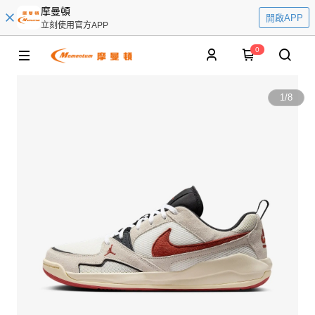
摩曼頓
開啟APP
立刻使用官方APP
0
1
/
8