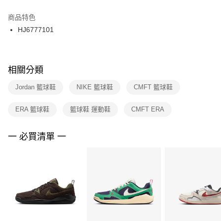
結帳頁面，進行簡訊認證並確認金額後，即可完成結帳。
２．訂單成立數日內，您將收到繳費通知簡訊。
商品特色
付款後門市自取
３．收到繳費通知簡訊後14天內，點擊此簡訊中的連結，可透過四大超商／
HJ6777101
每筆NT$100，滿NT$1,500(含以上)免運費
ATM／網路銀行／等多元方式進行付款，方視為交易完成。
※ 請注意：結帳手續完成當下不需立刻繳費，但若您需要取消訂單，請聯絡
購買商品的店家。未經商家同意取消之訂單仍視為有效，需透過AFTEE先享
後付繳納相關費用。
※ 交易是否成功請以「AFTEE先享後付 」之結帳頁面顯示為準，若有關於
相關分類
是否繳費成功／繳費後需取消欲退款等相關疑問，請聯繫「AFTEE先享後付
客戶支援中心」
https://netprotections.freshdesk.com/support/home
Jordan 籃球鞋
NIKE 籃球鞋
CMFT 籃球鞋
【注意事項】
ERA 籃球鞋
籃球鞋 運動鞋
CMFT ERA
１．透過由恩沛科技股份有限公司提供之「AFTEE先享後付」服務完成之交
易，需依本服務之必要範圍內提供個人資料，並將交易相關給付款項請求債
權轉讓予恩沛科技股份有限公司。
一 必買清單 一
２．關於個人資料處理事宜，請瀏覽以下網址：
https://aftee.tw/terms/#terms3
３．未成年的使用者請事先徵得法定代理人或監護人之同意方可使用
「AFTEE先享後付」，若未經同意申辦者引起之損失，本公司不負相關責
任。
４．使用「AFTEE先享後付」時，將依據個別帳號之用戶狀況，依本公司即
時審查核予不同之上限額度；若仍有額度不足之情形，本公司將視審查結果
請求用戶進行身份認證。
５．嚴禁一人註冊多個帳號或使用他人資訊註冊。若發現惡意使用之情形，
恩沛科技股份有限公司將有權停止該用戶之使用額度並採取法律行動。