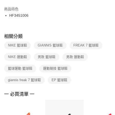
結帳頁面，進行簡訊認證並確認金額後，即可完成結帳。
２．訂單成立數日內，您將收到繳費通知簡訊。
商品特色
付款後門市自取
３．收到繳費通知簡訊後14天內，點擊此簡訊中的連結，可透過四大超商／
HF3451006
每筆NT$100，滿NT$1,500(含以上)免運費
ATM／網路銀行／等多元方式進行付款，方視為交易完成。
※ 請注意：結帳手續完成當下不需立刻繳費，但若您需要取消訂單，請聯絡
購買商品的店家。未經商家同意取消之訂單仍視為有效，需透過AFTEE先享
後付繳納相關費用。
※ 交易是否成功請以「AFTEE先享後付 」之結帳頁面顯示為準，若有關於
相關分類
是否繳費成功／繳費後需取消欲退款等相關疑問，請聯繫「AFTEE先享後付
客戶支援中心」
https://netprotections.freshdesk.com/support/home
NIKE 籃球鞋
GIANNIS 籃球鞋
FREAK 7 籃球鞋
【注意事項】
NIKE 運動鞋
男款 籃球鞋
男款 運動鞋
１．透過由恩沛科技股份有限公司提供之「AFTEE先享後付」服務完成之交
易，需依本服務之必要範圍內提供個人資料，並將交易相關給付款項請求債
權轉讓予恩沛科技股份有限公司。
籃球運動 籃球鞋
運動競技 籃球鞋
２．關於個人資料處理事宜，請瀏覽以下網址：
https://aftee.tw/terms/#terms3
giannis freak 7 籃球鞋
EP 籃球鞋
３．未成年的使用者請事先徵得法定代理人或監護人之同意方可使用
「AFTEE先享後付」，若未經同意申辦者引起之損失，本公司不負相關責
任。
一 必買清單 一
４．使用「AFTEE先享後付」時，將依據個別帳號之用戶狀況，依本公司即
時審查核予不同之上限額度；若仍有額度不足之情形，本公司將視審查結果
請求用戶進行身份認證。
５．嚴禁一人註冊多個帳號或使用他人資訊註冊。若發現惡意使用之情形，
恩沛科技股份有限公司將有權停止該用戶之使用額度並採取法律行動。