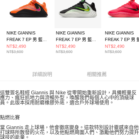
NIKE GIANNIS
NIKE GIANNIS
NIKE GIANNIS
FREAK 7 EP 男 籃球
FREAK 7 EP 男 籃球
FREAK 7 EP 男
鞋 HF3451800
鞋 HF3451005
鞋 HF3451600
NT$2,490
NT$2,490
NT$2,490
NT$3,600
NT$3,600
NT$3,600
詳細說明
相關推薦
這雙簽名鞋經 Giannis 與 Nike 從零開始重新設計，具備輕量反
應力、瘋狂抓地力與流暢外型，喚醒我們每個人心中的頂級球
員。此版本採用耐磨橡膠外底，適合戶外球場使用。
點燃比賽
當 Giannis 走上球場，他會徹底變身。這款特別設計靈感來自他
打球時所散發的火花，以及他點燃周圍人們、激勵他們努力提升
球技的能量。