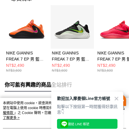
NIKE GIANNIS
NIKE GIANNIS
NIKE GIANNIS
FREAK 7 EP 男 籃球
FREAK 7 EP 男 籃球
FREAK 7 EP 男
鞋 HF3451800
鞋 HF3451005
鞋 HF3451600
NT$2,490
NT$2,490
NT$2,490
NT$3,600
NT$3,600
NT$3,600
你可能有興趣的商品
全站排行
歡迎加入摩曼頓Line官方帳號
本網站中使用 cookie，欲查詢有關本網站使用 cookie 方式之詳情，及若您不希
點擊以下按鈕第一時間獲得好康訊
熱門標籤
望在電腦上使用 cookie 時應如何變更電腦的 cookie 設定，請參閱本網站「
隱私
息👇
權條款
」之 Cookie 聲明。您繼續使用本網站即表示您同意本公司得按本網站使
用條款之 Cookie 聲明使用 cookie。
了解更多 >
連結 LINE 帳號