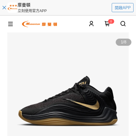
摩曼頓
開啟APP
立刻使用官方APP
0
1
/
8