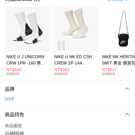
信用卡分期付款
3 期 0 利率 每期
NT$1,200
21家銀行
合作金庫商業銀行
第一商業銀行
LINE Pay
華南商業銀行
彰化商業銀行
Apple Pay
上海商業儲蓄銀行
台北富邦商業銀行
國泰世華商業銀行
兆豐國際商業銀行
悠遊付
臺灣中小企業銀行
台中商業銀行
NIKE U J UNICORN
NIKE U NK ED CSH
NIKE NK HERIT
匯豐（台灣）商業銀行
華泰商業銀行
CRW 1PR -160 男女
CREW 2P-144
SMIT 男女 側背
全盈+PAY
聯邦商業銀行
遠東國際商業銀行
中統襪 FZ3393100
EMBRDY 男女 短統襪
BA5871010
NT$446
NT$365
NT$527
元大商業銀行
永豐商業銀行
NT$550
NT$450
NT$650
AFTEE先享後付
FZ3073133
玉山商業銀行
星展（台灣）商業銀行
相關說明
台新國際商業銀行
中國信託商業銀行
品牌
【關於「AFTEE先享後付」】
台灣樂天信用卡公司
AFTEE先享後付是「在收到商品之後才付款」的支付方式。 讓您購物簡單
運送方式
NIKE
便利好安心！
１．簡單：不需註冊會員、不需綁卡、不需儲值。
7-11取貨(快速到店)
２．便利：只要手機號碼，簡訊認證，即可結帳。
商品特色
每筆NT$100，滿NT$1,500(含以上)免運費
３．安心：先確認商品／服務後，再付款。
商品編號
宅配
【「AFTEE先享後付」結帳流程】
１．於結帳方式選擇「AFTEE先享後付」後，將跳轉至「AFTEE先享後付」
11460539
每筆NT$100，滿NT$1,500(含以上)免運費