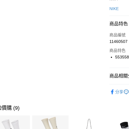
信用卡一
NIKE
信用卡分
商品特色
3 期 
商品編號
合作金
LINE Pay
11460507
華南商
Apple Pay
上海商
商品特色
國泰世
55355
悠遊付
臺灣中
匯豐（
全盈+PAY
聯邦商
商品相關分
元大商
AFTEE先
玉山商
品牌
NI
相關說明
分享
台新國
【關於「A
男性商品
台灣樂
AFTEE
便利好安
運動類型
運送方式
價購 (9)
１．簡單
２．便利
7-11取貨
３．安心
每筆NT$1