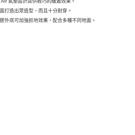
 Air 氣墊設計提供輕巧的緩震效果。
面打造出眾造型，而且十分耐穿。
膠外底可加強抓地效果，配合多種不同地面。