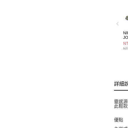
NI
J
男
NT
55
NT
詳細
靈感源
此鞋款
優點