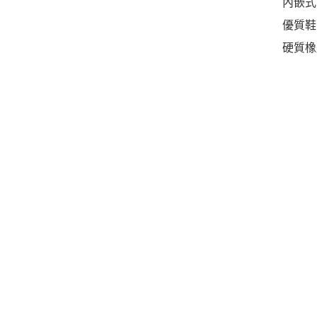
內嵌式
優質鞋
硬質橡