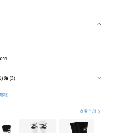
次付款
期付款
0 利率 每期
NT$1,266
21家銀行
庫商業銀行
第一商業銀行
業銀行
彰化商業銀行
業儲蓄銀行
台北富邦商業銀行
華商業銀行
兆豐國際商業銀行
8093
小企業銀行
台中商業銀行
台灣）商業銀行
華泰商業銀行
業銀行
遠東國際商業銀行
類 (3)
業銀行
永豐商業銀行
享後付
業銀行
星展（台灣）商業銀行
KE
全系列鞋款
客服
際商業銀行
中國信託商業銀行
FTEE先享後付」】
鞋類
籃球鞋
天信用卡公司
先享後付是「在收到商品之後才付款」的支付方式。 讓您購物簡單
心！
籃球
鞋
查看全部
：不需註冊會員、不需綁卡、不需儲值。
：只要手機號碼，簡訊認證，即可結帳。
(快速到店)
：先確認商品／服務後，再付款。
00，滿NT$1,500(含以上)免運費