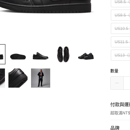
US8.5
US9.5
US10.5
US11.5
US13（
數量
付款與運
超取滿NT$
付款方式
品牌