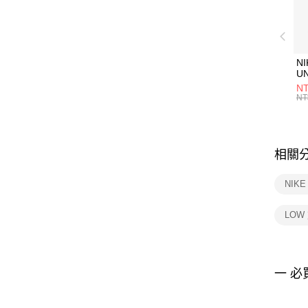
NI
U
1P
NT
統
NT
相關
NIK
LOW
一 必