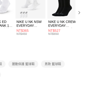
EE先享後付」結帳流程】
方式選擇「AFTEE先享後付」後，將跳轉至「AFTEE先享後
頁面，進行簡訊認證並確認金額後，即可完成結帳。
00，滿NT$1,500(含以上)免運費
成立數日內，您將收到繳費通知簡訊。
費通知簡訊後14天內，點擊此簡訊中的連結，可透過四大超商
市自取
K ED
NIKE U NK NSW
NIKE U NK CREW
NIKE U NK
網路銀行／等多元方式進行付款，方視為交易完成。
ANK 1P
EVERYDAY
EVERYDAY
EVERYDAY LTW
00，滿NT$1,500(含以上)免運費
：結帳手續完成當下不需立刻繳費，但若您需要取消訂單，請聯
 男 中統
ESSENTIAL CR
BBALL 3PR 男女
ANKLE 3PR 男女
NT$365
NT$527
NT$365
的店家。未經商家同意取消之訂單仍視為有效，需透過AFTEE
8104
男女 短統襪
長統襪
踝襪 SX7677010
NT$450
NT$650
NT$450
繳納相關費用。
DX5089103
DA2123010
否成功請以「AFTEE先享後付 」之結帳頁面顯示為準，若有關於
功／繳費後需取消欲退款等相關疑問，請聯繫「AFTEE先享後
援中心」
https://netprotections.freshdesk.com/support/home
項】
恩沛科技股份有限公司提供之「AFTEE先享後付」服務完成之
鞋
運動保護 籃球鞋
男款 籃球鞋
依本服務之必要範圍內提供個人資料，並將交易相關給付款項請
讓予恩沛科技股份有限公司。
個人資料處理事宜，請瀏覽以下網址：
ee.tw/terms/#terms3
年的使用者請事先徵得法定代理人或監護人之同意方可使用
E先享後付」，若未經同意申辦者引起之損失，本公司不負相關責
AFTEE先享後付」時，將依據個別帳號之用戶狀況，依本公司
核予不同之上限額度；若仍有額度不足之情形，本公司將視審查
用戶進行身份認證。