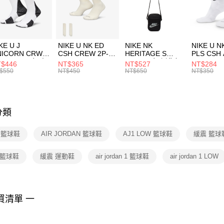
【「AFT
宅配
１．於結帳
付」結帳
每筆NT$1
２．訂單
３．收到繳
付款後門
KE U J
NIKE U NK ED
NIKE NK
NIKE U N
／ATM／
NICORN CRW
CSH CREW 2P-
HERITAGE S
PLS CSH 
每筆NT$1
※ 請注意
R -160 男女 中
144 EMBRDY 男
SMIT 男女 側背包
144 DBL
$446
NT$365
NT$527
NT$284
絡購買商品
襪 FZ3393100
女 短統襪
BA5871010
襪 DH405
$550
NT$450
NT$650
NT$350
先享後付
FZ3073133
※ 交易是
是否繳費成
付客戶支
分類
【注意事
１．透過由
E 籃球鞋
AIR JORDAN 籃球鞋
AJ1 LOW 籃球鞋
緩震 籃球
交易，需
求債權轉
２．關於
 籃球鞋
緩震 運動鞋
air jordan 1 籃球鞋
air jordan 1 LOW
https://aft
３．未成
「AFTE
任。
買清單 一
４．使用「
即時審查
結果請求