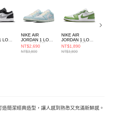
一人註冊多個帳號或使用他人資訊註冊。若發現惡意使用之情
科技股份有限公司將有權停止該用戶之使用額度並採取法律行
NIKE AIR
NIKE AIR
NIKE AIR
1 LOW
JORDAN 1 LOW
JORDAN 1 LOW
JORDAN 1 LOW
SE 男 籃球鞋
SE 男 籃球鞋
SE 男 籃球鞋
NT$2,690
NT$1,890
NT$2,690
0
HJ5999400
HF4823100
HQ2010005
NT$3,800
NT$3,800
NT$3,800
男子運動鞋打造簡潔經典造型，讓人感到熟悉又充滿新鮮感。