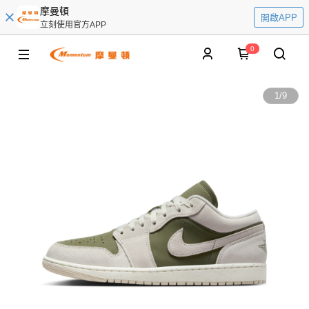
摩曼頓
開啟APP
立刻使用官方APP
0
1
/
9