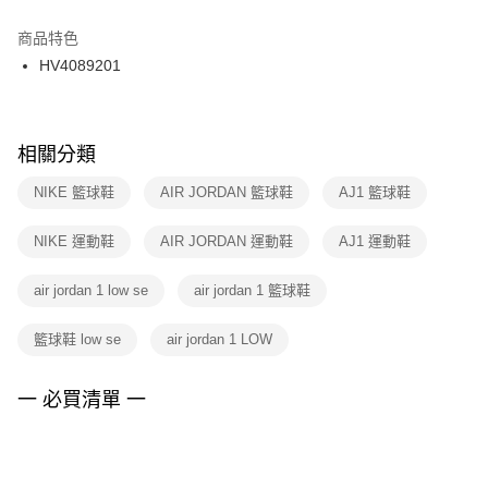
結帳頁面，進行簡訊認證並確認金額後，即可完成結帳。
２．訂單成立數日內，您將收到繳費通知簡訊。
商品特色
付款後門市自取
３．收到繳費通知簡訊後14天內，點擊此簡訊中的連結，可透過四大超商／
HV4089201
每筆NT$100，滿NT$1,500(含以上)免運費
ATM／網路銀行／等多元方式進行付款，方視為交易完成。
※ 請注意：結帳手續完成當下不需立刻繳費，但若您需要取消訂單，請聯絡
購買商品的店家。未經商家同意取消之訂單仍視為有效，需透過AFTEE先享
後付繳納相關費用。
※ 交易是否成功請以「AFTEE先享後付 」之結帳頁面顯示為準，若有關於
相關分類
是否繳費成功／繳費後需取消欲退款等相關疑問，請聯繫「AFTEE先享後付
客戶支援中心」
https://netprotections.freshdesk.com/support/home
NIKE 籃球鞋
AIR JORDAN 籃球鞋
AJ1 籃球鞋
【注意事項】
NIKE 運動鞋
AIR JORDAN 運動鞋
AJ1 運動鞋
１．透過由恩沛科技股份有限公司提供之「AFTEE先享後付」服務完成之交
易，需依本服務之必要範圍內提供個人資料，並將交易相關給付款項請求債
權轉讓予恩沛科技股份有限公司。
air jordan 1 low se
air jordan 1 籃球鞋
２．關於個人資料處理事宜，請瀏覽以下網址：
https://aftee.tw/terms/#terms3
籃球鞋 low se
air jordan 1 LOW
３．未成年的使用者請事先徵得法定代理人或監護人之同意方可使用
「AFTEE先享後付」，若未經同意申辦者引起之損失，本公司不負相關責
任。
一 必買清單 一
４．使用「AFTEE先享後付」時，將依據個別帳號之用戶狀況，依本公司即
時審查核予不同之上限額度；若仍有額度不足之情形，本公司將視審查結果
請求用戶進行身份認證。
５．嚴禁一人註冊多個帳號或使用他人資訊註冊。若發現惡意使用之情形，
恩沛科技股份有限公司將有權停止該用戶之使用額度並採取法律行動。