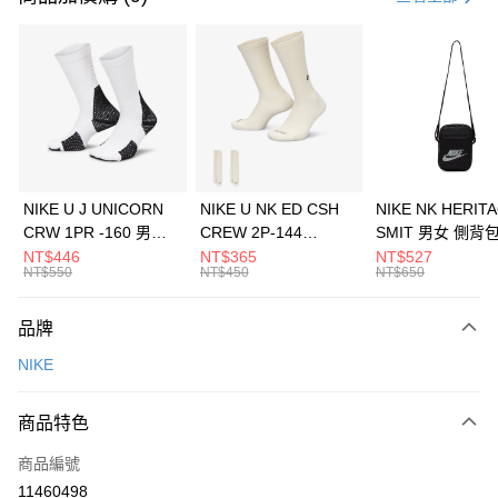
信用卡分期付款
3 期 0 利率 每期
NT$1,266
21家銀行
合作金庫商業銀行
第一商業銀行
LINE Pay
華南商業銀行
彰化商業銀行
Apple Pay
上海商業儲蓄銀行
台北富邦商業銀行
國泰世華商業銀行
兆豐國際商業銀行
悠遊付
臺灣中小企業銀行
台中商業銀行
NIKE U J UNICORN
NIKE U NK ED CSH
NIKE NK HERIT
匯豐（台灣）商業銀行
華泰商業銀行
CRW 1PR -160 男女
CREW 2P-144
SMIT 男女 側背
全盈+PAY
聯邦商業銀行
遠東國際商業銀行
中統襪 FZ3393100
EMBRDY 男女 短統襪
BA5871010
NT$446
NT$365
NT$527
元大商業銀行
永豐商業銀行
NT$550
NT$450
NT$650
AFTEE先享後付
FZ3073133
玉山商業銀行
星展（台灣）商業銀行
相關說明
台新國際商業銀行
中國信託商業銀行
品牌
【關於「AFTEE先享後付」】
台灣樂天信用卡公司
AFTEE先享後付是「在收到商品之後才付款」的支付方式。 讓您購物簡單
運送方式
NIKE
便利好安心！
１．簡單：不需註冊會員、不需綁卡、不需儲值。
7-11取貨(快速到店)
２．便利：只要手機號碼，簡訊認證，即可結帳。
商品特色
每筆NT$100，滿NT$1,500(含以上)免運費
３．安心：先確認商品／服務後，再付款。
商品編號
宅配
【「AFTEE先享後付」結帳流程】
１．於結帳方式選擇「AFTEE先享後付」後，將跳轉至「AFTEE先享後付」
11460498
每筆NT$100，滿NT$1,500(含以上)免運費