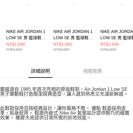
NIKE AIR JORDAN 1
NIKE AIR JORDAN 1
NIKE AIR JORDA
LOW SE 男 籃球鞋
LOW SE 男 籃球鞋
LOW SE 男 籃球
IB7109005
HF4823100
HQ2010005
NT$2,690
NT$1,890
NT$2,690
NT$3,800
NT$3,800
NT$3,800
詳細說明
相關推薦
靈感源自 1985 年首次亮相的原版鞋款，Air Jordan 1 Low SE
男子運動鞋打造簡潔經典造型，讓人感到熟悉又充滿新鮮感。
此鞋款採用百搭經典設計，讓你風格不敗。 優點 鞋面採用皮
革，挺身耐用。 鞋跟內嵌式 Nike Air 氣墊設計提供輕巧的緩震
效果。 橡膠大底提供日常所需的抓地效能。