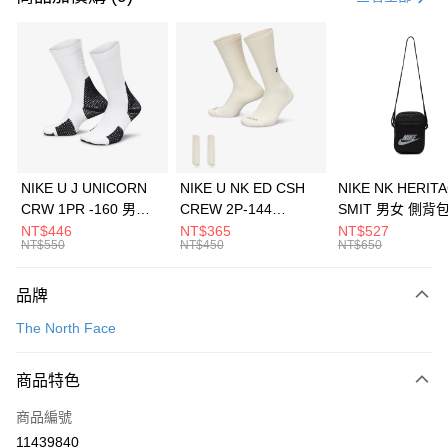
信用卡分期付款
3 期 0 利率 每期
NT$4,960
21家銀行
合作金庫商業銀行
第一商業銀行
LINE Pay
華南商業銀行
彰化商業銀行
Apple Pay
上海商業儲蓄銀行
台北富邦商業銀行
國泰世華商業銀行
兆豐國際商業銀行
悠遊付
臺灣中小企業銀行
台中商業銀行
NIKE U J UNICORN
NIKE U NK ED CSH
NIKE NK HERIT
匯豐（台灣）商業銀行
華泰商業銀行
CRW 1PR -160 男女
CREW 2P-144
SMIT 男女 側背
全盈+PAY
聯邦商業銀行
遠東國際商業銀行
中統襪 FZ3393100
EMBRDY 男女 短統襪
BA5871010
NT$446
NT$365
NT$527
元大商業銀行
永豐商業銀行
NT$550
NT$450
NT$650
AFTEE先享後付
FZ3073133
玉山商業銀行
星展（台灣）商業銀行
相關說明
台新國際商業銀行
中國信託商業銀行
品牌
【關於「AFTEE先享後付」】
台灣樂天信用卡公司
AFTEE先享後付是「在收到商品之後才付款」的支付方式。 讓您購物簡單
運送方式
The North Face
便利好安心！
１．簡單：不需註冊會員、不需綁卡、不需儲值。
7-11取貨(快速到店)
２．便利：只要手機號碼，簡訊認證，即可結帳。
商品特色
每筆NT$100，滿NT$1,500(含以上)免運費
３．安心：先確認商品／服務後，再付款。
商品編號
宅配
【「AFTEE先享後付」結帳流程】
１．於結帳方式選擇「AFTEE先享後付」後，將跳轉至「AFTEE先享後付」
11439840
每筆NT$100，滿NT$1,500(含以上)免運費