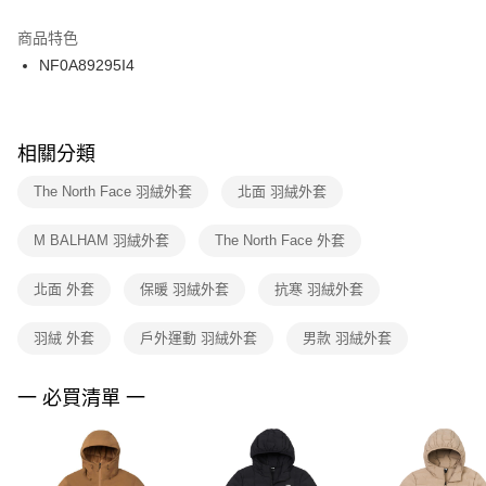
結帳頁面，進行簡訊認證並確認金額後，即可完成結帳。
２．訂單成立數日內，您將收到繳費通知簡訊。
商品特色
付款後門市自取
３．收到繳費通知簡訊後14天內，點擊此簡訊中的連結，可透過四大超商／
NF0A89295I4
每筆NT$100，滿NT$1,500(含以上)免運費
ATM／網路銀行／等多元方式進行付款，方視為交易完成。
※ 請注意：結帳手續完成當下不需立刻繳費，但若您需要取消訂單，請聯絡
購買商品的店家。未經商家同意取消之訂單仍視為有效，需透過AFTEE先享
後付繳納相關費用。
※ 交易是否成功請以「AFTEE先享後付 」之結帳頁面顯示為準，若有關於
相關分類
是否繳費成功／繳費後需取消欲退款等相關疑問，請聯繫「AFTEE先享後付
客戶支援中心」
https://netprotections.freshdesk.com/support/home
The North Face 羽絨外套
北面 羽絨外套
【注意事項】
M BALHAM 羽絨外套
The North Face 外套
１．透過由恩沛科技股份有限公司提供之「AFTEE先享後付」服務完成之交
易，需依本服務之必要範圍內提供個人資料，並將交易相關給付款項請求債
權轉讓予恩沛科技股份有限公司。
北面 外套
保暖 羽絨外套
抗寒 羽絨外套
２．關於個人資料處理事宜，請瀏覽以下網址：
https://aftee.tw/terms/#terms3
羽絨 外套
戶外運動 羽絨外套
男款 羽絨外套
３．未成年的使用者請事先徵得法定代理人或監護人之同意方可使用
「AFTEE先享後付」，若未經同意申辦者引起之損失，本公司不負相關責
任。
一 必買清單 一
４．使用「AFTEE先享後付」時，將依據個別帳號之用戶狀況，依本公司即
時審查核予不同之上限額度；若仍有額度不足之情形，本公司將視審查結果
請求用戶進行身份認證。
５．嚴禁一人註冊多個帳號或使用他人資訊註冊。若發現惡意使用之情形，
恩沛科技股份有限公司將有權停止該用戶之使用額度並採取法律行動。