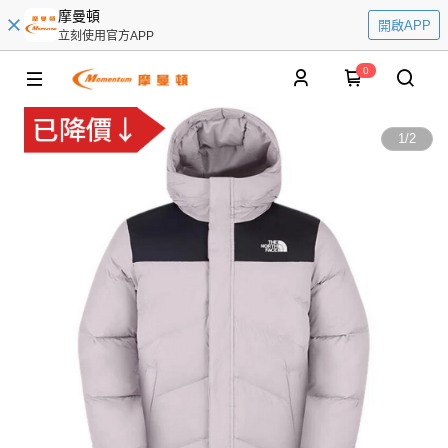
摩曼頓
開啟APP
立刻使用官方APP
0
1
/
2