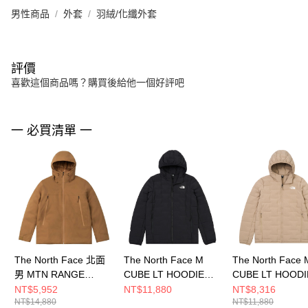
男性商品
外套
羽絨/化纖外套
評價
喜歡這個商品嗎？購買後給他一個好評吧
一 必買清單 一
The North Face 北面
The North Face M
The North Face 
男 MTN RANGE
CUBE LT HOODIE
CUBE LT HOODI
DOWN JACKET - AP
DOWN - AP 男 羽絨外
DOWN - AP 男
NT$5,952
NT$11,880
NT$8,316
NT$14,880
NT$11,880
連帽羽絨外套
套 NF0A8DWVJK3
套 NF0A8DWVB