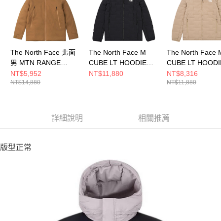
The North Face 北面
The North Face M
The North Face 
男 MTN RANGE
CUBE LT HOODIE
CUBE LT HOODI
DOWN JACKET - AP
DOWN - AP 男 羽絨外
DOWN - AP 男
NT$5,952
NT$11,880
NT$8,316
NT$14,880
NT$11,880
連帽羽絨外套
套 NF0A8DWVJK3
套 NF0A8DWVB
NF0A83UM173
詳細說明
相關推薦
版型正常