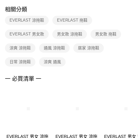
２．訂單成立數日內，您將收到繳費通知簡訊。
付款後門市自取
３．收到繳費通知簡訊後14天內，點擊此簡訊中的連結，可透過四大超商／
相關分類
每筆NT$100，滿NT$1,500(含以上)免運費
ATM／網路銀行／等多元方式進行付款，方視為交易完成。
※ 請注意：結帳手續完成當下不需立刻繳費，但若您需要取消訂單，請聯絡
EVERLAST 涼拖鞋
EVERLAST 拖鞋
購買商品的店家。未經商家同意取消之訂單仍視為有效，需透過AFTEE先享
後付繳納相關費用。
※ 交易是否成功請以「AFTEE先享後付 」之結帳頁面顯示為準，若有關於
EVERLAST 男女款
男女款 涼拖鞋
男女款 拖鞋
是否繳費成功／繳費後需取消欲退款等相關疑問，請聯繫「AFTEE先享後付
客戶支援中心」
https://netprotections.freshdesk.com/support/home
涼爽 涼拖鞋
通風 涼拖鞋
居家 涼拖鞋
【注意事項】
１．透過由恩沛科技股份有限公司提供之「AFTEE先享後付」服務完成之交
日常 涼拖鞋
涼爽 通風
易，需依本服務之必要範圍內提供個人資料，並將交易相關給付款項請求債
權轉讓予恩沛科技股份有限公司。
一 必買清單 一
２．關於個人資料處理事宜，請瀏覽以下網址：
https://aftee.tw/terms/#terms3
３．未成年的使用者請事先徵得法定代理人或監護人之同意方可使用
「AFTEE先享後付」，若未經同意申辦者引起之損失，本公司不負相關責
任。
４．使用「AFTEE先享後付」時，將依據個別帳號之用戶狀況，依本公司即
時審查核予不同之上限額度；若仍有額度不足之情形，本公司將視審查結果
請求用戶進行身份認證。
５．嚴禁一人註冊多個帳號或使用他人資訊註冊。若發現惡意使用之情形，
恩沛科技股份有限公司將有權停止該用戶之使用額度並採取法律行動。
EVERLAST 男女 涼拖
EVERLAST 男女 涼拖
EVERLAST 男女