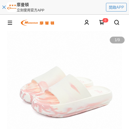
摩曼頓
開啟APP
立刻使用官方APP
0
1
/
9