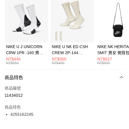
信用卡分期付款
3 期 0 利率 每期
NT$160
21家銀行
合作金庫商業銀行
第一商業銀行
LINE Pay
華南商業銀行
彰化商業銀行
Apple Pay
上海商業儲蓄銀行
台北富邦商業銀行
國泰世華商業銀行
兆豐國際商業銀行
悠遊付
臺灣中小企業銀行
台中商業銀行
NIKE U J UNICORN
NIKE U NK ED CSH
NIKE NK HERIT
匯豐（台灣）商業銀行
華泰商業銀行
CRW 1PR -160 男女
CREW 2P-144
SMIT 男女 側背
全盈+PAY
聯邦商業銀行
遠東國際商業銀行
中統襪 FZ3393100
EMBRDY 男女 短統襪
BA5871010
NT$446
NT$365
NT$527
元大商業銀行
永豐商業銀行
NT$550
NT$450
NT$650
AFTEE先享後付
FZ3073133
玉山商業銀行
星展（台灣）商業銀行
相關說明
台新國際商業銀行
中國信託商業銀行
商品特色
【關於「AFTEE先享後付」】
台灣樂天信用卡公司
AFTEE先享後付是「在收到商品之後才付款」的支付方式。 讓您購物簡單
運送方式
商品編號
便利好安心！
１．簡單：不需註冊會員、不需綁卡、不需儲值。
7-11取貨(快速到店)
11434012
２．便利：只要手機號碼，簡訊認證，即可結帳。
每筆NT$100，滿NT$1,500(含以上)免運費
３．安心：先確認商品／服務後，再付款。
商品特色
宅配
【「AFTEE先享後付」結帳流程】
4255162245
１．於結帳方式選擇「AFTEE先享後付」後，將跳轉至「AFTEE先享後付」
每筆NT$100，滿NT$1,500(含以上)免運費
結帳頁面，進行簡訊認證並確認金額後，即可完成結帳。