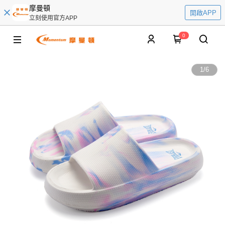
摩曼頓
開啟APP
立刻使用官方APP
0
1
/
6