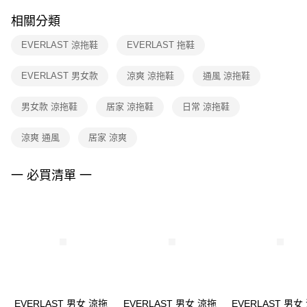
２．訂單成立數日內，您將收到繳費通知簡訊。
付款後門市自取
３．收到繳費通知簡訊後14天內，點擊此簡訊中的連結，可透過四大超商／
相關分類
每筆NT$100，滿NT$1,500(含以上)免運費
ATM／網路銀行／等多元方式進行付款，方視為交易完成。
※ 請注意：結帳手續完成當下不需立刻繳費，但若您需要取消訂單，請聯絡
EVERLAST 涼拖鞋
EVERLAST 拖鞋
購買商品的店家。未經商家同意取消之訂單仍視為有效，需透過AFTEE先享
後付繳納相關費用。
※ 交易是否成功請以「AFTEE先享後付 」之結帳頁面顯示為準，若有關於
EVERLAST 男女款
涼爽 涼拖鞋
通風 涼拖鞋
是否繳費成功／繳費後需取消欲退款等相關疑問，請聯繫「AFTEE先享後付
客戶支援中心」
https://netprotections.freshdesk.com/support/home
男女款 涼拖鞋
居家 涼拖鞋
日常 涼拖鞋
【注意事項】
１．透過由恩沛科技股份有限公司提供之「AFTEE先享後付」服務完成之交
涼爽 通風
居家 涼爽
易，需依本服務之必要範圍內提供個人資料，並將交易相關給付款項請求債
權轉讓予恩沛科技股份有限公司。
一 必買清單 一
２．關於個人資料處理事宜，請瀏覽以下網址：
https://aftee.tw/terms/#terms3
３．未成年的使用者請事先徵得法定代理人或監護人之同意方可使用
「AFTEE先享後付」，若未經同意申辦者引起之損失，本公司不負相關責
任。
４．使用「AFTEE先享後付」時，將依據個別帳號之用戶狀況，依本公司即
時審查核予不同之上限額度；若仍有額度不足之情形，本公司將視審查結果
請求用戶進行身份認證。
５．嚴禁一人註冊多個帳號或使用他人資訊註冊。若發現惡意使用之情形，
恩沛科技股份有限公司將有權停止該用戶之使用額度並採取法律行動。
EVERLAST 男女 涼拖
EVERLAST 男女 涼拖
EVERLAST 男女