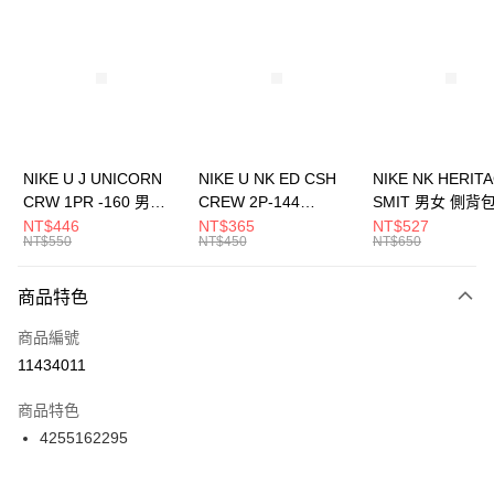
信用卡分期付款
3 期 0 利率 每期
NT$160
21家銀行
合作金庫商業銀行
第一商業銀行
LINE Pay
華南商業銀行
彰化商業銀行
Apple Pay
上海商業儲蓄銀行
台北富邦商業銀行
國泰世華商業銀行
兆豐國際商業銀行
悠遊付
臺灣中小企業銀行
台中商業銀行
NIKE U J UNICORN
NIKE U NK ED CSH
NIKE NK HERIT
匯豐（台灣）商業銀行
華泰商業銀行
CRW 1PR -160 男女
CREW 2P-144
SMIT 男女 側背
全盈+PAY
聯邦商業銀行
遠東國際商業銀行
中統襪 FZ3393100
EMBRDY 男女 短統襪
BA5871010
NT$446
NT$365
NT$527
元大商業銀行
永豐商業銀行
NT$550
NT$450
NT$650
AFTEE先享後付
FZ3073133
玉山商業銀行
星展（台灣）商業銀行
相關說明
台新國際商業銀行
中國信託商業銀行
商品特色
【關於「AFTEE先享後付」】
台灣樂天信用卡公司
AFTEE先享後付是「在收到商品之後才付款」的支付方式。 讓您購物簡單
運送方式
商品編號
便利好安心！
１．簡單：不需註冊會員、不需綁卡、不需儲值。
7-11取貨(快速到店)
11434011
２．便利：只要手機號碼，簡訊認證，即可結帳。
每筆NT$100，滿NT$1,500(含以上)免運費
３．安心：先確認商品／服務後，再付款。
商品特色
宅配
【「AFTEE先享後付」結帳流程】
4255162295
１．於結帳方式選擇「AFTEE先享後付」後，將跳轉至「AFTEE先享後付」
每筆NT$100，滿NT$1,500(含以上)免運費
結帳頁面，進行簡訊認證並確認金額後，即可完成結帳。