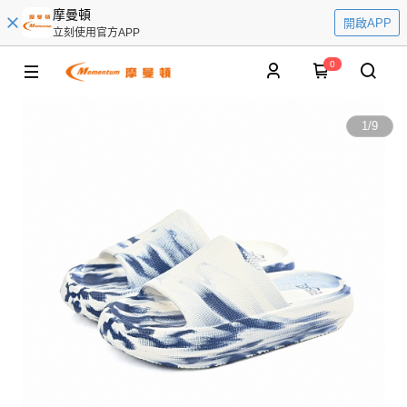
摩曼頓
開啟APP
立刻使用官方APP
0
1
/
9