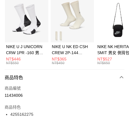
信用卡分期付款
3 期 0 利率 每期
NT$160
21家銀行
合作金庫商業銀行
第一商業銀行
LINE Pay
華南商業銀行
彰化商業銀行
Apple Pay
上海商業儲蓄銀行
台北富邦商業銀行
國泰世華商業銀行
兆豐國際商業銀行
悠遊付
臺灣中小企業銀行
台中商業銀行
NIKE U J UNICORN
NIKE U NK ED CSH
NIKE NK HERIT
匯豐（台灣）商業銀行
華泰商業銀行
CRW 1PR -160 男女
CREW 2P-144
SMIT 男女 側背
全盈+PAY
聯邦商業銀行
遠東國際商業銀行
中統襪 FZ3393100
EMBRDY 男女 短統襪
BA5871010
NT$446
NT$365
NT$527
元大商業銀行
永豐商業銀行
NT$550
NT$450
NT$650
AFTEE先享後付
FZ3073133
玉山商業銀行
星展（台灣）商業銀行
相關說明
台新國際商業銀行
中國信託商業銀行
商品特色
【關於「AFTEE先享後付」】
台灣樂天信用卡公司
AFTEE先享後付是「在收到商品之後才付款」的支付方式。 讓您購物簡單
運送方式
商品編號
便利好安心！
１．簡單：不需註冊會員、不需綁卡、不需儲值。
7-11取貨(快速到店)
11434006
２．便利：只要手機號碼，簡訊認證，即可結帳。
每筆NT$100，滿NT$1,500(含以上)免運費
３．安心：先確認商品／服務後，再付款。
商品特色
宅配
【「AFTEE先享後付」結帳流程】
4255162275
１．於結帳方式選擇「AFTEE先享後付」後，將跳轉至「AFTEE先享後付」
每筆NT$100，滿NT$1,500(含以上)免運費
結帳頁面，進行簡訊認證並確認金額後，即可完成結帳。