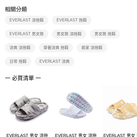
２．訂單成立數日內，您將收到繳費通知簡訊。
付款後門市自取
３．收到繳費通知簡訊後14天內，點擊此簡訊中的連結，可透過四大超商／
相關分類
每筆NT$100，滿NT$1,500(含以上)免運費
ATM／網路銀行／等多元方式進行付款，方視為交易完成。
※ 請注意：結帳手續完成當下不需立刻繳費，但若您需要取消訂單，請聯絡
EVERLAST 涼拖鞋
EVERLAST 拖鞋
購買商品的店家。未經商家同意取消之訂單仍視為有效，需透過AFTEE先享
後付繳納相關費用。
※ 交易是否成功請以「AFTEE先享後付 」之結帳頁面顯示為準，若有關於
EVERLAST 男女款
男女款 涼拖鞋
男女款 拖鞋
是否繳費成功／繳費後需取消欲退款等相關疑問，請聯繫「AFTEE先享後付
客戶支援中心」
https://netprotections.freshdesk.com/support/home
涼爽 涼拖鞋
穿著涼爽 拖鞋
居家 涼拖鞋
【注意事項】
１．透過由恩沛科技股份有限公司提供之「AFTEE先享後付」服務完成之交
日常 拖鞋
EVERLAST 涼爽
易，需依本服務之必要範圍內提供個人資料，並將交易相關給付款項請求債
權轉讓予恩沛科技股份有限公司。
一 必買清單 一
２．關於個人資料處理事宜，請瀏覽以下網址：
https://aftee.tw/terms/#terms3
３．未成年的使用者請事先徵得法定代理人或監護人之同意方可使用
「AFTEE先享後付」，若未經同意申辦者引起之損失，本公司不負相關責
任。
４．使用「AFTEE先享後付」時，將依據個別帳號之用戶狀況，依本公司即
時審查核予不同之上限額度；若仍有額度不足之情形，本公司將視審查結果
請求用戶進行身份認證。
５．嚴禁一人註冊多個帳號或使用他人資訊註冊。若發現惡意使用之情形，
恩沛科技股份有限公司將有權停止該用戶之使用額度並採取法律行動。
EVERLAST 男女 涼拖
EVERLAST 男女 涼拖
EVERLAST 男女