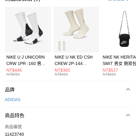
信用卡分期付款
3 期 0 利率 每期
NT$1,563
21家銀行
合作金庫商業銀行
第一商業銀行
LINE Pay
華南商業銀行
彰化商業銀行
Apple Pay
上海商業儲蓄銀行
台北富邦商業銀行
國泰世華商業銀行
兆豐國際商業銀行
悠遊付
臺灣中小企業銀行
台中商業銀行
NIKE U J UNICORN
NIKE U NK ED CSH
NIKE NK HERIT
匯豐（台灣）商業銀行
華泰商業銀行
CRW 1PR -160 男女
CREW 2P-144
SMIT 男女 側背
全盈+PAY
聯邦商業銀行
遠東國際商業銀行
中統襪 FZ3393100
EMBRDY 男女 短統襪
BA5871010
NT$446
NT$365
NT$527
元大商業銀行
永豐商業銀行
NT$550
NT$450
NT$650
AFTEE先享後付
FZ3073133
玉山商業銀行
星展（台灣）商業銀行
相關說明
台新國際商業銀行
中國信託商業銀行
品牌
【關於「AFTEE先享後付」】
台灣樂天信用卡公司
AFTEE先享後付是「在收到商品之後才付款」的支付方式。 讓您購物簡單
運送方式
ADIDAS
便利好安心！
１．簡單：不需註冊會員、不需綁卡、不需儲值。
7-11取貨(快速到店)
２．便利：只要手機號碼，簡訊認證，即可結帳。
商品特色
每筆NT$100，滿NT$1,500(含以上)免運費
３．安心：先確認商品／服務後，再付款。
商品編號
宅配
【「AFTEE先享後付」結帳流程】
１．於結帳方式選擇「AFTEE先享後付」後，將跳轉至「AFTEE先享後付」
11423740
每筆NT$100，滿NT$1,500(含以上)免運費