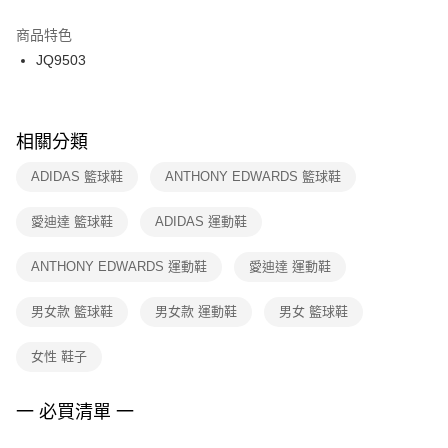
結帳頁面，進行簡訊認證並確認金額後，即可完成結帳。
２．訂單成立數日內，您將收到繳費通知簡訊。
商品特色
付款後門市自取
３．收到繳費通知簡訊後14天內，點擊此簡訊中的連結，可透過四大超商／
JQ9503
每筆NT$100，滿NT$1,500(含以上)免運費
ATM／網路銀行／等多元方式進行付款，方視為交易完成。
※ 請注意：結帳手續完成當下不需立刻繳費，但若您需要取消訂單，請聯絡
購買商品的店家。未經商家同意取消之訂單仍視為有效，需透過AFTEE先享
後付繳納相關費用。
※ 交易是否成功請以「AFTEE先享後付 」之結帳頁面顯示為準，若有關於
相關分類
是否繳費成功／繳費後需取消欲退款等相關疑問，請聯繫「AFTEE先享後付
客戶支援中心」
https://netprotections.freshdesk.com/support/home
ADIDAS 籃球鞋
ANTHONY EDWARDS 籃球鞋
【注意事項】
愛迪達 籃球鞋
ADIDAS 運動鞋
１．透過由恩沛科技股份有限公司提供之「AFTEE先享後付」服務完成之交
易，需依本服務之必要範圍內提供個人資料，並將交易相關給付款項請求債
權轉讓予恩沛科技股份有限公司。
ANTHONY EDWARDS 運動鞋
愛迪達 運動鞋
２．關於個人資料處理事宜，請瀏覽以下網址：
https://aftee.tw/terms/#terms3
男女款 籃球鞋
男女款 運動鞋
男女 籃球鞋
３．未成年的使用者請事先徵得法定代理人或監護人之同意方可使用
「AFTEE先享後付」，若未經同意申辦者引起之損失，本公司不負相關責
任。
女性 鞋子
４．使用「AFTEE先享後付」時，將依據個別帳號之用戶狀況，依本公司即
時審查核予不同之上限額度；若仍有額度不足之情形，本公司將視審查結果
請求用戶進行身份認證。
一 必買清單 一
５．嚴禁一人註冊多個帳號或使用他人資訊註冊。若發現惡意使用之情形，
恩沛科技股份有限公司將有權停止該用戶之使用額度並採取法律行動。