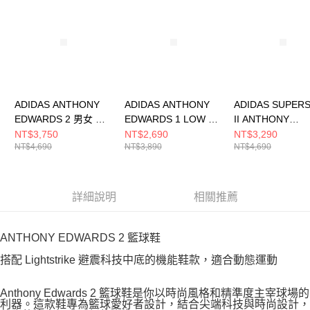
ADIDAS ANTHONY
ADIDAS ANTHONY
ADIDAS SUPER
EDWARDS 2 男女 籃
EDWARDS 1 LOW 男
II ANTHONY
球鞋 JQ9495
女 籃球鞋 JQ6133
EDWARDS 男女
NT$3,750
NT$2,690
NT$3,290
NT$4,690
NT$3,890
NT$4,690
鞋 KI6585
詳細說明
相關推薦
ANTHONY EDWARDS 2 籃球鞋
搭配 Lightstrike 避震科技中底的機能鞋款，適合動態運動
Anthony Edwards 2 籃球鞋是你以時尚風格和精準度主宰球場的
利器。這款鞋專為籃球愛好者設計，結合尖端科技與時尚設計，