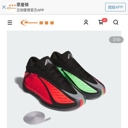
摩曼頓
開啟APP
立刻使用官方APP
0
1
/
10